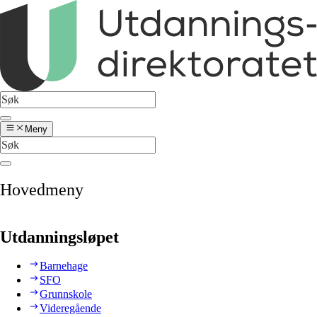
Meny
Hovedmeny
Utdanningsløpet
Barnehage
SFO
Grunnskole
Videregående