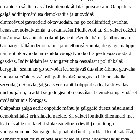
nu ahte sii sáhttet oassálastit demokráhtalaš proseassain. Oahpahus
galgá addit ipmárdusa demokratiija ja guovddáš
olmmošvuoigatvuođaid oktavuođain, nu go cealkinfriddjavuohta,
jienastanvuoigatvuohta ja organisašunfriddjavuohta. Sii galget oažžut
ipmárdusa das ahte demokratiijas leat iešguđet hámit ja albmaneamit.
Go barget fáttáin demokratiija ja mielborgárvuohta, de galget oahppit
2.
Oahppama prinsihpat, ovdáneapmi ja oahppahábmen
ipmirdit oktavuođa indiviidda vuoigatvuođaid ja geatnegasvuođaid
gaskkas. Indiviiddain lea vuoigatvuohta oassálastit politihkalaš
2.1
Sosiála oahppan ja ovdáneapmi
bargguin, seammás go servodat lea sorjavaš das ahte álbmot geavaha
2.2
Gealbu fágain
vuoigatvuođaid oassálastit politihkalaš barggus ja hábmet siviila
servodaga. Skuvla galgá arvvosmahttit ohppiid šaddat aktiivvalaš
2.3
Vuođđogálggat
mielborgárin, ja addit sidjiide gealbbu oassálastit demokratiija viidáset
2.4
Oahppat oahppat
ovdánahttimis Norggas.
Oahpahus galgá addit ohppiide máhtu ja gálggaid dustet hástalusaid
Fágaidrasttideaddji fáttát
demokráhtalaš prinsihpaid mielde. Sii galget ipmirdit dilemmaid mat
2.5
Fágaidrasttideaddji fáttát
leat das ahte dohkkehit sihke eanetlogu rievtti ja unnitlogu
vuoigatvuođaid. Sii galget hárjehallat dáiddu jurddašit kritihkalaččat,
2.5.1
Álbmotdearvvašvuohta ja eallimis birget
oahppat dustet oaivilvuostelasvuođaid ja áktet guovtteoaivilvuođa.