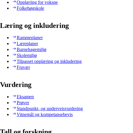
Opplæring for voksne
Folkehøgskole
Læring og inkludering
Rammeplaner
Læreplaner
Barnehagemiljø
Skolemiljø
Tilpasset opplæring og inkludering
Fravær
Vurdering
Eksamen
Prøver
Standpunkt- og underveisvurdering
Vitnemål og kompetansebevis
Tall og forskning