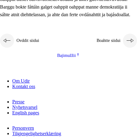
2.5.2
Demokratiija ja mielborgárvuohta
Barggu bokte fáttáin galget oahppit oahppat manne demokratiija ii
sáhte atnit diehttelassan, ja ahte dan ferte ovdánahttit ja bajásdoallat.
2.5.3
Guoddevaš ovdáneapmi
Ovddit siidui
Boahtte siidui
Bajimužžii
Om Udir
Kontakt oss
Presse
Nyhetsvarsel
English pages
Personvern
Tilgjengelighetserklæring