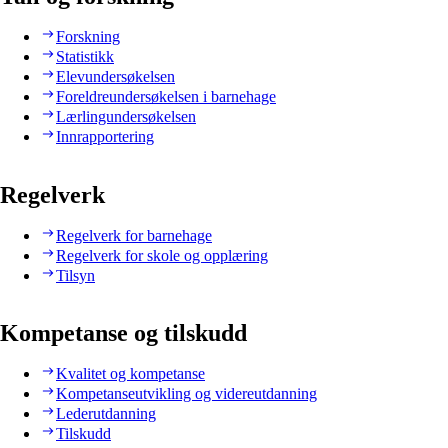
Forskning
Statistikk
Elevundersøkelsen
Foreldreundersøkelsen i barnehage
Lærlingundersøkelsen
Innrapportering
Regelverk
Regelverk for barnehage
Regelverk for skole og opplæring
Tilsyn
Kompetanse og tilskudd
Kvalitet og kompetanse
Kompetanseutvikling og videreutdanning
Lederutdanning
Tilskudd