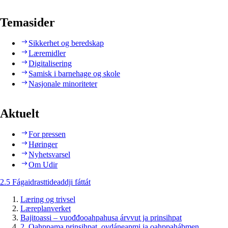
Temasider
Sikkerhet og beredskap
Læremidler
Digitalisering
Samisk i barnehage og skole
Nasjonale minoriteter
Aktuelt
For pressen
Høringer
Nyhetsvarsel
Om Udir
2.5 Fágaidrasttideaddji fáttát
Læring og trivsel
Læreplanverket
Bajitoassi – vuođđooahpahusa árvvut ja prinsihpat
2. Oahppama prinsihpat, ovdáneapmi ja oahppahábmen