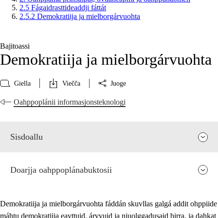
2.5 Fágaidrasttideaddji fáttát
2.5.2 Demokratiija ja mielborgárvuohta
Bajitoassi
Demokratiija ja mielborgárvuohta
Giella
Viečča
Juoge
Oahppoplánii informasjonsteknologi
Sisdoallu
Doarjja oahppoplánabuktosii
Demokratiija ja mielborgárvuohta fáddán skuvllas galgá addit ohppiide
máhtu demokratiija eavttuid, árvvuid ja njuolggadusaid birra, ja dahkat