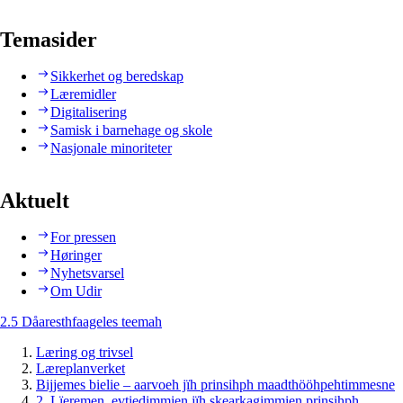
Temasider
Sikkerhet og beredskap
Læremidler
Digitalisering
Samisk i barnehage og skole
Nasjonale minoriteter
Aktuelt
For pressen
Høringer
Nyhetsvarsel
Om Udir
2.5 Dåaresthfaageles teemah
Læring og trivsel
Læreplanverket
Bijjemes bielie – aarvoeh jïh prinsihph maadthööhpehtimmesne
2. Lïeremen, evtiedimmien jïh skearkagimmien prinsihph