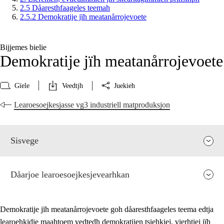
2.5 Dåaresthfaageles teemah
2.5.2 Demokratije jïh meatanårrojevoete
Bijjemes bielie
Demokratije jïh meatanårrojevoete
Gïele
Veedtjh
Juekieh
Learoesoejkesjasse vg3 industriell matproduksjon
Sisvege
Dåarjoe learoesoejkesjevearhkan
Demokratije jïh meatanårrojevoete goh dåaresthfaageles teema edtja
learoehkidie maahtoem vedtedh demokratijen tsiehkiej, vierhtiej jïh