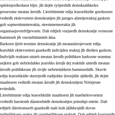
spïelenjoelkedassi bïjre, jïh dejtie ryöjredidh demokratihkeles
prosessine meatan årrodh. Lïerehtimmie edtja learoehkidie goerkesem
vedtedh ektievoetem demokratijen jïh jarnges almetjereaktaj gaskem
goh soptsestimmiereakta, steemmemereakta jïh
organisasjovnefrïjjevoete. Dah edtjieh vuejnedh demokratije ovmessie
hammoeh jïh vuesiehtimmieh åtna.
2.
Lïeremen, evtiedimmien jïh skearkagimmien prinsihph
Barkoen tjïrrh teemine demokratije jïh meatanårrojevoete edtja
learohkh ektievoetem guarkedh indivijden reaktaj jïh dïedten gaskem.
2.1
Sosijaale lïereme jïh evtiedimmie
Indivijdh reaktam utnieh meatan årrodh politihken barkosne seamma
2.2
Maahtoe faagine
aejkien goh siebriedahke jearohks årrojh dej reaktide utnedh meatan
årrodh politihkesne jïh sivijle siebriedahkem hammoedidh. Skuvle
2.3
Vihkeles tjiehpiesvoeth
edtja learoehkidie skreejredh eadtjohke årroejidie sjïdtedh, jïh dejtie
2.4
Lïeredh lïeredh
maahtoem vedtedh meatan årrodh jïh demokratijem Nöörjesne
evtiedidh.
Dåaresthfaageles teemah
Lïerehtimmie edtja learoehkidie maahtoem jïh maehtelesvoetem
2.5
Dåaresthfaageles teemah
vedtedh haestemh dåastoehtidh demokratijen prinsihpi mietie. Dah
edtjieh dåeriesmoerh guarkedh mah leah jååhkesjidh dovne
2.5.1
Almetjehealsoe jïh jieledehaalveme
gellielåhkoen reakta jïh unnebelåhkoen reaktah. Dah edtjieh haarjanidh