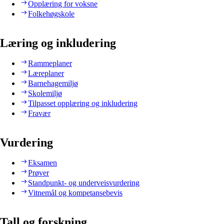
Opplæring for voksne
Folkehøgskole
Læring og inkludering
Rammeplaner
Læreplaner
Barnehagemiljø
Skolemiljø
Tilpasset opplæring og inkludering
Fravær
Vurdering
Eksamen
Prøver
Standpunkt- og underveisvurdering
Vitnemål og kompetansebevis
Tall og forskning