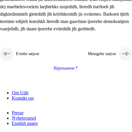
2.5.2
Demokratije jïh meatanårrojevoete
dej maehtelesvoetem laejhtehks ussjedidh, lïeredh tsælloeh jïh
digkiedimmieh gïetedidh jïh krööhkestidh jis ovsïemes. Barkoen tjïrrh
2.5.3
Monnehke evtiedimmie
teemine edtjieh learohkh lïeredh man gaavhtan tjoerebe demokratijem
vaarjelidh, jïh daam tjoerebe evtiedidh jïh geehtedh.
Evtebe sæjroe
Minngebe sæjroe
Bijjemassese
Om Udir
Kontakt oss
Presse
Nyhetsvarsel
English pages