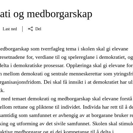
ti og medborgarskap
Last ned
Del
dborgarskap som tverrfagleg tema i skolen skal gi elevane
setnadene for, verdiane til og spelereglane i demokratiet, og
å delta i demokratiske prosessar. Opplæringa skal gi elevane for
 mellom demokrati og sentrale menneskerettar som ytringsfr
ganisasjonsfridom. Dei skal få innsikt i at demokratiet har ul
kk.
med temaet demokrati og medborgarskap skal elevane forstå
om rettane og pliktene til individet. Individa har rett til å de
 samtidig som samfunnet er avhengig av at borgarane bruker r
taking og utforming av det sivile samfunnet. Skolen skal stimul
i aktive medborgarar og gi dei kompetanse til å delta i