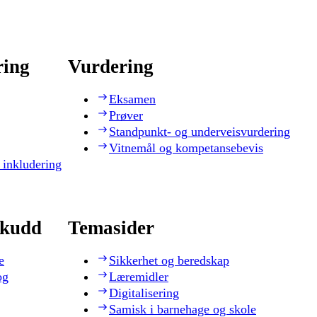
ring
Vurdering
Eksamen
Prøver
Standpunkt- og underveisvurdering
Vitnemål og kompetansebevis
 inkludering
skudd
Temasider
e
Sikkerhet og beredskap
og
Læremidler
Digitalisering
Samisk i barnehage og skole