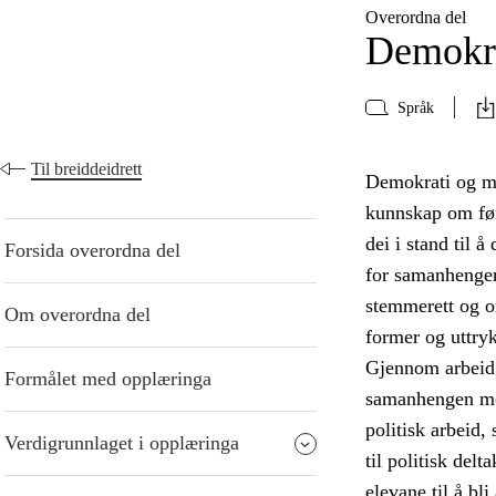
Overordna del
Demokra
Språk
Til breiddeidrett
Demokrati og me
kunnskap om føre
dei i stand til 
Forsida overordna del
for samanhengen
stemmerett og or
Om overordna del
former og uttry
Gjennom arbeid 
Formålet med opplæringa
samanhengen mell
politisk arbeid,
Verdigrunnlaget i opplæringa
til politisk del
elevane til å bl