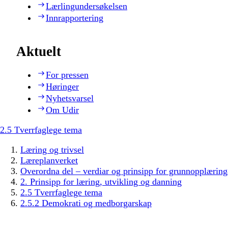
Lærlingundersøkelsen
Innrapportering
Aktuelt
For pressen
Høringer
Nyhetsvarsel
Om Udir
2.5 Tverrfaglege tema
Læring og trivsel
Læreplanverket
Overordna del – verdiar og prinsipp for grunnopplæring
2. Prinsipp for læring, utvikling og danning
2.5 Tverrfaglege tema
2.5.2 Demokrati og medborgarskap