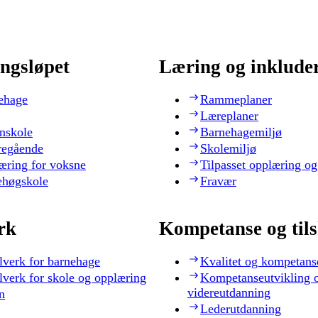
ngsløpet
Læring og inklude
ehage
Rammeplaner
Læreplaner
nskole
Barnehagemiljø
regående
Skolemiljø
æring for voksne
Tilpasset opplæring og
ehøgskole
Fravær
rk
Kompetanse og til
lverk for barnehage
Kvalitet og kompetans
lverk for skole og opplæring
Kompetanseutvikling 
videreutdanning
n
Lederutdanning