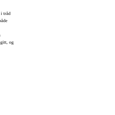
i tråd
både
m
gitt, og