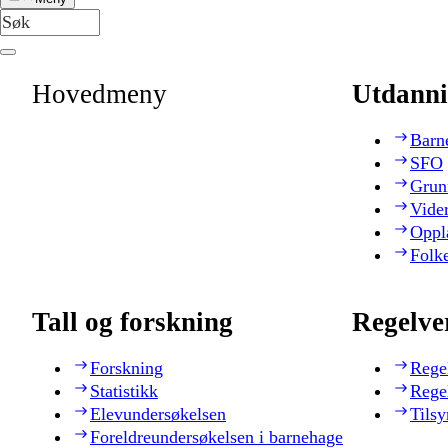
Hovedmeny
Utdanni
Barn
SFO
Grun
Vide
Oppl
Folk
Tall og forskning
Regelve
Forskning
Rege
Statistikk
Rege
Elevundersøkelsen
Tilsy
Foreldreundersøkelsen i barnehage