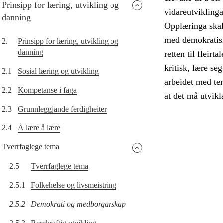
Prinsipp for læring, utvikling og
vidareutvikling
danning
Opplæringa skal 
med demokratisk
2.
Prinsipp for læring, utvikling og
danning
retten til fleirt
kritisk, lære s
2.1
Sosial læring og utvikling
arbeidet med tem
2.2
Kompetanse i faga
at det må utvikl
2.3
Grunnleggjande ferdigheiter
2.4
Å lære å lære
Tverrfaglege tema
2.5
Tverrfaglege tema
2.5.1
Folkehelse og livsmeistring
2.5.2
Demokrati og medborgarskap
2.5.3
Berekraftig utvikling