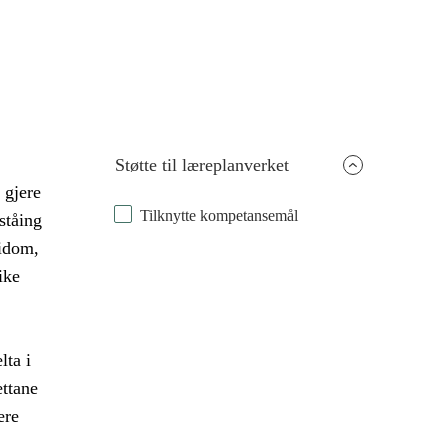
Støtte til læreplanverket
 gjere
Tilknytte kompetansemål
ståing
idom,
ike
lta i
ettane
ere