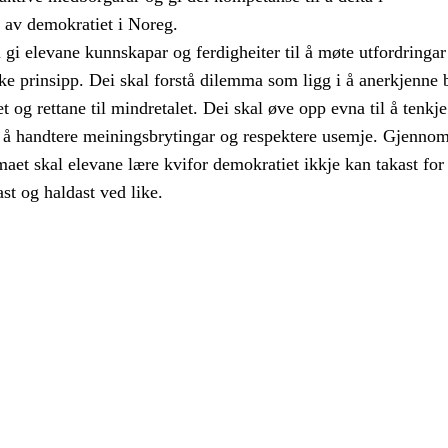
a av demokratiet i Noreg.
gi elevane kunnskapar og ferdigheiter til å møte utfordringar 
e prinsipp. Dei skal forstå dilemma som ligg i å anerkjenne 
alet og rettane til mindretalet. Dei skal øve opp evna til å tenkje
eg å handtere meiningsbrytingar og respektere usemje. Gjenno
aet skal elevane lære kvifor demokratiet ikkje kan takast for 
ast og haldast ved like.