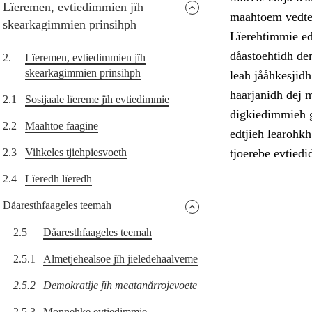
Lïeremen, evtiedimmien jïh
maahtoem vedted
skearkagimmien prinsihph
Lïerehtimmie ed
dåastoehtidh de
2.
Lïeremen, evtiedimmien jïh
skearkagimmien prinsihph
leah jååhkesjid
haarjanidh dej m
2.1
Sosijaale lïereme jïh evtiedimmie
digkiedimmieh g
2.2
Maahtoe faagine
edtjieh learohk
2.3
Vihkeles tjiehpiesvoeth
tjoerebe evtiedi
2.4
Lïeredh lïeredh
Dåaresthfaageles teemah
2.5
Dåaresthfaageles teemah
2.5.1
Almetjehealsoe jïh jieledehaalveme
2.5.2
Demokratije jïh meatanårrojevoete
2.5.3
Monnehke evtiedimmie