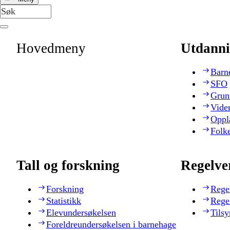
Hovedmeny
Utdanni
Barn
SFO
Grun
Vide
Oppl
Folk
Tall og forskning
Regelve
Forskning
Rege
Statistikk
Rege
Elevundersøkelsen
Tilsy
Foreldreundersøkelsen i barnehage