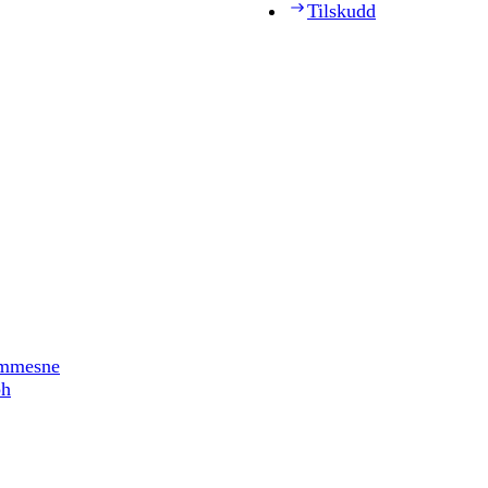
Tilskudd
timmesne
ph