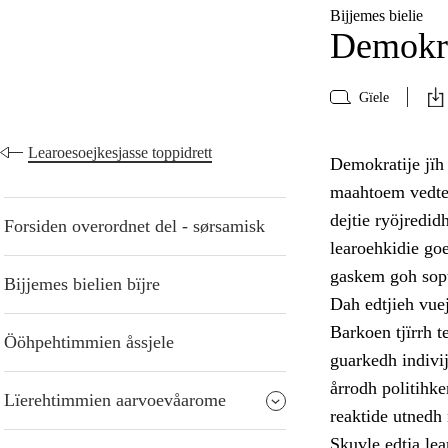
Bijjemes bielie
Demokra
Gïele
Learoesoejkesjasse toppidrett
Demokratije jïh
maahtoem vedtedh
dejtie ryöjredi
Forsiden overordnet del - sørsamisk
learoehkidie go
gaskem goh sopt
Bijjemes bielien bïjre
Dah edtjieh vue
Barkoen tjïrrh 
Ööhpehtimmien åssjele
guarkedh indivi
årrodh politihk
Lïerehtimmien aarvoevåarome
reaktide utnedh
Skuvle edtja lea