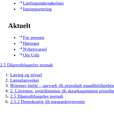
Lærlingundersøkelsen
Innrapportering
Aktuelt
For pressen
Høringer
Nyhetsvarsel
Om Udir
2.5 Dåaresthfaageles teemah
Læring og trivsel
Læreplanverket
Bijjemes bielie – aarvoeh jïh prinsihph maadthööhpeh
2. Lïeremen, evtiedimmien jïh skearkagimmien prinsih
2.5 Dåaresthfaageles teemah
2.5.2 Demokratije jïh meatanårrojevoete