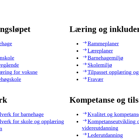
ngsløpet
Læring og inklude
ehage
Rammeplaner
Læreplaner
nskole
Barnehagemiljø
regående
Skolemiljø
æring for voksne
Tilpasset opplæring og
ehøgskole
Fravær
rk
Kompetanse og til
lverk for barnehage
Kvalitet og kompetans
lverk for skole og opplæring
Kompetanseutvikling 
videreutdanning
n
Lederutdanning