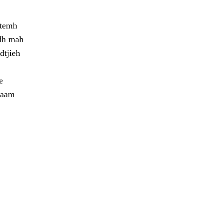
stemh
edh mah
dtjieh
e
daam