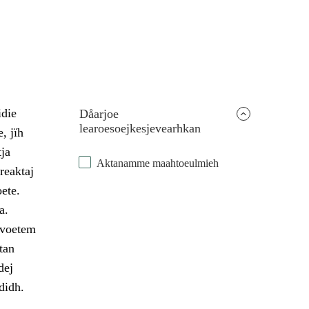
idie
Dåarjoe
learoesoejkesjevearhkan
, jïh
ja
Aktanamme maahtoeulmieh
reaktaj
ete.
a.
evoetem
tan
dej
didh.