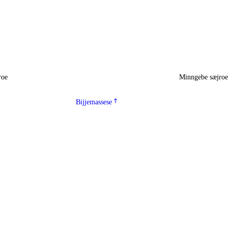
roe
Minngebe sæjro
Bijjemassese