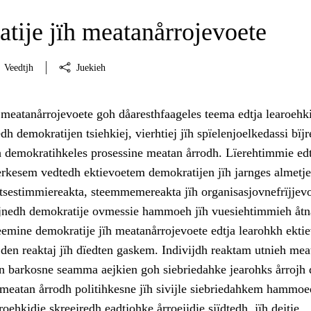
tije jïh meatanårrojevoete
Veedtjh
Juekieh
 meatanårrojevoete goh dåaresthfaageles teema edtja learoehk
 demokratijen tsiehkiej, vierhtiej jïh spïelenjoelkedassi bïjre
dh demokratihkeles prosessine meatan årrodh. Lïerehtimmie edt
erkesem vedtedh ektievoetem demokratijen jïh jarnges almetje
sestimmiereakta, steemmemereakta jïh organisasjovnefrïjjevo
jnedh demokratije ovmessie hammoeh jïh vuesiehtimmieh åtn
teemine demokratije jïh meatanårrojevoete edtja learohkh ekti
jden reaktaj jïh dïedten gaskem. Indivijdh reaktam utnieh mea
en barkosne seamma aejkien goh siebriedahke jearohks årrojh 
 meatan årrodh politihkesne jïh sivijle siebriedahkem hammoe
roehkidie skreejredh eadtjohke årroejidie sjïdtedh, jïh dejtie