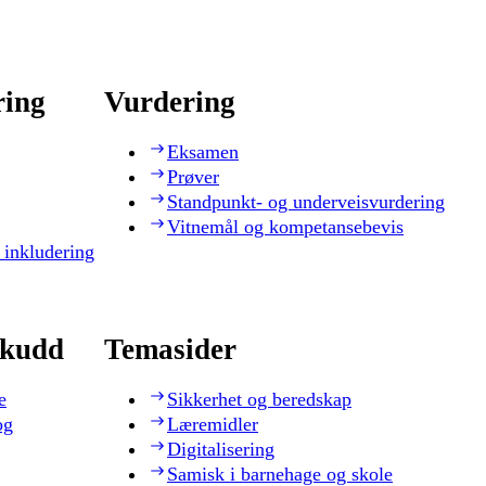
ring
Vurdering
Eksamen
Prøver
Standpunkt- og underveisvurdering
Vitnemål og kompetansebevis
 inkludering
skudd
Temasider
e
Sikkerhet og beredskap
og
Læremidler
Digitalisering
Samisk i barnehage og skole