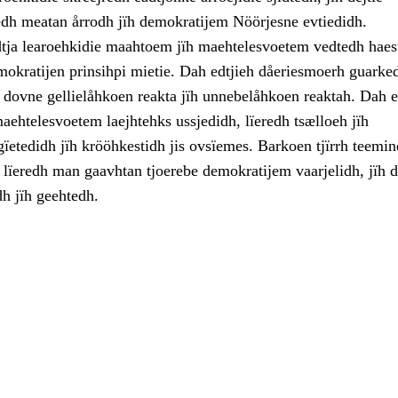
h meatan årrodh jïh demokratijem Nöörjesne evtiedidh.
tja learoehkidie maahtoem jïh maehtelesvoetem vedtedh hae
mokratijen prinsihpi mietie. Dah edtjieh dåeriesmoerh guark
h dovne gellielåhkoen reakta jïh unnebelåhkoen reaktah. Dah e
aehtelesvoetem laejhtehks ussjedidh, lïeredh tsælloeh jïh
ïetedidh jïh krööhkestidh jis ovsïemes. Barkoen tjïrrh teemin
h lïeredh man gaavhtan tjoerebe demokratijem vaarjelidh, jïh 
dh jïh geehtedh.