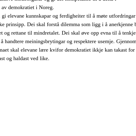
a av demokratiet i Noreg.
gi elevane kunnskapar og ferdigheiter til å møte utfordringar 
e prinsipp. Dei skal forstå dilemma som ligg i å anerkjenne 
alet og rettane til mindretalet. Dei skal øve opp evna til å tenkje
eg å handtere meiningsbrytingar og respektere usemje. Gjenno
aet skal elevane lære kvifor demokratiet ikkje kan takast for 
ast og haldast ved like.