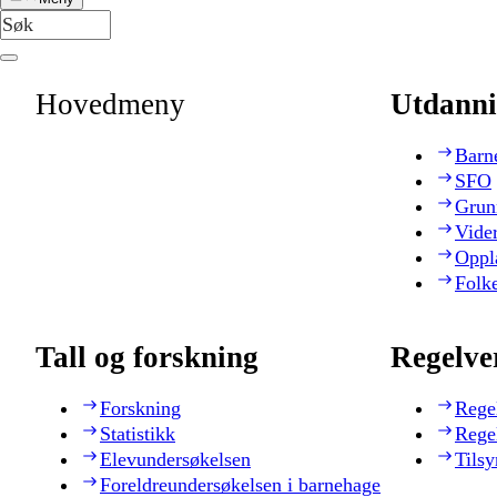
Hovedmeny
Utdanni
Barn
SFO
Grun
Vide
Oppl
Folk
Tall og forskning
Regelve
Forskning
Rege
Statistikk
Rege
Elevundersøkelsen
Tilsy
Foreldreundersøkelsen i barnehage