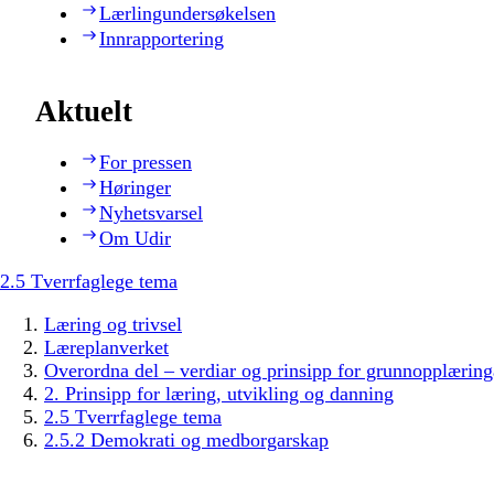
Lærlingundersøkelsen
Innrapportering
Aktuelt
For pressen
Høringer
Nyhetsvarsel
Om Udir
2.5 Tverrfaglege tema
Læring og trivsel
Læreplanverket
Overordna del – verdiar og prinsipp for grunnopplæring
2. Prinsipp for læring, utvikling og danning
2.5 Tverrfaglege tema
2.5.2 Demokrati og medborgarskap