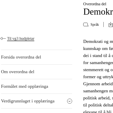
Overordna del
Demokra
Språk
Til vg3 hudpleiar
Demokrati og me
kunnskap om føre
dei i stand til 
Forsida overordna del
for samanhengen
stemmerett og or
Om overordna del
former og uttry
Gjennom arbeid 
Formålet med opplæringa
samanhengen mell
politisk arbeid,
Verdigrunnlaget i opplæringa
til politisk del
elevane til å bl