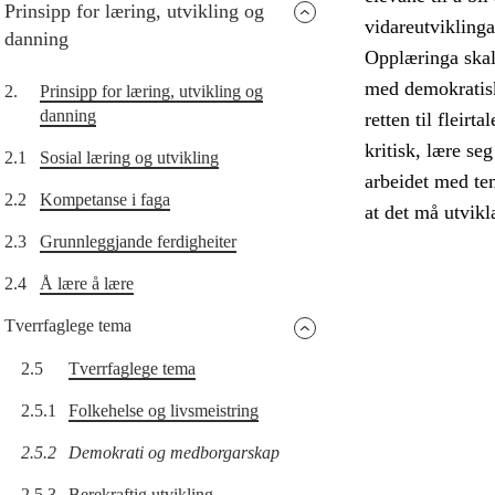
Prinsipp for læring, utvikling og
vidareutvikling
danning
Opplæringa skal 
med demokratisk
2.
Prinsipp for læring, utvikling og
danning
retten til fleirt
kritisk, lære s
2.1
Sosial læring og utvikling
arbeidet med tem
2.2
Kompetanse i faga
at det må utvikl
2.3
Grunnleggjande ferdigheiter
2.4
Å lære å lære
Tverrfaglege tema
2.5
Tverrfaglege tema
2.5.1
Folkehelse og livsmeistring
2.5.2
Demokrati og medborgarskap
2.5.3
Berekraftig utvikling