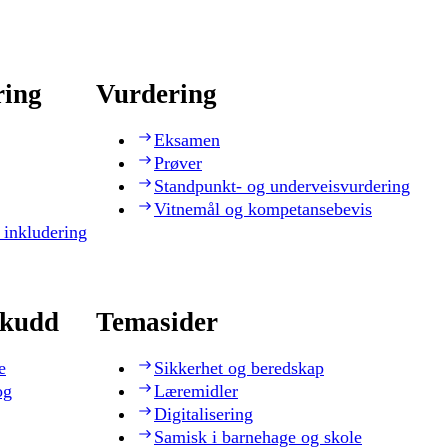
ring
Vurdering
Eksamen
Prøver
Standpunkt- og underveisvurdering
Vitnemål og kompetansebevis
 inkludering
skudd
Temasider
e
Sikkerhet og beredskap
og
Læremidler
Digitalisering
Samisk i barnehage og skole