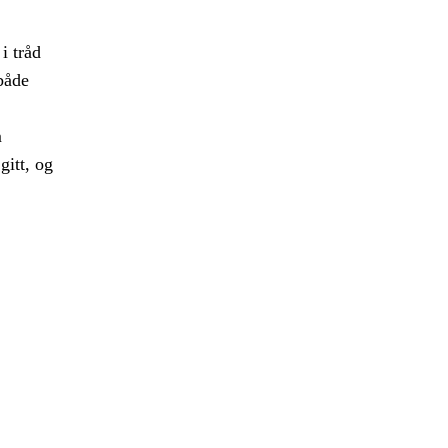
i tråd
både
m
gitt, og