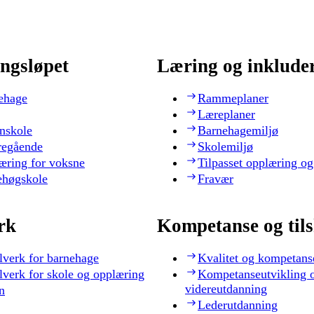
ngsløpet
Læring og inklude
ehage
Rammeplaner
Læreplaner
nskole
Barnehagemiljø
regående
Skolemiljø
æring for voksne
Tilpasset opplæring og
ehøgskole
Fravær
rk
Kompetanse og til
lverk for barnehage
Kvalitet og kompetans
lverk for skole og opplæring
Kompetanseutvikling 
videreutdanning
n
Lederutdanning