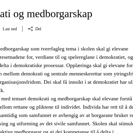
ti og medborgarskap
Last ned
Del
dborgarskap som tverrfagleg tema i skolen skal gi elevane
setnadene for, verdiane til og spelereglane i demokratiet, og
å delta i demokratiske prosessar. Opplæringa skal gi elevane for
 mellom demokrati og sentrale menneskerettar som ytringsfr
ganisasjonsfridom. Dei skal få innsikt i at demokratiet har ul
kk.
med temaet demokrati og medborgarskap skal elevane forstå
om rettane og pliktene til individet. Individa har rett til å de
 samtidig som samfunnet er avhengig av at borgarane bruker r
taking og utforming av det sivile samfunnet. Skolen skal stimul
i aktive medborgarar og gi dei kompetanse til å delta i