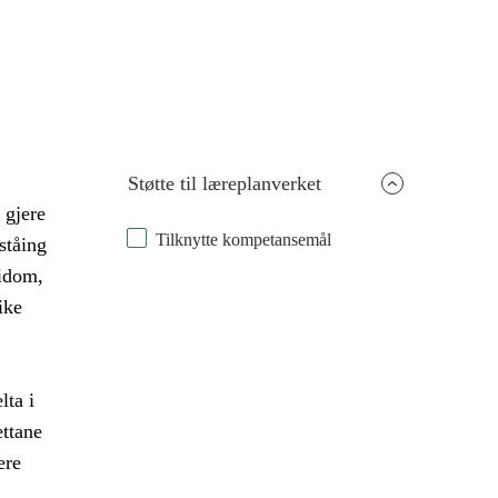
Støtte til læreplanverket
 gjere
Tilknytte kompetansemål
ståing
idom,
ike
lta i
ettane
ere