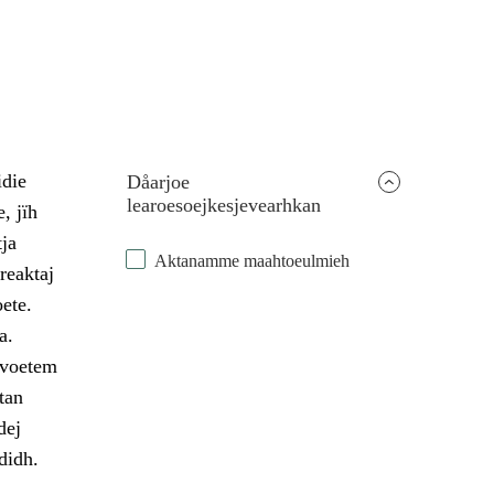
idie
Dåarjoe
learoesoejkesjevearhkan
, jïh
ja
Aktanamme maahtoeulmieh
reaktaj
ete.
a.
evoetem
tan
dej
didh.