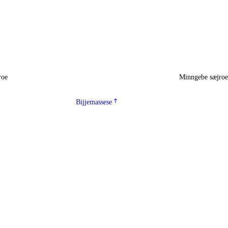
roe
Minngebe sæjro
Bijjemassese