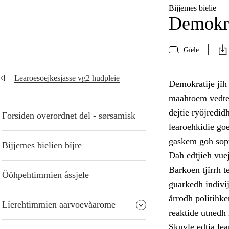
Bijjemes bielie
Demokra
Gïele
Learoesoejkesjasse vg2 hudpleie
Demokratije jïh
maahtoem vedtedh
dejtie ryöjredi
Forsiden overordnet del - sørsamisk
learoehkidie go
gaskem goh sopt
Bijjemes bielien bïjre
Dah edtjieh vue
Barkoen tjïrrh 
Ööhpehtimmien åssjele
guarkedh indivi
årrodh politihk
Lïerehtimmien aarvoevåarome
reaktide utnedh
Skuvle edtja lea