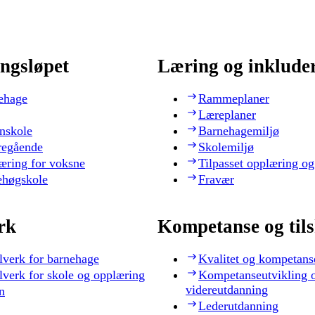
ngsløpet
Læring og inklude
ehage
Rammeplaner
Læreplaner
nskole
Barnehagemiljø
regående
Skolemiljø
æring for voksne
Tilpasset opplæring og
ehøgskole
Fravær
rk
Kompetanse og til
lverk for barnehage
Kvalitet og kompetans
lverk for skole og opplæring
Kompetanseutvikling 
videreutdanning
n
Lederutdanning