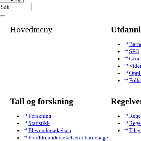
Hovedmeny
Utdanni
Barn
SFO
Grun
Vide
Oppl
Folk
Tall og forskning
Regelve
Forskning
Rege
Statistikk
Rege
Elevundersøkelsen
Tilsy
Foreldreundersøkelsen i barnehage