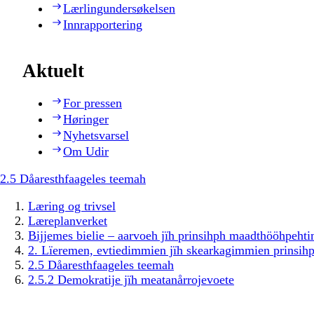
Lærlingundersøkelsen
Innrapportering
Aktuelt
For pressen
Høringer
Nyhetsvarsel
Om Udir
2.5 Dåaresthfaageles teemah
Læring og trivsel
Læreplanverket
Bijjemes bielie – aarvoeh jïh prinsihph maadthööhpeh
2. Lïeremen, evtiedimmien jïh skearkagimmien prinsih
2.5 Dåaresthfaageles teemah
2.5.2 Demokratije jïh meatanårrojevoete