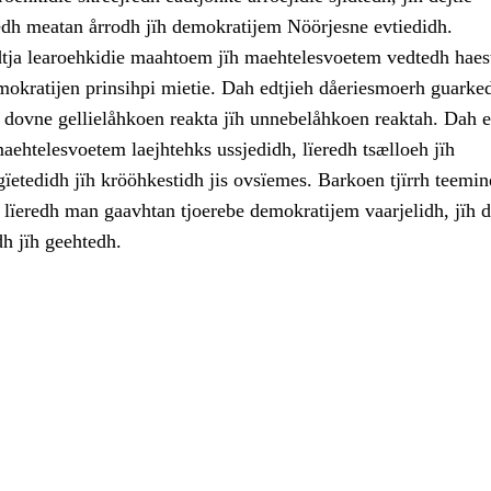
h meatan årrodh jïh demokratijem Nöörjesne evtiedidh.
tja learoehkidie maahtoem jïh maehtelesvoetem vedtedh hae
mokratijen prinsihpi mietie. Dah edtjieh dåeriesmoerh guark
h dovne gellielåhkoen reakta jïh unnebelåhkoen reaktah. Dah e
aehtelesvoetem laejhtehks ussjedidh, lïeredh tsælloeh jïh
ïetedidh jïh krööhkestidh jis ovsïemes. Barkoen tjïrrh teemin
h lïeredh man gaavhtan tjoerebe demokratijem vaarjelidh, jïh 
dh jïh geehtedh.