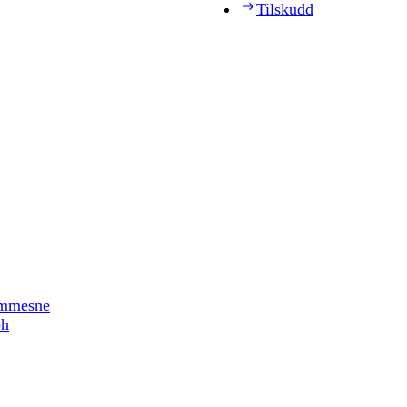
Tilskudd
timmesne
ph