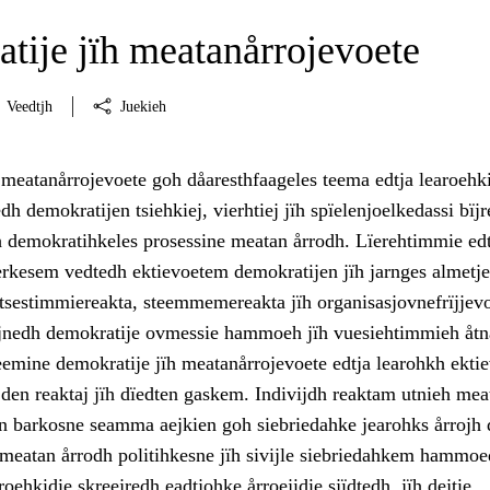
tije jïh meatanårrojevoete
Veedtjh
Juekieh
 meatanårrojevoete goh dåaresthfaageles teema edtja learoehk
 demokratijen tsiehkiej, vierhtiej jïh spïelenjoelkedassi bïjre
dh demokratihkeles prosessine meatan årrodh. Lïerehtimmie edt
erkesem vedtedh ektievoetem demokratijen jïh jarnges almetje
sestimmiereakta, steemmemereakta jïh organisasjovnefrïjjevo
jnedh demokratije ovmessie hammoeh jïh vuesiehtimmieh åtn
teemine demokratije jïh meatanårrojevoete edtja learohkh ekti
jden reaktaj jïh dïedten gaskem. Indivijdh reaktam utnieh mea
en barkosne seamma aejkien goh siebriedahke jearohks årrojh 
 meatan årrodh politihkesne jïh sivijle siebriedahkem hammoe
roehkidie skreejredh eadtjohke årroejidie sjïdtedh, jïh dejtie