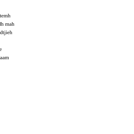
stemh
edh mah
dtjieh
e
daam