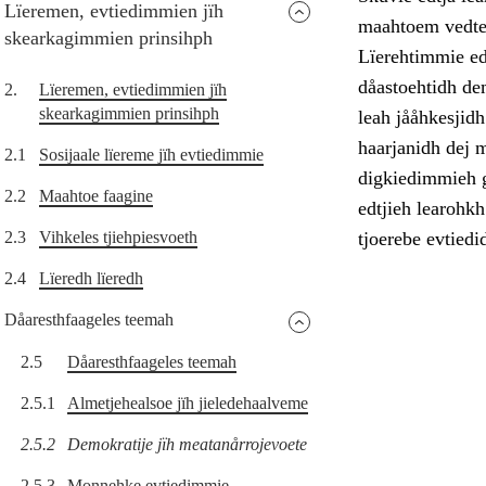
Lïeremen, evtiedimmien jïh
maahtoem vedted
skearkagimmien prinsihph
Lïerehtimmie ed
dåastoehtidh de
2.
Lïeremen, evtiedimmien jïh
skearkagimmien prinsihph
leah jååhkesjid
haarjanidh dej m
2.1
Sosijaale lïereme jïh evtiedimmie
digkiedimmieh g
2.2
Maahtoe faagine
edtjieh learohk
2.3
Vihkeles tjiehpiesvoeth
tjoerebe evtiedi
2.4
Lïeredh lïeredh
Dåaresthfaageles teemah
2.5
Dåaresthfaageles teemah
2.5.1
Almetjehealsoe jïh jieledehaalveme
2.5.2
Demokratije jïh meatanårrojevoete
2.5.3
Monnehke evtiedimmie