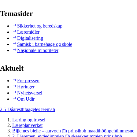
Temasider
Sikkerhet og beredskap
Læremidler
Digitalisering
Samisk i barnehage og skole
Nasjonale minoriteter
Aktuelt
For pressen
Høringer
Nyhetsvarsel
Om Udir
2.5 Dåaresthfaageles teemah
Læring og trivsel
Læreplanverket
Bijjemes bielie – aarvoeh jïh prinsihph maadthööhpehtimmesne
2. Lïeremen, evtiedimmien jïh skearkagimmien prinsihph