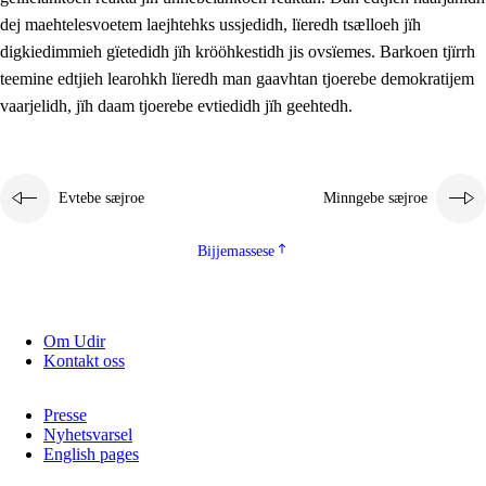
2.5.2
Demokratije jïh meatanårrojevoete
dej maehtelesvoetem laejhtehks ussjedidh, lïeredh tsælloeh jïh
digkiedimmieh gïetedidh jïh krööhkestidh jis ovsïemes. Barkoen tjïrrh
2.5.3
Monnehke evtiedimmie
teemine edtjieh learohkh lïeredh man gaavhtan tjoerebe demokratijem
vaarjelidh, jïh daam tjoerebe evtiedidh jïh geehtedh.
Evtebe sæjroe
Minngebe sæjroe
Bijjemassese
Om Udir
Kontakt oss
Presse
Nyhetsvarsel
English pages