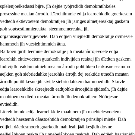
spïelenjoelkedassi bïjre, jïh dejtie ryöjredidh demokratihkeles
prosessine meatan årrodh. Lïerehtimmie edtja learoehkidie goerkesem
vedtedh ektievoetem demokratijen jïh jarnges almetjereaktaj gaskem
goh soptsestimmiereakta, steemmemereakta jïh
organisasjovnefrïjjevoete. Dah edtjieh vuejnedh demokratije ovmessie
hammoeh jïh vuesiehtimmieh åtna.
2.
Lïeremen, evtiedimmien jïh skearkagimmien prinsihph
Barkoen tjïrrh teemine demokratije jïh meatanårrojevoete edtja
learohkh ektievoetem guarkedh indivijden reaktaj jïh dïedten gaskem.
2.1
Sosijaale lïereme jïh evtiedimmie
Indivijdh reaktam utnieh meatan årrodh politihken barkosne seamma
2.2
Maahtoe faagine
aejkien goh siebriedahke jearohks årrojh dej reaktide utnedh meatan
årrodh politihkesne jïh sivijle siebriedahkem hammoedidh. Skuvle
2.3
Vihkeles tjiehpiesvoeth
edtja learoehkidie skreejredh eadtjohke årroejidie sjïdtedh, jïh dejtie
2.4
Lïeredh lïeredh
maahtoem vedtedh meatan årrodh jïh demokratijem Nöörjesne
evtiedidh.
Dåaresthfaageles teemah
Lïerehtimmie edtja learoehkidie maahtoem jïh maehtelesvoetem
2.5
Dåaresthfaageles teemah
vedtedh haestemh dåastoehtidh demokratijen prinsihpi mietie. Dah
edtjieh dåeriesmoerh guarkedh mah leah jååhkesjidh dovne
2.5.1
Almetjehealsoe jïh jieledehaalveme
gellielåhkoen reakta jïh unnebelåhkoen reaktah. Dah edtjieh haarjanidh