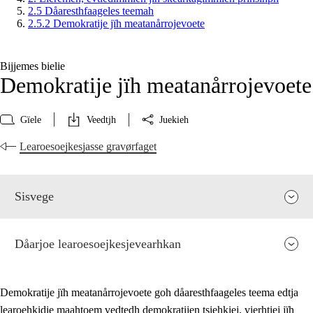
2.5 Dåaresthfaageles teemah
2.5.2 Demokratije jïh meatanårrojevoete
Bijjemes bielie
Demokratije jïh meatanårrojevoete
Gïele
Veedtjh
Juekieh
Learoesoejkesjasse gravørfaget
Sisvege
Dåarjoe learoesoejkesjevearhkan
Demokratije jïh meatanårrojevoete goh dåaresthfaageles teema edtja
learoehkidie maahtoem vedtedh demokratijen tsiehkiej, vierhtiej jïh