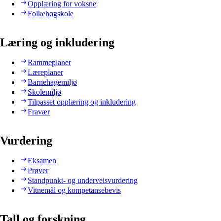
Opplæring for voksne
Folkehøgskole
Læring og inkludering
Rammeplaner
Læreplaner
Barnehagemiljø
Skolemiljø
Tilpasset opplæring og inkludering
Fravær
Vurdering
Eksamen
Prøver
Standpunkt- og underveisvurdering
Vitnemål og kompetansebevis
Tall og forskning