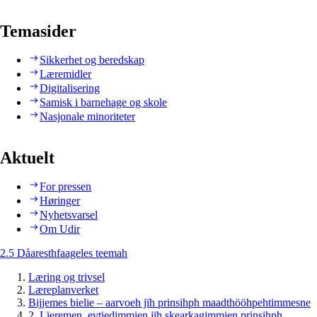
Temasider
Sikkerhet og beredskap
Læremidler
Digitalisering
Samisk i barnehage og skole
Nasjonale minoriteter
Aktuelt
For pressen
Høringer
Nyhetsvarsel
Om Udir
2.5 Dåaresthfaageles teemah
Læring og trivsel
Læreplanverket
Bijjemes bielie – aarvoeh jïh prinsihph maadthööhpehtimmesne
2. Lïeremen, evtiedimmien jïh skearkagimmien prinsihph