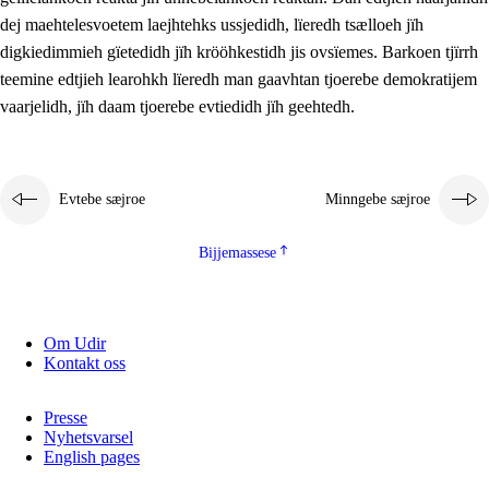
2.5.2
Demokratije jïh meatanårrojevoete
dej maehtelesvoetem laejhtehks ussjedidh, lïeredh tsælloeh jïh
digkiedimmieh gïetedidh jïh krööhkestidh jis ovsïemes. Barkoen tjïrrh
2.5.3
Monnehke evtiedimmie
teemine edtjieh learohkh lïeredh man gaavhtan tjoerebe demokratijem
vaarjelidh, jïh daam tjoerebe evtiedidh jïh geehtedh.
Evtebe sæjroe
Minngebe sæjroe
Bijjemassese
Om Udir
Kontakt oss
Presse
Nyhetsvarsel
English pages