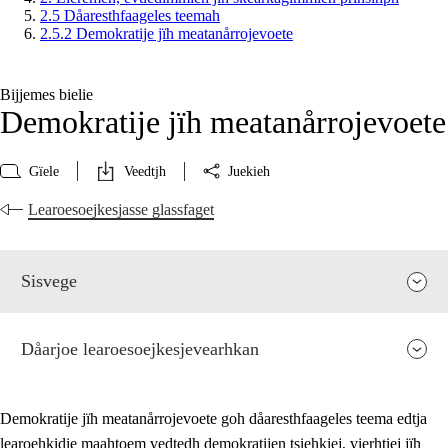
2.5 Dåaresthfaageles teemah
2.5.2 Demokratije jïh meatanårrojevoete
Bijjemes bielie
Demokratije jïh meatanårrojevoete
Gïele
Veedtjh
Juekieh
Learoesoejkesjasse glassfaget
Sisvege
Dåarjoe learoesoejkesjevearhkan
Demokratije jïh meatanårrojevoete goh dåaresthfaageles teema edtja
learoehkidie maahtoem vedtedh demokratijen tsiehkiej, vierhtiej jïh