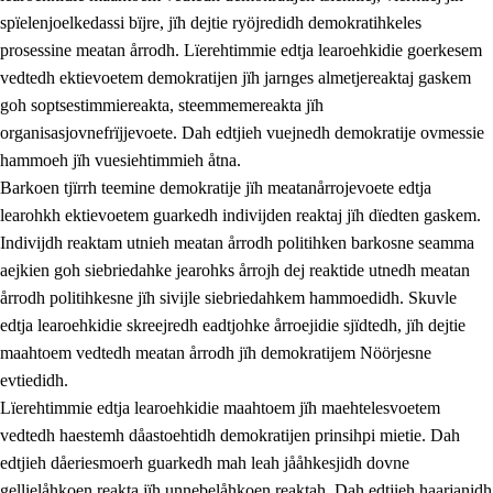
spïelenjoelkedassi bïjre, jïh dejtie ryöjredidh demokratihkeles
prosessine meatan årrodh. Lïerehtimmie edtja learoehkidie goerkesem
vedtedh ektievoetem demokratijen jïh jarnges almetjereaktaj gaskem
goh soptsestimmiereakta, steemmemereakta jïh
organisasjovnefrïjjevoete. Dah edtjieh vuejnedh demokratije ovmessie
hammoeh jïh vuesiehtimmieh åtna.
2.
Lïeremen, evtiedimmien jïh skearkagimmien prinsihph
Barkoen tjïrrh teemine demokratije jïh meatanårrojevoete edtja
learohkh ektievoetem guarkedh indivijden reaktaj jïh dïedten gaskem.
2.1
Sosijaale lïereme jïh evtiedimmie
Indivijdh reaktam utnieh meatan årrodh politihken barkosne seamma
2.2
Maahtoe faagine
aejkien goh siebriedahke jearohks årrojh dej reaktide utnedh meatan
årrodh politihkesne jïh sivijle siebriedahkem hammoedidh. Skuvle
2.3
Vihkeles tjiehpiesvoeth
edtja learoehkidie skreejredh eadtjohke årroejidie sjïdtedh, jïh dejtie
2.4
Lïeredh lïeredh
maahtoem vedtedh meatan årrodh jïh demokratijem Nöörjesne
evtiedidh.
Dåaresthfaageles teemah
Lïerehtimmie edtja learoehkidie maahtoem jïh maehtelesvoetem
2.5
Dåaresthfaageles teemah
vedtedh haestemh dåastoehtidh demokratijen prinsihpi mietie. Dah
edtjieh dåeriesmoerh guarkedh mah leah jååhkesjidh dovne
2.5.1
Almetjehealsoe jïh jieledehaalveme
gellielåhkoen reakta jïh unnebelåhkoen reaktah. Dah edtjieh haarjanidh