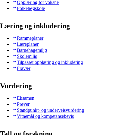
Opplæring for voksne
Folkehøgskole
Læring og inkludering
Rammeplaner
Læreplaner
Barnehagemiljø
Skolemiljø
Tilpasset opplæring og inkludering
Fravær
Vurdering
Eksamen
Prøver
Standpunkt- og underveisvurdering
Vitnemål og kompetansebevis
Tall og forskning