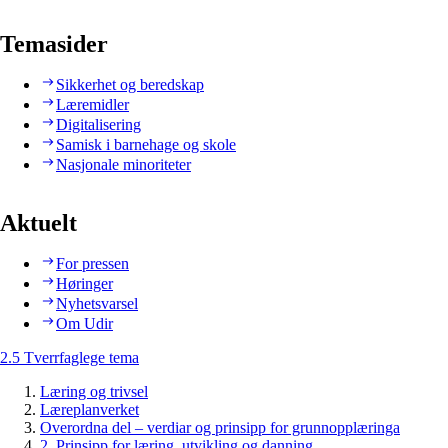
Temasider
Sikkerhet og beredskap
Læremidler
Digitalisering
Samisk i barnehage og skole
Nasjonale minoriteter
Aktuelt
For pressen
Høringer
Nyhetsvarsel
Om Udir
2.5 Tverrfaglege tema
Læring og trivsel
Læreplanverket
Overordna del – verdiar og prinsipp for grunnopplæringa
2. Prinsipp for læring, utvikling og danning