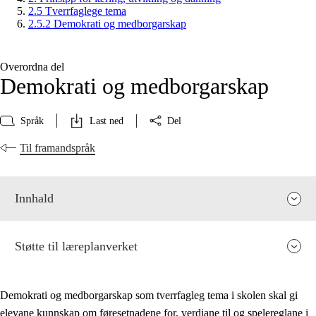
2.5 Tverrfaglege tema
2.5.2 Demokrati og medborgarskap
Overordna del
Demokrati og medborgarskap
Språk
Last ned
Del
Til framandspråk
Innhald
Støtte til læreplanverket
Demokrati og medborgarskap som tverrfagleg tema i skolen skal gi
elevane kunnskap om føresetnadene for, verdiane til og spelereglane i