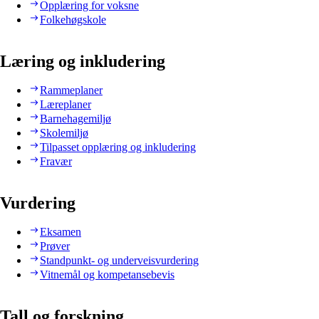
Opplæring for voksne
Folkehøgskole
Læring og inkludering
Rammeplaner
Læreplaner
Barnehagemiljø
Skolemiljø
Tilpasset opplæring og inkludering
Fravær
Vurdering
Eksamen
Prøver
Standpunkt- og underveisvurdering
Vitnemål og kompetansebevis
Tall og forskning