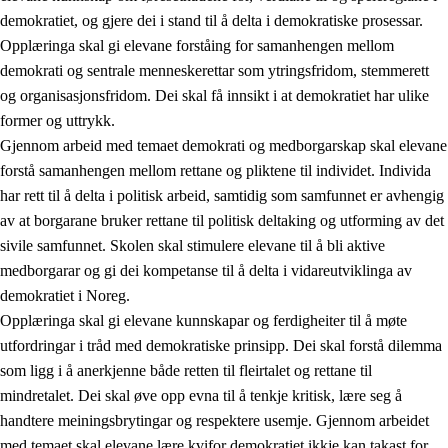
demokratiet, og gjere dei i stand til å delta i demokratiske prosessar.
Opplæringa skal gi elevane forståing for samanhengen mellom
demokrati og sentrale menneskerettar som ytringsfridom, stemmerett
og organisasjonsfridom. Dei skal få innsikt i at demokratiet har ulike
former og uttrykk.
Gjennom arbeid med temaet demokrati og medborgarskap skal elevane
2.
Prinsipp for læring, utvikling og danning
forstå samanhengen mellom rettane og pliktene til individet. Individa
har rett til å delta i politisk arbeid, samtidig som samfunnet er avhengig
2.1
Sosial læring og utvikling
av at borgarane bruker rettane til politisk deltaking og utforming av det
2.2
Kompetanse i faga
sivile samfunnet. Skolen skal stimulere elevane til å bli aktive
medborgarar og gi dei kompetanse til å delta i vidareutviklinga av
2.3
Grunnleggjande ferdigheiter
demokratiet i Noreg.
2.4
Å lære å lære
Opplæringa skal gi elevane kunnskapar og ferdigheiter til å møte
utfordringar i tråd med demokratiske prinsipp. Dei skal forstå dilemma
Tverrfaglege tema
som ligg i å anerkjenne både retten til fleirtalet og rettane til
2.5
Tverrfaglege tema
mindretalet. Dei skal øve opp evna til å tenkje kritisk, lære seg å
handtere meiningsbrytingar og respektere usemje. Gjennom arbeidet
2.5.1
Folkehelse og livsmeistring
med temaet skal elevane lære kvifor demokratiet ikkje kan takast for