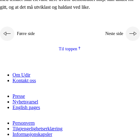
2.5.2
Demokrati og medborgarskap
gitt, og at det må utviklast og haldast ved like.
2.5.3
Berekraftig utvikling
Førre side
Neste side
Til toppen
Om Udir
Kontakt oss
Presse
Nyhetsvarsel
English pages
Personvern
Tilgjengelighetserklæring
Informasjonskapsler