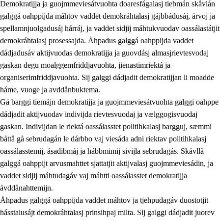
Demokratijja ja guojmmeviesátvuohta doaresfágalasj tiebmán skåvlån
galggá oahppijda máhtov vaddet demokráhtalasj gájbbádusáj, árvoj ja
spellamnjuolgadusáj hárráj, ja vaddet sidjij máhtukvuodav oassálastátjit
demokráhtalasj prosessajda. Åhpadus galggá oahppijda vaddet
dádjadusáv aktijvuodas demokratijja ja guovdásj almasjrievtesvodaj
gaskan degu moalggemfriddjavuohta, jienastimriektá ja
organiserimfriddjavuohta. Sij galggi dádjadit demokratijjan li moadde
háme, vuoge ja avddånbuktema.
2.
Prinsihpa oahppama, åvddånahttema ja ávddama hárráj
Gå barggi tiemájn demokratijja ja guojmmeviesátvuohta galggi oahppe
dádjadit aktijvuodav indivijda rievtesvuodaj ja vælggogisvuodaj
2.1
Sosiála oahppam ja åvddånibme
gaskan. Indivijdan le riektá oassálasstet politihkalasj bargguj, sæmmi
2.2
Máhtudahka fágáj hárráj
båttå gå sebrudagán le dárbbo vaj viesáda adni riektav politihkalasj
oassálasstemij, ásadibmáj ja hábbmimij sivijla sebrudagás. Skåvllå
2.3
Vuodulasj tjehpudagá
galggá oahppijt arvusmahttet sjattatjit aktijvalasj guojmmeviesádin, ja
2.4
Oahppat oahppat
vaddet sidjij máhtudagáv vaj máhtti oassálasstet demokratijja
åvddånahttemijn.
Doaresfágalasj tiemá
Åhpadus galggá oahppijda vaddet máhtov ja tjehpudagáv duostotjit
2.5
Doaresfágalasj tiemá
hásstalusájt demokráhtalasj prinsihpaj milta. Sij galggi dádjadit juorev