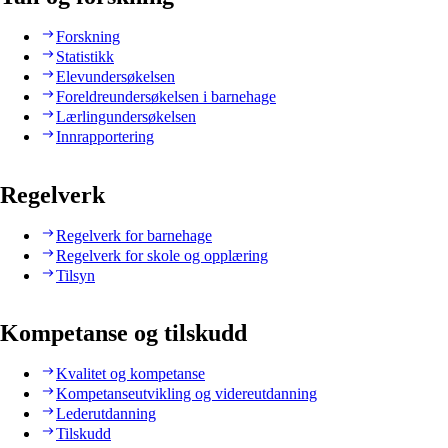
Forskning
Statistikk
Elevundersøkelsen
Foreldreundersøkelsen i barnehage
Lærlingundersøkelsen
Innrapportering
Regelverk
Regelverk for barnehage
Regelverk for skole og opplæring
Tilsyn
Kompetanse og tilskudd
Kvalitet og kompetanse
Kompetanseutvikling og videreutdanning
Lederutdanning
Tilskudd