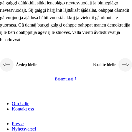
gå galggi dåhkkidit sihki ieneplågo rievtesvuodajt ja binneplågo
2.5.1
Álmmukvarresvuohta ja iellemrijbadibme
rievtesvuodajt. Sij galggi hárjjánit lájttálisát ájádallat, oahppat dåmadit
2.5.2
Demokratijja ja guojmmeviesátvuohta
gå vuojno ja ájádusá båhti vuosstálakkoj ja vieledit gå ulmutja e
guorrasa. Gå tiemáj barggi galggi oahppe oahppat manen demokratijja
2.5.3
Guoddelis åvddånibme
ij le beri doahppit ja agev ij le stuoves, valla viertti åvdeduvvat ja
bisoduvvat.
Åvdep bielle
Boahtte bielle
Bajemussaj
Om Udir
Kontakt oss
Presse
Nyhetsvarsel