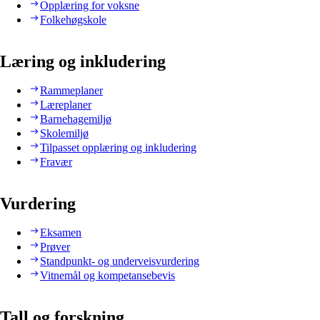
Opplæring for voksne
Folkehøgskole
Læring og inkludering
Rammeplaner
Læreplaner
Barnehagemiljø
Skolemiljø
Tilpasset opplæring og inkludering
Fravær
Vurdering
Eksamen
Prøver
Standpunkt- og underveisvurdering
Vitnemål og kompetansebevis
Tall og forskning