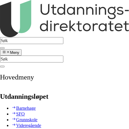
Meny
Hovedmeny
Utdanningsløpet
Barnehage
SFO
Grunnskole
Videregående