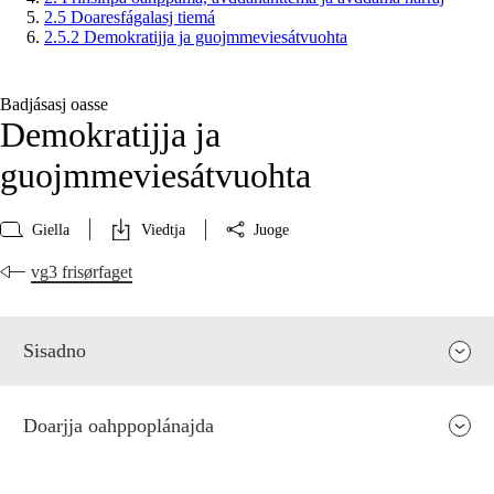
2.5 Doaresfágalasj tiemá
2.5.2 Demokratijja ja guojmmeviesátvuohta
Badjásasj oasse
Demokratijja ja
guojmmeviesátvuohta
Giella
Viedtja
Juoge
vg3 frisørfaget
Sisadno
Doarjja oahppoplánajda