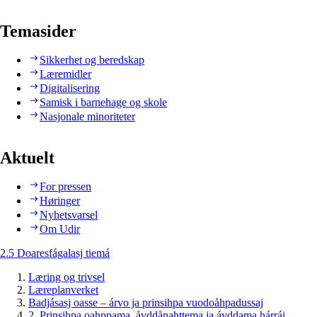
Temasider
Sikkerhet og beredskap
Læremidler
Digitalisering
Samisk i barnehage og skole
Nasjonale minoriteter
Aktuelt
For pressen
Høringer
Nyhetsvarsel
Om Udir
2.5 Doaresfágalasj tiemá
Læring og trivsel
Læreplanverket
Badjásasj oasse – árvo ja prinsihpa vuodoåhpadussaj
2. Prinsihpa oahppama, åvddånahttema ja ávddama hárráj