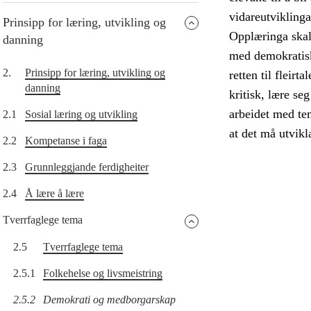
vidareutvikling
Prinsipp for læring, utvikling og
Opplæringa skal 
danning
med demokratisk
2.
Prinsipp for læring, utvikling og
retten til fleirt
danning
kritisk, lære s
arbeidet med tem
2.1
Sosial læring og utvikling
at det må utvikl
2.2
Kompetanse i faga
2.3
Grunnleggjande ferdigheiter
2.4
Å lære å lære
Tverrfaglege tema
2.5
Tverrfaglege tema
2.5.1
Folkehelse og livsmeistring
2.5.2
Demokrati og medborgarskap