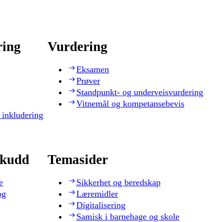
ring
Vurdering
Eksamen
Prøver
Standpunkt- og underveisvurdering
Vitnemål og kompetansebevis
 inkludering
skudd
Temasider
e
Sikkerhet og beredskap
og
Læremidler
Digitalisering
Samisk i barnehage og skole