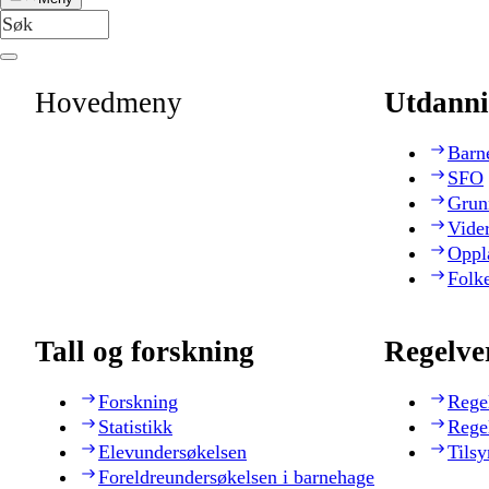
Hovedmeny
Utdanni
Barn
SFO
Grun
Vide
Oppl
Folk
Tall og forskning
Regelve
Forskning
Rege
Statistikk
Rege
Elevundersøkelsen
Tilsy
Foreldreundersøkelsen i barnehage