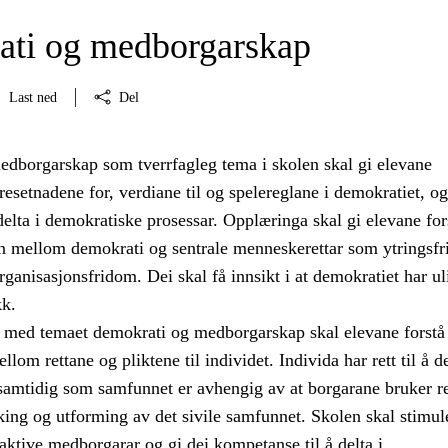
ti og medborgarskap
Last ned
Del
dborgarskap som tverrfagleg tema i skolen skal gi elevane
setnadene for, verdiane til og spelereglane i demokratiet, og
å delta i demokratiske prosessar. Opplæringa skal gi elevane for
 mellom demokrati og sentrale menneskerettar som ytringsfr
ganisasjonsfridom. Dei skal få innsikt i at demokratiet har ul
kk.
med temaet demokrati og medborgarskap skal elevane forstå
om rettane og pliktene til individet. Individa har rett til å de
 samtidig som samfunnet er avhengig av at borgarane bruker r
taking og utforming av det sivile samfunnet. Skolen skal stimul
i aktive medborgarar og gi dei kompetanse til å delta i