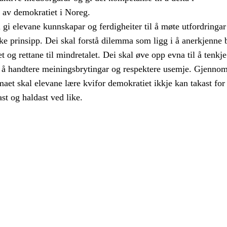
a av demokratiet i Noreg.
gi elevane kunnskapar og ferdigheiter til å møte utfordringar 
e prinsipp. Dei skal forstå dilemma som ligg i å anerkjenne 
alet og rettane til mindretalet. Dei skal øve opp evna til å tenkje
eg å handtere meiningsbrytingar og respektere usemje. Gjenno
aet skal elevane lære kvifor demokratiet ikkje kan takast for 
ast og haldast ved like.