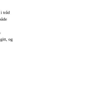
i tråd
både
m
gitt, og