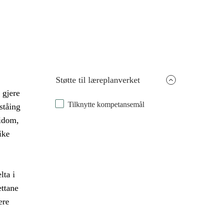
Støtte til læreplanverket
 gjere
Tilknytte kompetansemål
ståing
idom,
ike
lta i
ettane
ere