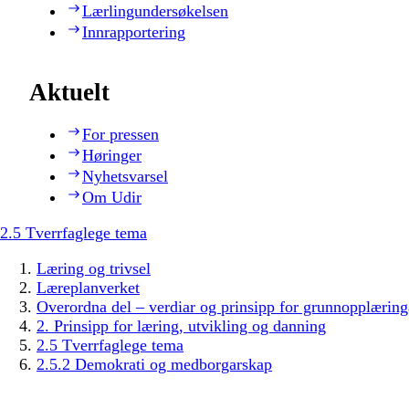
Lærlingundersøkelsen
Innrapportering
Aktuelt
For pressen
Høringer
Nyhetsvarsel
Om Udir
2.5 Tverrfaglege tema
Læring og trivsel
Læreplanverket
Overordna del – verdiar og prinsipp for grunnopplæring
2. Prinsipp for læring, utvikling og danning
2.5 Tverrfaglege tema
2.5.2 Demokrati og medborgarskap