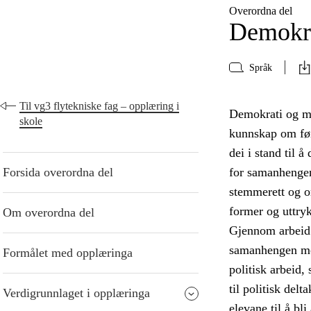
Overordna del
Demokra
Språk
Til vg3 flytekniske fag – opplæring i
Demokrati og me
skole
kunnskap om føre
dei i stand til 
Forsida overordna del
for samanhengen
stemmerett og or
former og uttry
Om overordna del
Gjennom arbeid 
samanhengen mell
Formålet med opplæringa
politisk arbeid,
til politisk del
Verdigrunnlaget i opplæringa
elevane til å bl