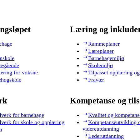
ngsløpet
Læring og inklude
ehage
Rammeplaner
Læreplaner
nskole
Barnehagemiljø
regående
Skolemiljø
æring for voksne
Tilpasset opplæring og
ehøgskole
Fravær
rk
Kompetanse og til
lverk for barnehage
Kvalitet og kompetans
lverk for skole og opplæring
Kompetanseutvikling 
videreutdanning
n
Lederutdanning