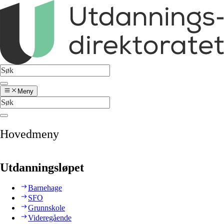
Meny
Hovedmeny
Utdanningsløpet
Barnehage
SFO
Grunnskole
Videregående