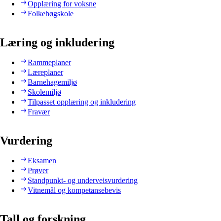
Opplæring for voksne
Folkehøgskole
Læring og inkludering
Rammeplaner
Læreplaner
Barnehagemiljø
Skolemiljø
Tilpasset opplæring og inkludering
Fravær
Vurdering
Eksamen
Prøver
Standpunkt- og underveisvurdering
Vitnemål og kompetansebevis
Tall og forskning