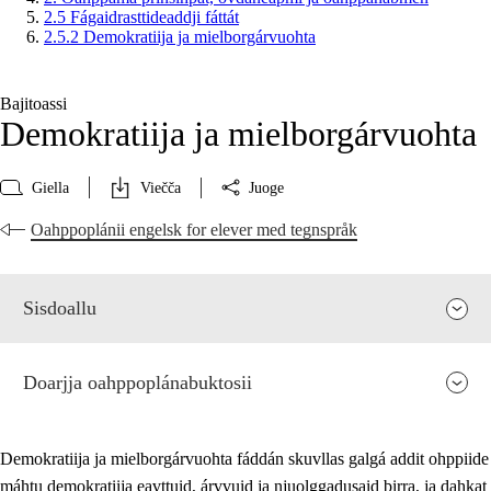
2.5 Fágaidrasttideaddji fáttát
2.5.2 Demokratiija ja mielborgárvuohta
Bajitoassi
Demokratiija ja mielborgárvuohta
Giella
Viečča
Juoge
Oahppoplánii engelsk for elever med tegnspråk
Sisdoallu
Doarjja oahppoplánabuktosii
Demokratiija ja mielborgárvuohta fáddán skuvllas galgá addit ohppiide
máhtu demokratiija eavttuid, árvvuid ja njuolggadusaid birra, ja dahkat