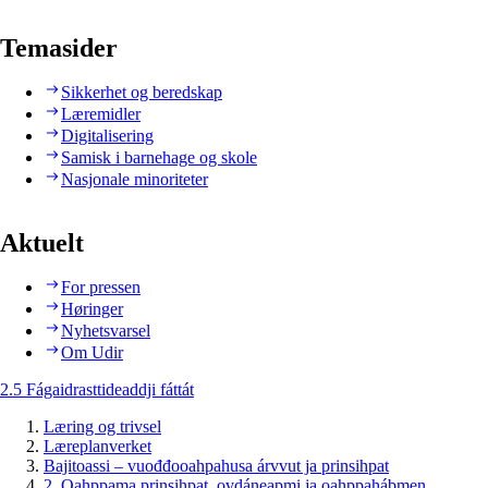
Temasider
Sikkerhet og beredskap
Læremidler
Digitalisering
Samisk i barnehage og skole
Nasjonale minoriteter
Aktuelt
For pressen
Høringer
Nyhetsvarsel
Om Udir
2.5 Fágaidrasttideaddji fáttát
Læring og trivsel
Læreplanverket
Bajitoassi – vuođđooahpahusa árvvut ja prinsihpat
2. Oahppama prinsihpat, ovdáneapmi ja oahppahábmen