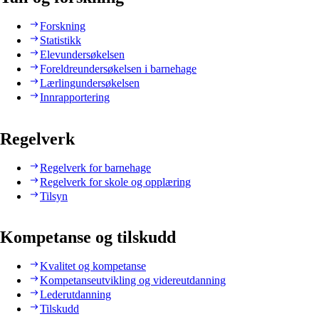
Forskning
Statistikk
Elevundersøkelsen
Foreldreundersøkelsen i barnehage
Lærlingundersøkelsen
Innrapportering
Regelverk
Regelverk for barnehage
Regelverk for skole og opplæring
Tilsyn
Kompetanse og tilskudd
Kvalitet og kompetanse
Kompetanseutvikling og videreutdanning
Lederutdanning
Tilskudd