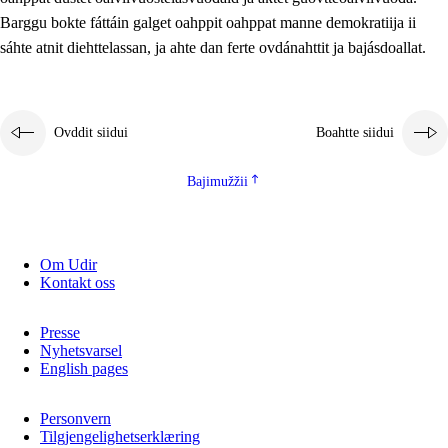
2.5.2
Demokratiija ja mielborgárvuohta
Barggu bokte fáttáin galget oahppit oahppat manne demokratiija ii
sáhte atnit diehttelassan, ja ahte dan ferte ovdánahttit ja bajásdoallat.
2.5.3
Guoddevaš ovdáneapmi
Ovddit siidui
Boahtte siidui
Bajimužžii
Om Udir
Kontakt oss
Presse
Nyhetsvarsel
English pages
Personvern
Tilgjengelighetserklæring