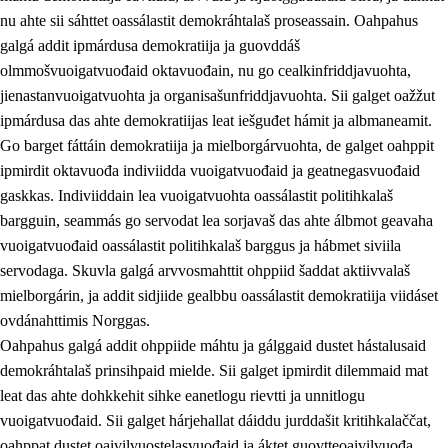
nu ahte sii sáhttet oassálastit demokráhtalaš proseassain. Oahpahus
galgá addit ipmárdusa demokratiija ja guovddáš
olmmošvuoigatvuođaid oktavuođain, nu go cealkinfriddjavuohta,
jienastanvuoigatvuohta ja organisašunfriddjavuohta. Sii galget oažžut
ipmárdusa das ahte demokratiijas leat iešguđet hámit ja albmaneamit.
Go barget fáttáin demokratiija ja mielborgárvuohta, de galget oahppit
2.
Oahppama prinsihpat, ovdáneapmi ja oahppahábmen
ipmirdit oktavuođa indiviidda vuoigatvuođaid ja geatnegasvuođaid
gaskkas. Indiviiddain lea vuoigatvuohta oassálastit politihkalaš
2.1
Sosiála oahppan ja ovdáneapmi
bargguin, seammás go servodat lea sorjavaš das ahte álbmot geavaha
2.2
Gealbu fágain
vuoigatvuođaid oassálastit politihkalaš barggus ja hábmet siviila
servodaga. Skuvla galgá arvvosmahttit ohppiid šaddat aktiivvalaš
2.3
Vuođđogálggat
mielborgárin, ja addit sidjiide gealbbu oassálastit demokratiija viidáset
2.4
Oahppat oahppat
ovdánahttimis Norggas.
Oahpahus galgá addit ohppiide máhtu ja gálggaid dustet hástalusaid
Fágaidrasttideaddji fáttát
demokráhtalaš prinsihpaid mielde. Sii galget ipmirdit dilemmaid mat
2.5
Fágaidrasttideaddji fáttát
leat das ahte dohkkehit sihke eanetlogu rievtti ja unnitlogu
vuoigatvuođaid. Sii galget hárjehallat dáiddu jurddašit kritihkalaččat,
2.5.1
Álbmotdearvvašvuohta ja eallimis birget
oahppat dustet oaivilvuostelasvuođaid ja áktet guovtteoaivilvuođa.