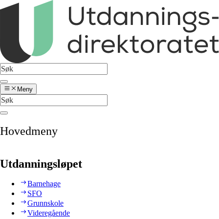
Meny
Hovedmeny
Utdanningsløpet
Barnehage
SFO
Grunnskole
Videregående