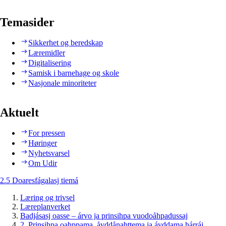
Temasider
Sikkerhet og beredskap
Læremidler
Digitalisering
Samisk i barnehage og skole
Nasjonale minoriteter
Aktuelt
For pressen
Høringer
Nyhetsvarsel
Om Udir
2.5 Doaresfágalasj tiemá
Læring og trivsel
Læreplanverket
Badjásasj oasse – árvo ja prinsihpa vuodoåhpadussaj
2. Prinsihpa oahppama, åvddånahttema ja ávddama hárráj