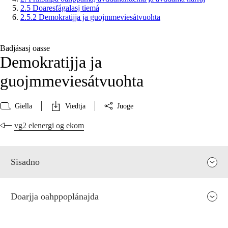
2.5 Doaresfágalasj tiemá
2.5.2 Demokratijja ja guojmmeviesátvuohta
Badjásasj oasse
Demokratijja ja
guojmmeviesátvuohta
Giella
Viedtja
Juoge
vg2 elenergi og ekom
Sisadno
Doarjja oahppoplánajda