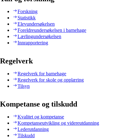
Forskning
Statistikk
Elevundersøkelsen
Foreldreundersøkelsen i barnehage
Lærlingundersøkelsen
Innrapportering
Regelverk
Regelverk for barnehage
Regelverk for skole og opplæring
Tilsyn
Kompetanse og tilskudd
Kvalitet og kompetanse
Kompetanseutvikling og videreutdanning
Lederutdanning
Tilskudd