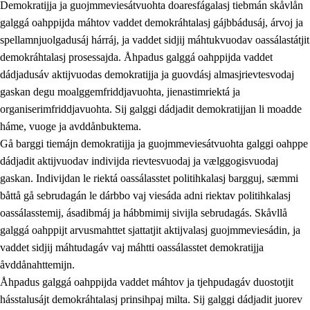
Demokratijja ja guojmmeviesátvuohta doaresfágalasj tiebmán skåvlån
galggá oahppijda máhtov vaddet demokráhtalasj gájbbádusáj, árvoj ja
spellamnjuolgadusáj hárráj, ja vaddet sidjij máhtukvuodav oassálastátjit
demokráhtalasj prosessajda. Åhpadus galggá oahppijda vaddet
dádjadusáv aktijvuodas demokratijja ja guovdásj almasjrievtesvodaj
gaskan degu moalggemfriddjavuohta, jienastimriektá ja
organiserimfriddjavuohta. Sij galggi dádjadit demokratijjan li moadde
háme, vuoge ja avddånbuktema.
2.
Prinsihpa oahppama, åvddånahttema ja ávddama hárráj
Gå barggi tiemájn demokratijja ja guojmmeviesátvuohta galggi oahppe
dádjadit aktijvuodav indivijda rievtesvuodaj ja vælggogisvuodaj
2.1
Sosiála oahppam ja åvddånibme
gaskan. Indivijdan le riektá oassálasstet politihkalasj bargguj, sæmmi
2.2
Máhtudahka fágáj hárráj
båttå gå sebrudagán le dárbbo vaj viesáda adni riektav politihkalasj
oassálasstemij, ásadibmáj ja hábbmimij sivijla sebrudagás. Skåvllå
2.3
Vuodulasj tjehpudagá
galggá oahppijt arvusmahttet sjattatjit aktijvalasj guojmmeviesádin, ja
2.4
Oahppat oahppat
vaddet sidjij máhtudagáv vaj máhtti oassálasstet demokratijja
åvddånahttemijn.
Doaresfágalasj tiemá
Åhpadus galggá oahppijda vaddet máhtov ja tjehpudagáv duostotjit
2.5
Doaresfágalasj tiemá
hásstalusájt demokráhtalasj prinsihpaj milta. Sij galggi dádjadit juorev