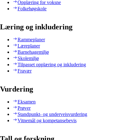
Opplæring for voksne
Folkehøgskole
Læring og inkludering
Rammeplaner
Læreplaner
Barnehagemiljø
Skolemiljø
Tilpasset opplæring og inkludering
Fravær
Vurdering
Eksamen
Prøver
Standpunkt- og underveisvurdering
Vitnemål og kompetansebevis
Tall og forskning