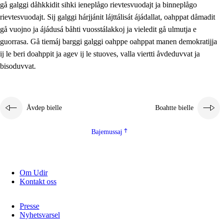
gå galggi dåhkkidit sihki ieneplågo rievtesvuodajt ja binneplågo
2.5.1
Álmmukvarresvuohta ja iellemrijbadibme
rievtesvuodajt. Sij galggi hárjjánit lájttálisát ájádallat, oahppat dåmadit
2.5.2
Demokratijja ja guojmmeviesátvuohta
gå vuojno ja ájádusá båhti vuosstálakkoj ja vieledit gå ulmutja e
guorrasa. Gå tiemáj barggi galggi oahppe oahppat manen demokratijja
2.5.3
Guoddelis åvddånibme
ij le beri doahppit ja agev ij le stuoves, valla viertti åvdeduvvat ja
bisoduvvat.
Åvdep bielle
Boahtte bielle
Bajemussaj
Om Udir
Kontakt oss
Presse
Nyhetsvarsel