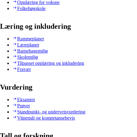
Opplæring for voksne
Folkehøgskole
Læring og inkludering
Rammeplaner
Læreplaner
Barnehagemiljø
Skolemiljø
Tilpasset opplæring og inkludering
Fravær
Vurdering
Eksamen
Prøver
Standpunkt- og underveisvurdering
Vitnemål og kompetansebevis
Tall og forskning