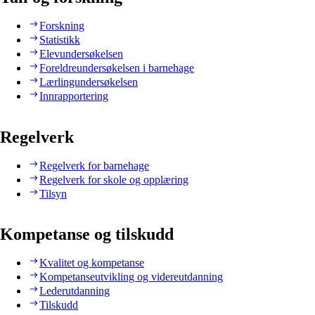
Forskning
Statistikk
Elevundersøkelsen
Foreldreundersøkelsen i barnehage
Lærlingundersøkelsen
Innrapportering
Regelverk
Regelverk for barnehage
Regelverk for skole og opplæring
Tilsyn
Kompetanse og tilskudd
Kvalitet og kompetanse
Kompetanseutvikling og videreutdanning
Lederutdanning
Tilskudd