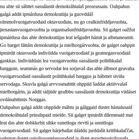
nu ahte sii sáhttet oassálastit demokráhtalaš proseassain. Oahpahus
galgá addit ipmárdusa demokratiija ja guovddáš
olmmošvuoigatvuođaid oktavuođain, nu go cealkinfriddjavuohta,
jienastanvuoigatvuohta ja organisašunfriddjavuohta. Sii galget oažžut
ipmárdusa das ahte demokratiijas leat iešguđet hámit ja albmaneamit.
Go barget fáttáin demokratiija ja mielborgárvuohta, de galget oahppit
2.
Oahppama prinsihpat, ovdáneapmi ja oahppahábmen
ipmirdit oktavuođa indiviidda vuoigatvuođaid ja geatnegasvuođaid
gaskkas. Indiviiddain lea vuoigatvuohta oassálastit politihkalaš
2.1
Sosiála oahppan ja ovdáneapmi
bargguin, seammás go servodat lea sorjavaš das ahte álbmot geavaha
2.2
Gealbu fágain
vuoigatvuođaid oassálastit politihkalaš barggus ja hábmet siviila
servodaga. Skuvla galgá arvvosmahttit ohppiid šaddat aktiivvalaš
2.3
Vuođđogálggat
mielborgárin, ja addit sidjiide gealbbu oassálastit demokratiija viidáset
2.4
Oahppat oahppat
ovdánahttimis Norggas.
Oahpahus galgá addit ohppiide máhtu ja gálggaid dustet hástalusaid
Fágaidrasttideaddji fáttát
demokráhtalaš prinsihpaid mielde. Sii galget ipmirdit dilemmaid mat
2.5
Fágaidrasttideaddji fáttát
leat das ahte dohkkehit sihke eanetlogu rievtti ja unnitlogu
vuoigatvuođaid. Sii galget hárjehallat dáiddu jurddašit kritihkalaččat,
2.5.1
Álbmotdearvvašvuohta ja eallimis birget
oahppat dustet oaivilvuostelasvuođaid ja áktet guovtteoaivilvuođa.