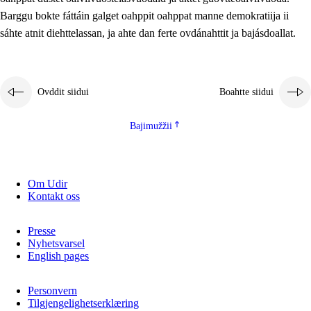
2.5.2
Demokratiija ja mielborgárvuohta
Barggu bokte fáttáin galget oahppit oahppat manne demokratiija ii
sáhte atnit diehttelassan, ja ahte dan ferte ovdánahttit ja bajásdoallat.
2.5.3
Guoddevaš ovdáneapmi
Ovddit siidui
Boahtte siidui
Bajimužžii
Om Udir
Kontakt oss
Presse
Nyhetsvarsel
English pages
Personvern
Tilgjengelighetserklæring