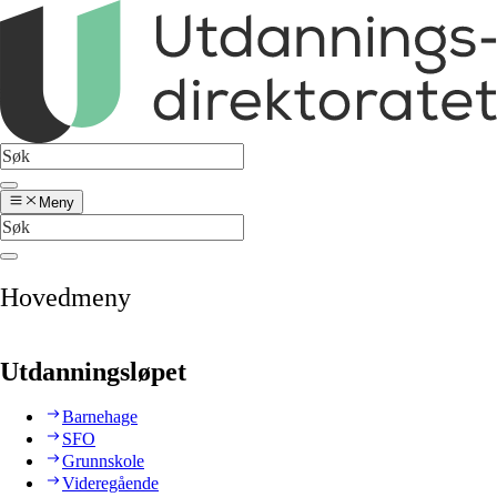
Meny
Hovedmeny
Utdanningsløpet
Barnehage
SFO
Grunnskole
Videregående