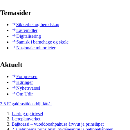
Temasider
Sikkerhet og beredskap
Læremidler
Digitalisering
Samisk i barnehage og skole
Nasjonale minoriteter
Aktuelt
For pressen
Høringer
Nyhetsvarsel
Om Udir
2.5 Fágaidrasttideaddji fáttát
Læring og trivsel
Læreplanverket
Bajitoassi – vuođđooahpahusa árvvut ja prinsihpat
2. Oahppama prinsihpat, ovdáneapmi ja oahppahábmen