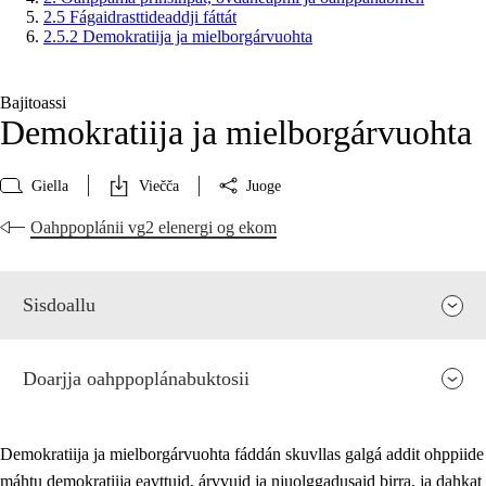
2.5 Fágaidrasttideaddji fáttát
2.5.2 Demokratiija ja mielborgárvuohta
Bajitoassi
Demokratiija ja mielborgárvuohta
Giella
Viečča
Juoge
Oahppoplánii vg2 elenergi og ekom
Sisdoallu
Doarjja oahppoplánabuktosii
Demokratiija ja mielborgárvuohta fáddán skuvllas galgá addit ohppiide
máhtu demokratiija eavttuid, árvvuid ja njuolggadusaid birra, ja dahkat