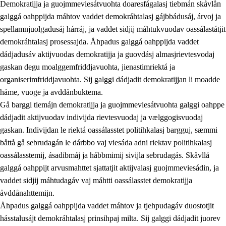
Demokratijja ja guojmmeviesátvuohta doaresfágalasj tiebmán skåvlån
galggá oahppijda máhtov vaddet demokráhtalasj gájbbádusáj, árvoj ja
spellamnjuolgadusáj hárráj, ja vaddet sidjij máhtukvuodav oassálastátjit
demokráhtalasj prosessajda. Åhpadus galggá oahppijda vaddet
dádjadusáv aktijvuodas demokratijja ja guovdásj almasjrievtesvodaj
gaskan degu moalggemfriddjavuohta, jienastimriektá ja
organiserimfriddjavuohta. Sij galggi dádjadit demokratijjan li moadde
háme, vuoge ja avddånbuktema.
2.
Prinsihpa oahppama, åvddånahttema ja ávddama hárráj
Gå barggi tiemájn demokratijja ja guojmmeviesátvuohta galggi oahppe
dádjadit aktijvuodav indivijda rievtesvuodaj ja vælggogisvuodaj
2.1
Sosiála oahppam ja åvddånibme
gaskan. Indivijdan le riektá oassálasstet politihkalasj bargguj, sæmmi
2.2
Máhtudahka fágáj hárráj
båttå gå sebrudagán le dárbbo vaj viesáda adni riektav politihkalasj
oassálasstemij, ásadibmáj ja hábbmimij sivijla sebrudagás. Skåvllå
2.3
Vuodulasj tjehpudagá
galggá oahppijt arvusmahttet sjattatjit aktijvalasj guojmmeviesádin, ja
2.4
Oahppat oahppat
vaddet sidjij máhtudagáv vaj máhtti oassálasstet demokratijja
åvddånahttemijn.
Doaresfágalasj tiemá
Åhpadus galggá oahppijda vaddet máhtov ja tjehpudagáv duostotjit
2.5
Doaresfágalasj tiemá
hásstalusájt demokráhtalasj prinsihpaj milta. Sij galggi dádjadit juorev