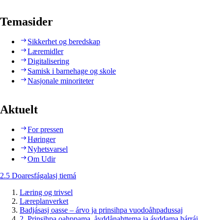
Temasider
Sikkerhet og beredskap
Læremidler
Digitalisering
Samisk i barnehage og skole
Nasjonale minoriteter
Aktuelt
For pressen
Høringer
Nyhetsvarsel
Om Udir
2.5 Doaresfágalasj tiemá
Læring og trivsel
Læreplanverket
Badjásasj oasse – árvo ja prinsihpa vuodoåhpadussaj
2. Prinsihpa oahppama, åvddånahttema ja ávddama hárráj