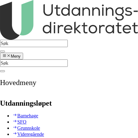
Meny
Hovedmeny
Utdanningsløpet
Barnehage
SFO
Grunnskole
Videregående