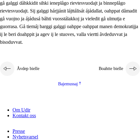
gå galggi dåhkkidit sihki ieneplågo rievtesvuodajt ja binneplågo
2.5.1
Álmmukvarresvuohta ja iellemrijbadibme
rievtesvuodajt. Sij galggi hárjjánit lájttálisát ájádallat, oahppat dåmadit
2.5.2
Demokratijja ja guojmmeviesátvuohta
gå vuojno ja ájádusá båhti vuosstálakkoj ja vieledit gå ulmutja e
guorrasa. Gå tiemáj barggi galggi oahppe oahppat manen demokratijja
2.5.3
Guoddelis åvddånibme
ij le beri doahppit ja agev ij le stuoves, valla viertti åvdeduvvat ja
bisoduvvat.
Åvdep bielle
Boahtte bielle
Bajemussaj
Om Udir
Kontakt oss
Presse
Nyhetsvarsel