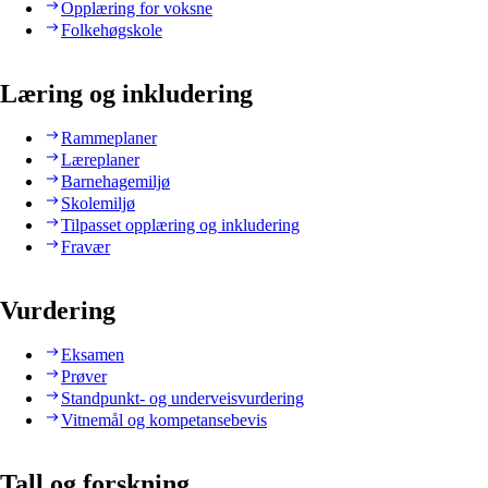
Opplæring for voksne
Folkehøgskole
Læring og inkludering
Rammeplaner
Læreplaner
Barnehagemiljø
Skolemiljø
Tilpasset opplæring og inkludering
Fravær
Vurdering
Eksamen
Prøver
Standpunkt- og underveisvurdering
Vitnemål og kompetansebevis
Tall og forskning