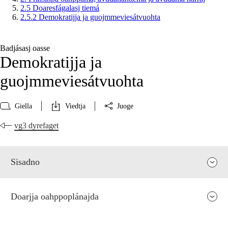
2.5 Doaresfágalasj tiemá
2.5.2 Demokratijja ja guojmmeviesátvuohta
Badjásasj oasse
Demokratijja ja
guojmmeviesátvuohta
Giella
Viedtja
Juoge
vg3 dyrefaget
Sisadno
Doarjja oahppoplánajda