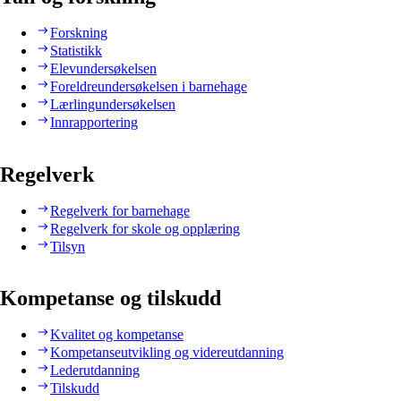
Forskning
Statistikk
Elevundersøkelsen
Foreldreundersøkelsen i barnehage
Lærlingundersøkelsen
Innrapportering
Regelverk
Regelverk for barnehage
Regelverk for skole og opplæring
Tilsyn
Kompetanse og tilskudd
Kvalitet og kompetanse
Kompetanseutvikling og videreutdanning
Lederutdanning
Tilskudd