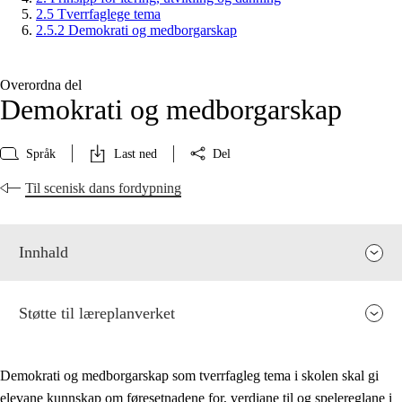
2.5 Tverrfaglege tema
2.5.2 Demokrati og medborgarskap
Overordna del
Demokrati og medborgarskap
Språk
Last ned
Del
Til scenisk dans fordypning
Innhald
Støtte til læreplanverket
Demokrati og medborgarskap som tverrfagleg tema i skolen skal gi
elevane kunnskap om føresetnadene for, verdiane til og spelereglane i