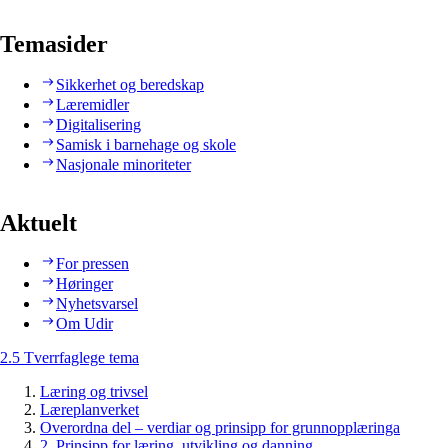
Temasider
Sikkerhet og beredskap
Læremidler
Digitalisering
Samisk i barnehage og skole
Nasjonale minoriteter
Aktuelt
For pressen
Høringer
Nyhetsvarsel
Om Udir
2.5 Tverrfaglege tema
Læring og trivsel
Læreplanverket
Overordna del – verdiar og prinsipp for grunnopplæringa
2. Prinsipp for læring, utvikling og danning