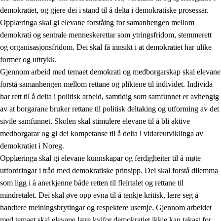
demokratiet, og gjere dei i stand til å delta i demokratiske prosessar.
Opplæringa skal gi elevane forståing for samanhengen mellom
demokrati og sentrale menneskerettar som ytringsfridom, stemmerett
og organisasjonsfridom. Dei skal få innsikt i at demokratiet har ulike
former og uttrykk.
Gjennom arbeid med temaet demokrati og medborgarskap skal elevane
2.
Prinsipp for læring, utvikling og danning
forstå samanhengen mellom rettane og pliktene til individet. Individa
har rett til å delta i politisk arbeid, samtidig som samfunnet er avhengig
2.1
Sosial læring og utvikling
av at borgarane bruker rettane til politisk deltaking og utforming av det
2.2
Kompetanse i faga
sivile samfunnet. Skolen skal stimulere elevane til å bli aktive
medborgarar og gi dei kompetanse til å delta i vidareutviklinga av
2.3
Grunnleggjande ferdigheiter
demokratiet i Noreg.
2.4
Å lære å lære
Opplæringa skal gi elevane kunnskapar og ferdigheiter til å møte
utfordringar i tråd med demokratiske prinsipp. Dei skal forstå dilemma
Tverrfaglege tema
som ligg i å anerkjenne både retten til fleirtalet og rettane til
2.5
Tverrfaglege tema
mindretalet. Dei skal øve opp evna til å tenkje kritisk, lære seg å
handtere meiningsbrytingar og respektere usemje. Gjennom arbeidet
2.5.1
Folkehelse og livsmeistring
med temaet skal elevane lære kvifor demokratiet ikkje kan takast for