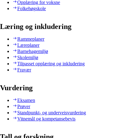
Opplæring for voksne
Folkehøgskole
Læring og inkludering
Rammeplaner
Læreplaner
Barnehagemiljø
Skolemiljø
Tilpasset opplæring og inkludering
Fravær
Vurdering
Eksamen
Prøver
Standpunkt- og underveisvurdering
Vitnemål og kompetansebevis
Tall og forskning