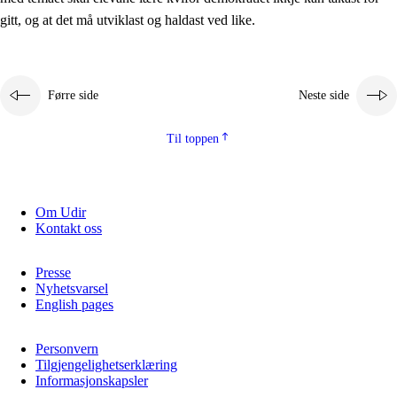
2.5.2
Demokrati og medborgarskap
gitt, og at det må utviklast og haldast ved like.
2.5.3
Berekraftig utvikling
Førre side
Neste side
Til toppen
Om Udir
Kontakt oss
Presse
Nyhetsvarsel
English pages
Personvern
Tilgjengelighetserklæring
Informasjonskapsler