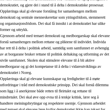
demokratiet, og gjere dei i stand til å delta i demokratiske prosessar.
Opplæringa skal gi elevane forståing for samanhengen mellom
demokrati og sentrale menneskerettar som ytringsfridom, stemmerett
og organisasjonsfridom. Dei skal få innsikt i at demokratiet har ulike
former og uttrykk.
Gjennom arbeid med temaet demokrati og medborgarskap skal elevane
2.
Prinsipp for læring, utvikling og danning
forstå samanhengen mellom rettane og pliktene til individet. Individa
har rett til å delta i politisk arbeid, samtidig som samfunnet er avhengig
2.1
Sosial læring og utvikling
av at borgarane bruker rettane til politisk deltaking og utforming av det
2.2
Kompetanse i faga
sivile samfunnet. Skolen skal stimulere elevane til å bli aktive
medborgarar og gi dei kompetanse til å delta i vidareutviklinga av
2.3
Grunnleggjande ferdigheiter
demokratiet i Noreg.
2.4
Å lære å lære
Opplæringa skal gi elevane kunnskapar og ferdigheiter til å møte
utfordringar i tråd med demokratiske prinsipp. Dei skal forstå dilemma
Tverrfaglege tema
som ligg i å anerkjenne både retten til fleirtalet og rettane til
2.5
Tverrfaglege tema
mindretalet. Dei skal øve opp evna til å tenkje kritisk, lære seg å
handtere meiningsbrytingar og respektere usemje. Gjennom arbeidet
2.5.1
Folkehelse og livsmeistring
med temaet skal elevane lære kvifor demokratiet ikkje kan takast for