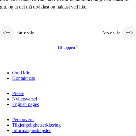
2.5.2
Demokrati og medborgarskap
gitt, og at det må utviklast og haldast ved like.
2.5.3
Berekraftig utvikling
Førre side
Neste side
Til toppen
Om Udir
Kontakt oss
Presse
Nyhetsvarsel
English pages
Personvern
Tilgjengelighetserklæring
Informasjonskapsler