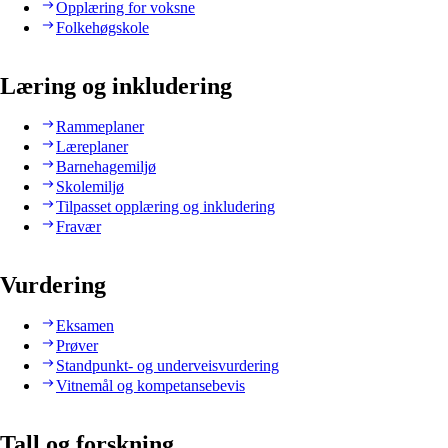
Opplæring for voksne
Folkehøgskole
Læring og inkludering
Rammeplaner
Læreplaner
Barnehagemiljø
Skolemiljø
Tilpasset opplæring og inkludering
Fravær
Vurdering
Eksamen
Prøver
Standpunkt- og underveisvurdering
Vitnemål og kompetansebevis
Tall og forskning