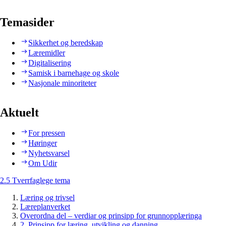
Temasider
Sikkerhet og beredskap
Læremidler
Digitalisering
Samisk i barnehage og skole
Nasjonale minoriteter
Aktuelt
For pressen
Høringer
Nyhetsvarsel
Om Udir
2.5 Tverrfaglege tema
Læring og trivsel
Læreplanverket
Overordna del – verdiar og prinsipp for grunnopplæringa
2. Prinsipp for læring, utvikling og danning