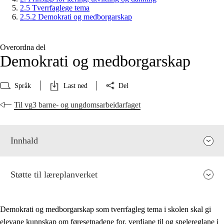
2.5 Tverrfaglege tema
2.5.2 Demokrati og medborgarskap
Overordna del
Demokrati og medborgarskap
Språk
Last ned
Del
Til vg3 barne- og ungdomsarbeidarfaget
Innhald
Støtte til læreplanverket
Demokrati og medborgarskap som tverrfagleg tema i skolen skal gi
elevane kunnskap om føresetnadene for, verdiane til og spelereglane i