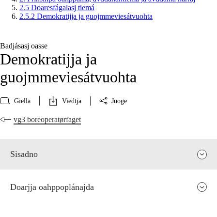
2.5 Doaresfágalasj tiemá
2.5.2 Demokratijja ja guojmmeviesátvuohta
Badjásasj oasse
Demokratijja ja
guojmmeviesátvuohta
Giella
Viedtja
Juoge
vg3 boreoperatørfaget
Sisadno
Doarjja oahppoplánajda