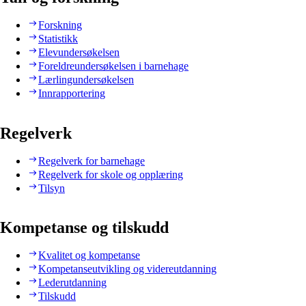
Forskning
Statistikk
Elevundersøkelsen
Foreldreundersøkelsen i barnehage
Lærlingundersøkelsen
Innrapportering
Regelverk
Regelverk for barnehage
Regelverk for skole og opplæring
Tilsyn
Kompetanse og tilskudd
Kvalitet og kompetanse
Kompetanseutvikling og videreutdanning
Lederutdanning
Tilskudd