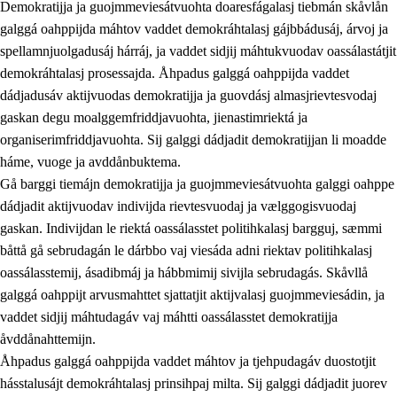
Demokratijja ja guojmmeviesátvuohta doaresfágalasj tiebmán skåvlån
galggá oahppijda máhtov vaddet demokráhtalasj gájbbádusáj, árvoj ja
spellamnjuolgadusáj hárráj, ja vaddet sidjij máhtukvuodav oassálastátjit
demokráhtalasj prosessajda. Åhpadus galggá oahppijda vaddet
dádjadusáv aktijvuodas demokratijja ja guovdásj almasjrievtesvodaj
gaskan degu moalggemfriddjavuohta, jienastimriektá ja
organiserimfriddjavuohta. Sij galggi dádjadit demokratijjan li moadde
háme, vuoge ja avddånbuktema.
2.
Prinsihpa oahppama, åvddånahttema ja ávddama hárráj
Gå barggi tiemájn demokratijja ja guojmmeviesátvuohta galggi oahppe
dádjadit aktijvuodav indivijda rievtesvuodaj ja vælggogisvuodaj
2.1
Sosiála oahppam ja åvddånibme
gaskan. Indivijdan le riektá oassálasstet politihkalasj bargguj, sæmmi
2.2
Máhtudahka fágáj hárráj
båttå gå sebrudagán le dárbbo vaj viesáda adni riektav politihkalasj
oassálasstemij, ásadibmáj ja hábbmimij sivijla sebrudagás. Skåvllå
2.3
Vuodulasj tjehpudagá
galggá oahppijt arvusmahttet sjattatjit aktijvalasj guojmmeviesádin, ja
2.4
Oahppat oahppat
vaddet sidjij máhtudagáv vaj máhtti oassálasstet demokratijja
åvddånahttemijn.
Doaresfágalasj tiemá
Åhpadus galggá oahppijda vaddet máhtov ja tjehpudagáv duostotjit
2.5
Doaresfágalasj tiemá
hásstalusájt demokráhtalasj prinsihpaj milta. Sij galggi dádjadit juorev