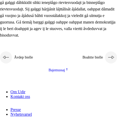
gå galggi dåhkkidit sihki ieneplågo rievtesvuodajt ja binneplågo
2.5.1
Álmmukvarresvuohta ja iellemrijbadibme
rievtesvuodajt. Sij galggi hárjjánit lájttálisát ájádallat, oahppat dåmadit
2.5.2
Demokratijja ja guojmmeviesátvuohta
gå vuojno ja ájádusá båhti vuosstálakkoj ja vieledit gå ulmutja e
guorrasa. Gå tiemáj barggi galggi oahppe oahppat manen demokratijja
2.5.3
Guoddelis åvddånibme
ij le beri doahppit ja agev ij le stuoves, valla viertti åvdeduvvat ja
bisoduvvat.
Åvdep bielle
Boahtte bielle
Bajemussaj
Om Udir
Kontakt oss
Presse
Nyhetsvarsel