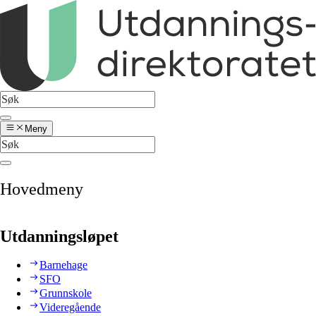
Meny
Hovedmeny
Utdanningsløpet
Barnehage
SFO
Grunnskole
Videregående