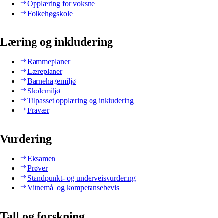
Opplæring for voksne
Folkehøgskole
Læring og inkludering
Rammeplaner
Læreplaner
Barnehagemiljø
Skolemiljø
Tilpasset opplæring og inkludering
Fravær
Vurdering
Eksamen
Prøver
Standpunkt- og underveisvurdering
Vitnemål og kompetansebevis
Tall og forskning