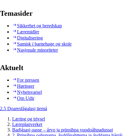
Temasider
Sikkerhet og beredskap
Læremidler
Digitalisering
Samisk i barnehage og skole
Nasjonale minoriteter
Aktuelt
For pressen
Høringer
Nyhetsvarsel
Om Udir
2.5 Doaresfágalasj tiemá
Læring og trivsel
Læreplanverket
Badjásasj oasse – árvo ja prinsihpa vuodoåhpadussaj
2. Prinsihpa oahppama, åvddånahttema ja ávddama hárráj