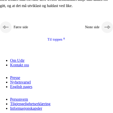
2.5.2
Demokrati og medborgarskap
gitt, og at det må utviklast og haldast ved like.
2.5.3
Berekraftig utvikling
Førre side
Neste side
Til toppen
Om Udir
Kontakt oss
Presse
Nyhetsvarsel
English pages
Personvern
Tilgjengelighetserklæring
Informasjonskapsler