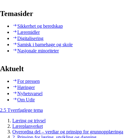
Temasider
Sikkerhet og beredskap
Læremidler
Digitalisering
Samisk i barnehage og skole
Nasjonale minoriteter
Aktuelt
For pressen
Høringer
Nyhetsvarsel
Om Udir
2.5 Tverrfaglege tema
Læring og trivsel
Læreplanverket
Overordna del – verdiar og prinsipp for grunnopplæringa
2. Prinsipp for læring, utvikling og danning