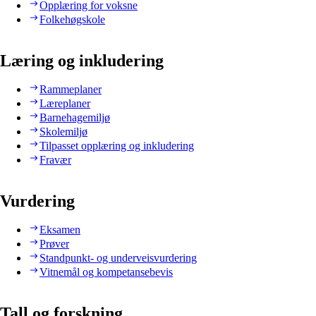
Opplæring for voksne
Folkehøgskole
Læring og inkludering
Rammeplaner
Læreplaner
Barnehagemiljø
Skolemiljø
Tilpasset opplæring og inkludering
Fravær
Vurdering
Eksamen
Prøver
Standpunkt- og underveisvurdering
Vitnemål og kompetansebevis
Tall og forskning