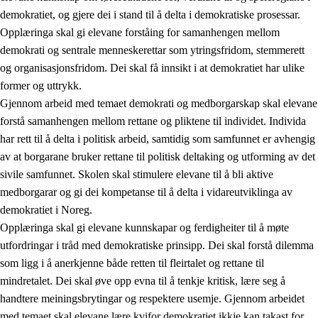
demokratiet, og gjere dei i stand til å delta i demokratiske prosessar.
Opplæringa skal gi elevane forståing for samanhengen mellom
demokrati og sentrale menneskerettar som ytringsfridom, stemmerett
og organisasjonsfridom. Dei skal få innsikt i at demokratiet har ulike
former og uttrykk.
Gjennom arbeid med temaet demokrati og medborgarskap skal elevane
2.
Prinsipp for læring, utvikling og danning
forstå samanhengen mellom rettane og pliktene til individet. Individa
har rett til å delta i politisk arbeid, samtidig som samfunnet er avhengig
2.1
Sosial læring og utvikling
av at borgarane bruker rettane til politisk deltaking og utforming av det
2.2
Kompetanse i faga
sivile samfunnet. Skolen skal stimulere elevane til å bli aktive
medborgarar og gi dei kompetanse til å delta i vidareutviklinga av
2.3
Grunnleggjande ferdigheiter
demokratiet i Noreg.
2.4
Å lære å lære
Opplæringa skal gi elevane kunnskapar og ferdigheiter til å møte
utfordringar i tråd med demokratiske prinsipp. Dei skal forstå dilemma
Tverrfaglege tema
som ligg i å anerkjenne både retten til fleirtalet og rettane til
2.5
Tverrfaglege tema
mindretalet. Dei skal øve opp evna til å tenkje kritisk, lære seg å
handtere meiningsbrytingar og respektere usemje. Gjennom arbeidet
2.5.1
Folkehelse og livsmeistring
med temaet skal elevane lære kvifor demokratiet ikkje kan takast for