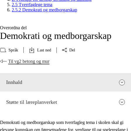
2.5 Tverrfaglege tema
2.5.2 Demokrati og medborgarskap
Overordna del
Demokrati og medborgarskap
Språk
Last ned
Del
Til vg2 betong og mur
Innhald
Støtte til læreplanverket
Demokrati og medborgarskap som tverrfagleg tema i skolen skal gi
elevane kunnskap om føresetnadene for, verdiane til og spelereglane i