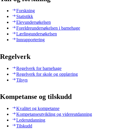
Forskning
Statistikk
Elevundersøkelsen
Foreldreundersøkelsen i barnehage
Lærlingundersøkelsen
Innrapportering
Regelverk
Regelverk for barnehage
Regelverk for skole og opplæring
Tilsyn
Kompetanse og tilskudd
Kvalitet og kompetanse
Kompetanseutvikling og videreutdanning
Lederutdanning
Tilskudd