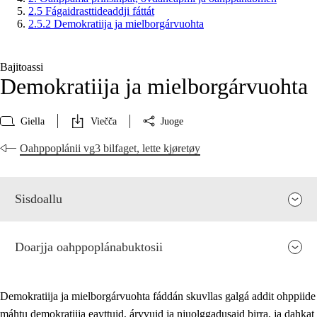
2.5 Fágaidrasttideaddji fáttát
2.5.2 Demokratiija ja mielborgárvuohta
Bajitoassi
Demokratiija ja mielborgárvuohta
Giella
Viečča
Juoge
Oahppoplánii vg3 bilfaget, lette kjøretøy
Sisdoallu
Doarjja oahppoplánabuktosii
Demokratiija ja mielborgárvuohta fáddán skuvllas galgá addit ohppiide
máhtu demokratiija eavttuid, árvvuid ja njuolggadusaid birra, ja dahkat