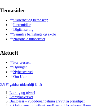
Temasider
Sikkerhet og beredskap
Læremidler
Digitalisering
Samisk i barnehage og skole
Nasjonale minoriteter
Aktuelt
For pressen
Høringer
Nyhetsvarsel
Om Udir
2.5 Fágaidrasttideaddji fáttát
Læring og trivsel
Læreplanverket
Bajitoassi – vuođđooahpahusa árvvut ja prinsihpat
2. Oahppama prinsihpat, ovdáneapmi ja oahppahábmen