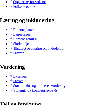
Opplæring for voksne
Folkehøgskole
Læring og inkludering
Rammeplaner
Læreplaner
Barnehagemiljø
Skolemiljø
Tilpasset opplæring og inkludering
Fravær
Vurdering
Eksamen
Prøver
Standpunkt- og underveisvurdering
Vitnemål og kompetansebevis
Tall og forskning