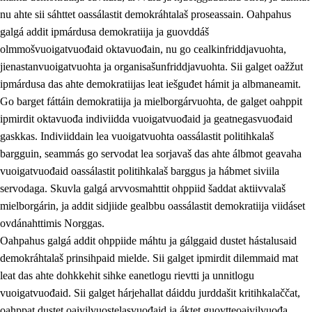
nu ahte sii sáhttet oassálastit demokráhtalaš proseassain. Oahpahus
galgá addit ipmárdusa demokratiija ja guovddáš
olmmošvuoigatvuođaid oktavuođain, nu go cealkinfriddjavuohta,
jienastanvuoigatvuohta ja organisašunfriddjavuohta. Sii galget oažžut
ipmárdusa das ahte demokratiijas leat iešguđet hámit ja albmaneamit.
Go barget fáttáin demokratiija ja mielborgárvuohta, de galget oahppit
2.
Oahppama prinsihpat, ovdáneapmi ja oahppahábmen
ipmirdit oktavuođa indiviidda vuoigatvuođaid ja geatnegasvuođaid
gaskkas. Indiviiddain lea vuoigatvuohta oassálastit politihkalaš
2.1
Sosiála oahppan ja ovdáneapmi
bargguin, seammás go servodat lea sorjavaš das ahte álbmot geavaha
2.2
Gealbu fágain
vuoigatvuođaid oassálastit politihkalaš barggus ja hábmet siviila
servodaga. Skuvla galgá arvvosmahttit ohppiid šaddat aktiivvalaš
2.3
Vuođđogálggat
mielborgárin, ja addit sidjiide gealbbu oassálastit demokratiija viidáset
2.4
Oahppat oahppat
ovdánahttimis Norggas.
Oahpahus galgá addit ohppiide máhtu ja gálggaid dustet hástalusaid
Fágaidrasttideaddji fáttát
demokráhtalaš prinsihpaid mielde. Sii galget ipmirdit dilemmaid mat
2.5
Fágaidrasttideaddji fáttát
leat das ahte dohkkehit sihke eanetlogu rievtti ja unnitlogu
vuoigatvuođaid. Sii galget hárjehallat dáiddu jurddašit kritihkalaččat,
2.5.1
Álbmotdearvvašvuohta ja eallimis birget
oahppat dustet oaivilvuostelasvuođaid ja áktet guovtteoaivilvuođa.