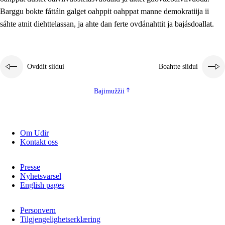
2.5.2
Demokratiija ja mielborgárvuohta
Barggu bokte fáttáin galget oahppit oahppat manne demokratiija ii
sáhte atnit diehttelassan, ja ahte dan ferte ovdánahttit ja bajásdoallat.
2.5.3
Guoddevaš ovdáneapmi
Ovddit siidui
Boahtte siidui
Bajimužžii
Om Udir
Kontakt oss
Presse
Nyhetsvarsel
English pages
Personvern
Tilgjengelighetserklæring