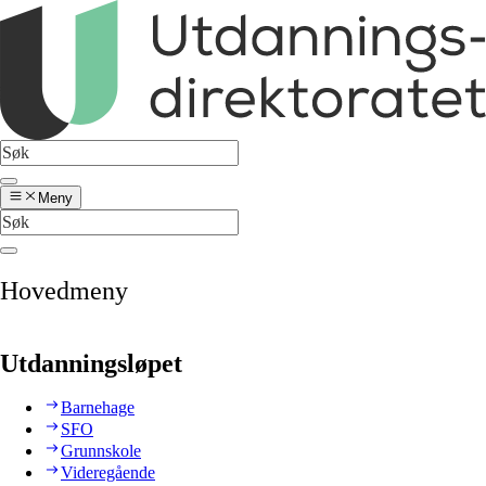
Meny
Hovedmeny
Utdanningsløpet
Barnehage
SFO
Grunnskole
Videregående