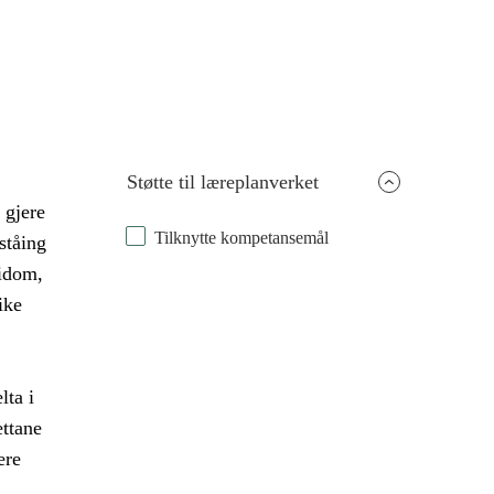
Støtte til læreplanverket
 gjere
Tilknytte kompetansemål
ståing
idom,
ike
lta i
ettane
ere