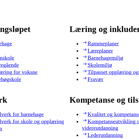
ngsløpet
Læring og inklude
ehage
Rammeplaner
Læreplaner
nskole
Barnehagemiljø
regående
Skolemiljø
æring for voksne
Tilpasset opplæring og
ehøgskole
Fravær
rk
Kompetanse og til
lverk for barnehage
Kvalitet og kompetans
lverk for skole og opplæring
Kompetanseutvikling 
videreutdanning
n
Lederutdanning