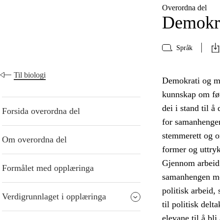
Overordna del
Demokra
Språk
Til biologi
Demokrati og me
kunnskap om føre
dei i stand til 
Forsida overordna del
for samanhengen
stemmerett og or
Om overordna del
former og uttry
Gjennom arbeid 
Formålet med opplæringa
samanhengen mell
politisk arbeid,
Verdigrunnlaget i opplæringa
til politisk del
elevane til å bl