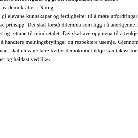
a av demokratiet i Noreg.
gi elevane kunnskapar og ferdigheiter til å møte utfordringar 
e prinsipp. Dei skal forstå dilemma som ligg i å anerkjenne 
alet og rettane til mindretalet. Dei skal øve opp evna til å tenkje
eg å handtere meiningsbrytingar og respektere usemje. Gjenno
aet skal elevane lære kvifor demokratiet ikkje kan takast for 
ast og haldast ved like.