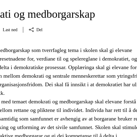
ti og medborgarskap
Last ned
Del
dborgarskap som tverrfagleg tema i skolen skal gi elevane
setnadene for, verdiane til og spelereglane i demokratiet, og
å delta i demokratiske prosessar. Opplæringa skal gi elevane for
 mellom demokrati og sentrale menneskerettar som ytringsfr
ganisasjonsfridom. Dei skal få innsikt i at demokratiet har ul
kk.
med temaet demokrati og medborgarskap skal elevane forstå
om rettane og pliktene til individet. Individa har rett til å de
 samtidig som samfunnet er avhengig av at borgarane bruker r
taking og utforming av det sivile samfunnet. Skolen skal stimul
i aktive medborgarar og gi dei kompetanse til å delta i