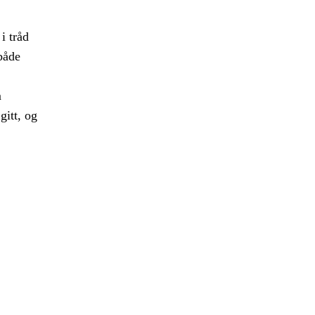
i tråd
både
m
gitt, og