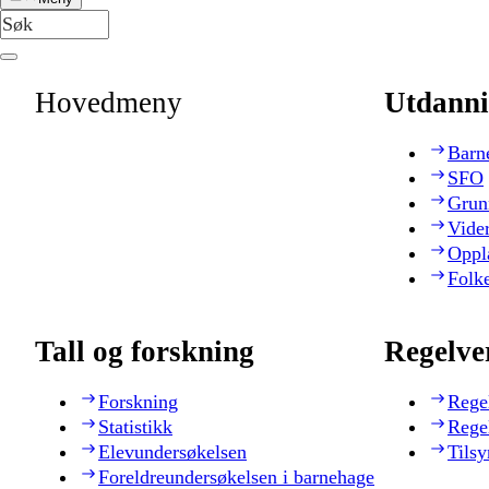
Hovedmeny
Utdanni
Barn
SFO
Grun
Vide
Oppl
Folk
Tall og forskning
Regelve
Forskning
Rege
Statistikk
Rege
Elevundersøkelsen
Tilsy
Foreldreundersøkelsen i barnehage