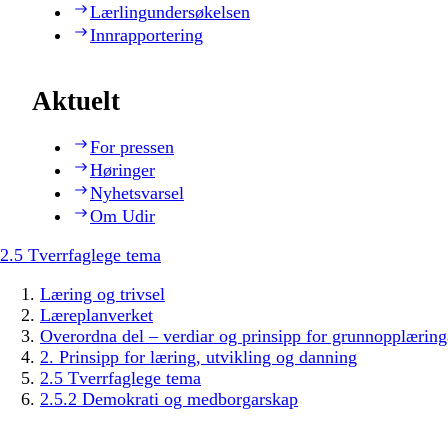
Lærlingundersøkelsen
Innrapportering
Aktuelt
For pressen
Høringer
Nyhetsvarsel
Om Udir
2.5 Tverrfaglege tema
Læring og trivsel
Læreplanverket
Overordna del – verdiar og prinsipp for grunnopplæring
2. Prinsipp for læring, utvikling og danning
2.5 Tverrfaglege tema
2.5.2 Demokrati og medborgarskap