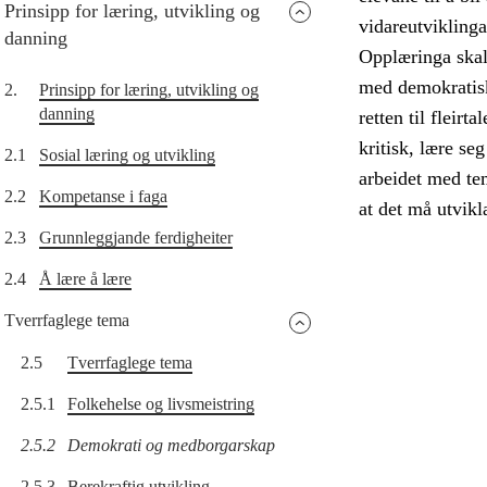
Prinsipp for læring, utvikling og
vidareutvikling
danning
Opplæringa skal 
med demokratisk
2.
Prinsipp for læring, utvikling og
danning
retten til fleirt
kritisk, lære s
2.1
Sosial læring og utvikling
arbeidet med tem
2.2
Kompetanse i faga
at det må utvikl
2.3
Grunnleggjande ferdigheiter
2.4
Å lære å lære
Tverrfaglege tema
2.5
Tverrfaglege tema
2.5.1
Folkehelse og livsmeistring
2.5.2
Demokrati og medborgarskap
2.5.3
Berekraftig utvikling