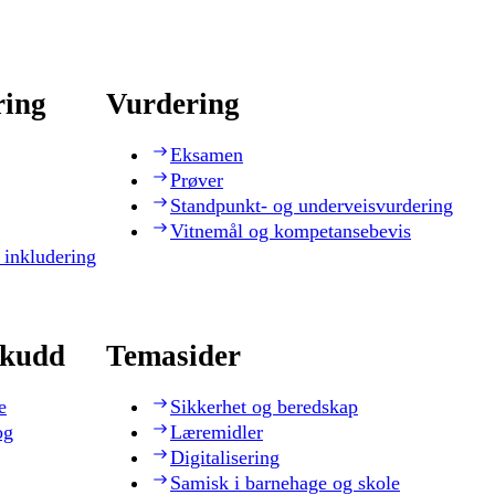
ring
Vurdering
Eksamen
Prøver
Standpunkt- og underveisvurdering
Vitnemål og kompetansebevis
 inkludering
skudd
Temasider
e
Sikkerhet og beredskap
og
Læremidler
Digitalisering
Samisk i barnehage og skole