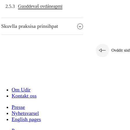
2.5.3
Guoddevaš ovdáneapmi
Skuvlla praksisa prinsihpat
Ovddit siid
Om Udir
Kontakt oss
Presse
Nyhetsvarsel
English pages