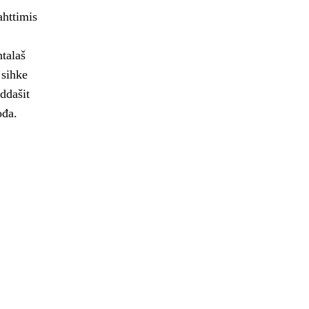
ahttimis
talaš
 sihke
rddašit
ođa.