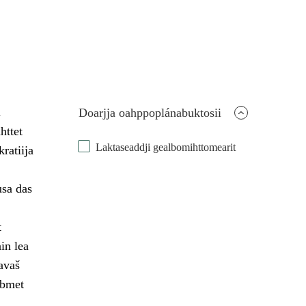
u
Doarjja oahppoplánabuktosii
httet
Laktaseaddji gealbomihttomearit
ratiija
usa das
t
in lea
avaš
ábmet