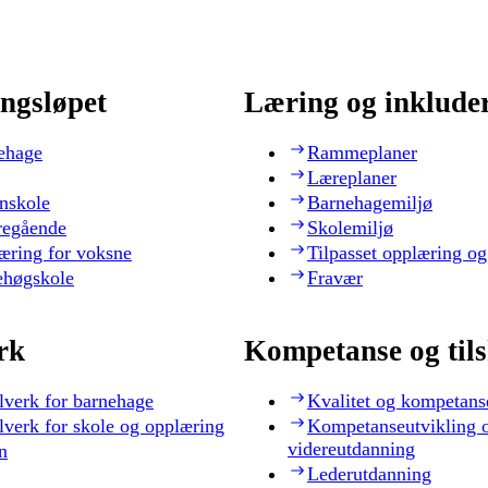
ngsløpet
Læring og inklude
ehage
Rammeplaner
Læreplaner
nskole
Barnehagemiljø
regående
Skolemiljø
æring for voksne
Tilpasset opplæring og
ehøgskole
Fravær
rk
Kompetanse og til
lverk for barnehage
Kvalitet og kompetans
lverk for skole og opplæring
Kompetanseutvikling 
videreutdanning
n
Lederutdanning