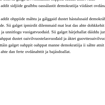
 addit sidjiide gealbbu oassálastit demokratiija viidáset ovdán
addit ohppiide máhtu ja gálggaid dustet hástalusaid demokráh
de. Sii galget ipmirdit dilemmaid mat leat das ahte dohkkehit
i ja unnitlogu vuoigatvuođaid. Sii galget hárjehallat dáiddu ju
oahppat dustet oaivilvuostelasvuođaid ja áktet guovtteoaivilvu
táin galget oahppit oahppat manne demokratiija ii sáhte atnit
 ahte dan ferte ovdánahttit ja bajásdoallat.