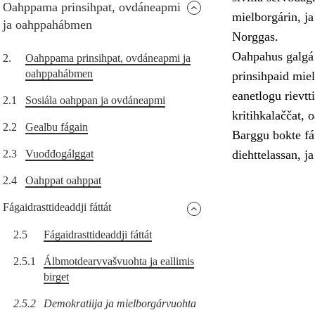
Oahppama prinsihpat, ovdáneapmi
mielborgárin, ja
ja oahppahábmen
Norggas.
Oahpahus galgá 
2.
Oahppama prinsihpat, ovdáneapmi ja
oahppahábmen
prinsihpaid miel
eanetlogu rievtt
2.1
Sosiála oahppan ja ovdáneapmi
kritihkalaččat, 
2.2
Gealbu fágain
Barggu bokte fát
2.3
Vuođđogálggat
diehttelassan, ja
2.4
Oahppat oahppat
Fágaidrasttideaddji fáttát
2.5
Fágaidrasttideaddji fáttát
2.5.1
Álbmotdearvvašvuohta ja eallimis
birget
2.5.2
Demokratiija ja mielborgárvuohta