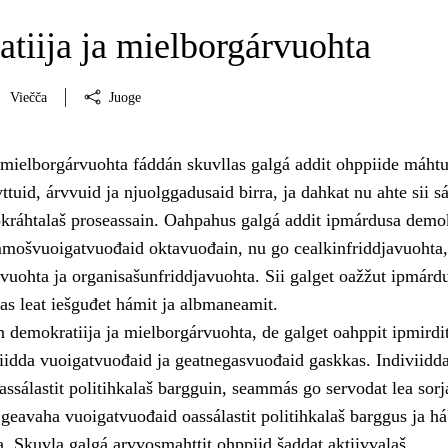
tiija ja mielborgárvuohta
Viečča
Juoge
 mielborgárvuohta fáddán skuvllas galgá addit ohppiide máht
ttuid, árvvuid ja njuolggadusaid birra, ja dahkat nu ahte sii sá
okráhtalaš proseassain. Oahpahus galgá addit ipmárdusa demok
mošvuoigatvuođaid oktavuođain, nu go cealkinfriddjavuohta,
vuohta ja organisašunfriddjavuohta. Sii galget oažžut ipmárd
as leat iešguđet hámit ja albmaneamit.
n demokratiija ja mielborgárvuohta, de galget oahppit ipmirdi
iidda vuoigatvuođaid ja geatnegasvuođaid gaskkas. Indiviidda
ssálastit politihkalaš bargguin, seammás go servodat lea sorj
 geavaha vuoigatvuođaid oassálastit politihkalaš barggus ja h
a. Skuvla galgá arvvosmahttit ohppiid šaddat aktiivvalaš