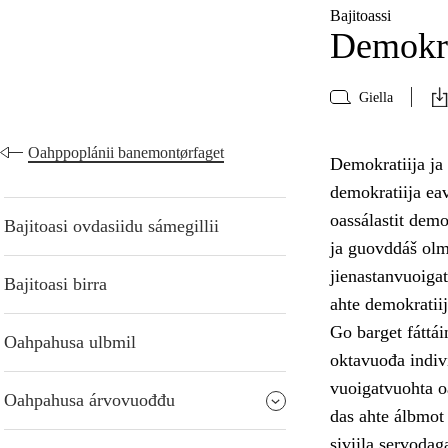
Bajitoassi
Demokra
Giella
Oahppoplánii banemontørfaget
Demokratiija ja
demokratiija eav
oassálastit dem
Bajitoasi ovdasiidu sámegillii
ja guovddáš olm
jienastanvuoigat
Bajitoasi birra
ahte demokratiij
Go barget fáttái
Oahpahusa ulbmil
oktavuođa indiv
vuoigatvuohta oa
Oahpahusa árvovuođđu
das ahte álbmot
siviila servodag