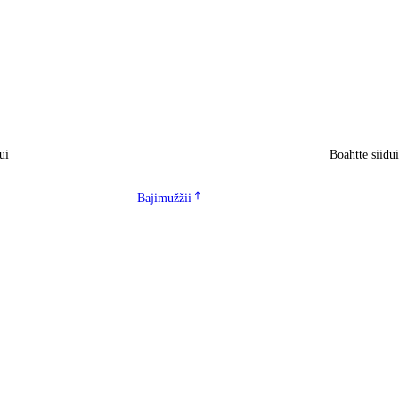
ui
Boahtte siidu
Bajimužžii