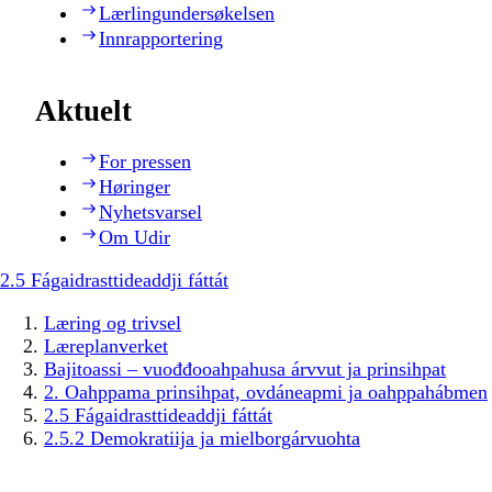
Lærlingundersøkelsen
Innrapportering
Aktuelt
For pressen
Høringer
Nyhetsvarsel
Om Udir
2.5 Fágaidrasttideaddji fáttát
Læring og trivsel
Læreplanverket
Bajitoassi – vuođđooahpahusa árvvut ja prinsihpat
2. Oahppama prinsihpat, ovdáneapmi ja oahppahábmen
2.5 Fágaidrasttideaddji fáttát
2.5.2 Demokratiija ja mielborgárvuohta