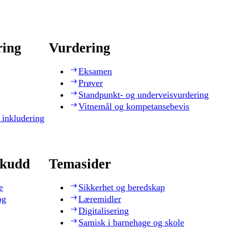
ring
Vurdering
Eksamen
Prøver
Standpunkt- og underveisvurdering
Vitnemål og kompetansebevis
 inkludering
skudd
Temasider
e
Sikkerhet og beredskap
og
Læremidler
Digitalisering
Samisk i barnehage og skole