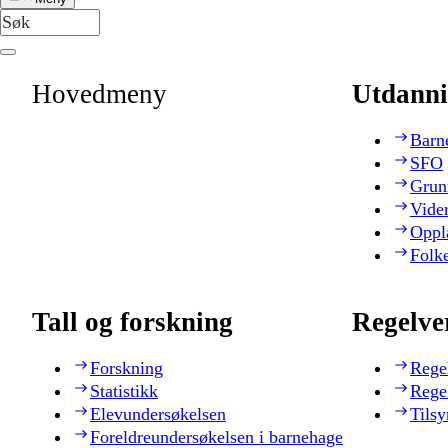
Hovedmeny
Utdanni
Barn
SFO
Grun
Vide
Oppl
Folk
Tall og forskning
Regelve
Forskning
Rege
Statistikk
Rege
Elevundersøkelsen
Tilsy
Foreldreundersøkelsen i barnehage