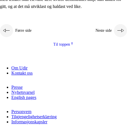
2.5.2
Demokrati og medborgarskap
gitt, og at det må utviklast og haldast ved like.
2.5.3
Berekraftig utvikling
Førre side
Neste side
Til toppen
Om Udir
Kontakt oss
Presse
Nyhetsvarsel
English pages
Personvern
Tilgjengelighetserklæring
Informasjonskapsler