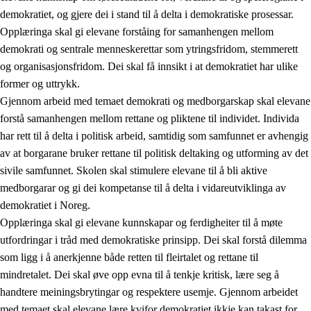
demokratiet, og gjere dei i stand til å delta i demokratiske prosessar.
Opplæringa skal gi elevane forståing for samanhengen mellom
demokrati og sentrale menneskerettar som ytringsfridom, stemmerett
og organisasjonsfridom. Dei skal få innsikt i at demokratiet har ulike
former og uttrykk.
Gjennom arbeid med temaet demokrati og medborgarskap skal elevane
2.
Prinsipp for læring, utvikling og danning
forstå samanhengen mellom rettane og pliktene til individet. Individa
har rett til å delta i politisk arbeid, samtidig som samfunnet er avhengig
2.1
Sosial læring og utvikling
av at borgarane bruker rettane til politisk deltaking og utforming av det
2.2
Kompetanse i faga
sivile samfunnet. Skolen skal stimulere elevane til å bli aktive
medborgarar og gi dei kompetanse til å delta i vidareutviklinga av
2.3
Grunnleggjande ferdigheiter
demokratiet i Noreg.
2.4
Å lære å lære
Opplæringa skal gi elevane kunnskapar og ferdigheiter til å møte
utfordringar i tråd med demokratiske prinsipp. Dei skal forstå dilemma
Tverrfaglege tema
som ligg i å anerkjenne både retten til fleirtalet og rettane til
2.5
Tverrfaglege tema
mindretalet. Dei skal øve opp evna til å tenkje kritisk, lære seg å
handtere meiningsbrytingar og respektere usemje. Gjennom arbeidet
2.5.1
Folkehelse og livsmeistring
med temaet skal elevane lære kvifor demokratiet ikkje kan takast for