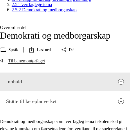
2.5 Tverrfaglege tema
2.5.2 Demokrati og medborgarskap
Overordna del
Demokrati og medborgarskap
Språk
Last ned
Del
Til banemontørfaget
Innhald
Støtte til læreplanverket
Demokrati og medborgarskap som tverrfagleg tema i skolen skal gi
elevane kunnskap om føresetnadene for, verdiane til og spelereglane i