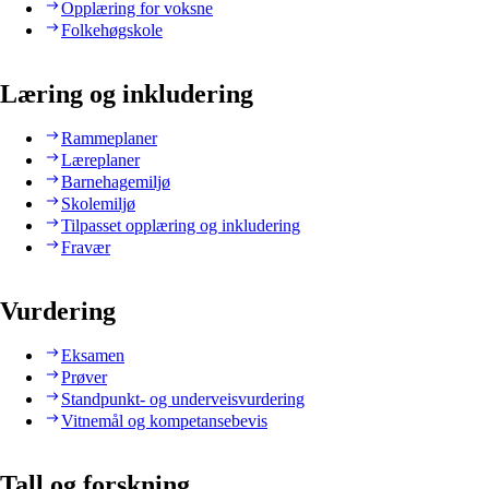
Opplæring for voksne
Folkehøgskole
Læring og inkludering
Rammeplaner
Læreplaner
Barnehagemiljø
Skolemiljø
Tilpasset opplæring og inkludering
Fravær
Vurdering
Eksamen
Prøver
Standpunkt- og underveisvurdering
Vitnemål og kompetansebevis
Tall og forskning