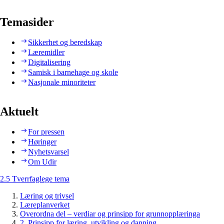
Temasider
Sikkerhet og beredskap
Læremidler
Digitalisering
Samisk i barnehage og skole
Nasjonale minoriteter
Aktuelt
For pressen
Høringer
Nyhetsvarsel
Om Udir
2.5 Tverrfaglege tema
Læring og trivsel
Læreplanverket
Overordna del – verdiar og prinsipp for grunnopplæringa
2. Prinsipp for læring, utvikling og danning