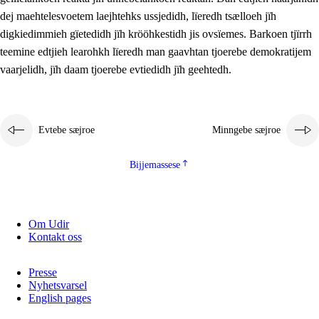
2.5.2
Demokratije jïh meatanårrojevoete
dej maehtelesvoetem laejhtehks ussjedidh, lïeredh tsælloeh jïh
digkiedimmieh gïetedidh jïh krööhkestidh jis ovsïemes. Barkoen tjïrrh
2.5.3
Monnehke evtiedimmie
teemine edtjieh learohkh lïeredh man gaavhtan tjoerebe demokratijem
vaarjelidh, jïh daam tjoerebe evtiedidh jïh geehtedh.
Evtebe sæjroe
Minngebe sæjroe
Bijjemassese
Om Udir
Kontakt oss
Presse
Nyhetsvarsel
English pages