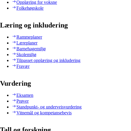
Opplæring for voksne
Folkehøgskole
Læring og inkludering
Rammeplaner
Læreplaner
Barnehagemiljø
Skolemiljø
Tilpasset opplæring og inkludering
Fravær
Vurdering
Eksamen
Prøver
Standpunkt- og underveisvurdering
Vitnemål og kompetansebevis
Tall og forskning