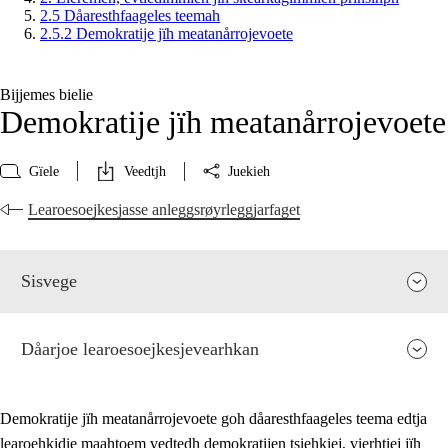
2.5 Dåaresthfaageles teemah
2.5.2 Demokratije jïh meatanårrojevoete
Bijjemes bielie
Demokratije jïh meatanårrojevoete
Gïele
Veedtjh
Juekieh
Learoesoejkesjasse anleggsrøyrleggjarfaget
Sisvege
Dåarjoe learoesoejkesjevearhkan
Demokratije jïh meatanårrojevoete goh dåaresthfaageles teema edtja
learoehkidie maahtoem vedtedh demokratijen tsiehkiej, vierhtiej jïh