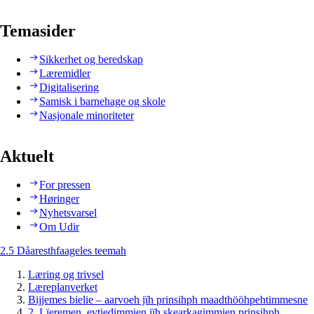
Temasider
Sikkerhet og beredskap
Læremidler
Digitalisering
Samisk i barnehage og skole
Nasjonale minoriteter
Aktuelt
For pressen
Høringer
Nyhetsvarsel
Om Udir
2.5 Dåaresthfaageles teemah
Læring og trivsel
Læreplanverket
Bijjemes bielie – aarvoeh jïh prinsihph maadthööhpehtimmesne
2. Lïeremen, evtiedimmien jïh skearkagimmien prinsihph