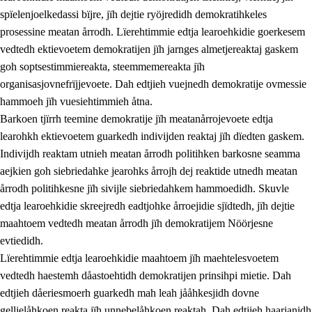
spïelenjoelkedassi bïjre, jïh dejtie ryöjredidh demokratihkeles
prosessine meatan årrodh. Lïerehtimmie edtja learoehkidie goerkesem
vedtedh ektievoetem demokratijen jïh jarnges almetjereaktaj gaskem
goh soptsestimmiereakta, steemmemereakta jïh
organisasjovnefrïjjevoete. Dah edtjieh vuejnedh demokratije ovmessie
hammoeh jïh vuesiehtimmieh åtna.
2.
Lïeremen, evtiedimmien jïh skearkagimmien prinsihph
Barkoen tjïrrh teemine demokratije jïh meatanårrojevoete edtja
learohkh ektievoetem guarkedh indivijden reaktaj jïh dïedten gaskem.
2.1
Sosijaale lïereme jïh evtiedimmie
Indivijdh reaktam utnieh meatan årrodh politihken barkosne seamma
2.2
Maahtoe faagine
aejkien goh siebriedahke jearohks årrojh dej reaktide utnedh meatan
årrodh politihkesne jïh sivijle siebriedahkem hammoedidh. Skuvle
2.3
Vihkeles tjiehpiesvoeth
edtja learoehkidie skreejredh eadtjohke årroejidie sjïdtedh, jïh dejtie
2.4
Lïeredh lïeredh
maahtoem vedtedh meatan årrodh jïh demokratijem Nöörjesne
evtiedidh.
Dåaresthfaageles teemah
Lïerehtimmie edtja learoehkidie maahtoem jïh maehtelesvoetem
2.5
Dåaresthfaageles teemah
vedtedh haestemh dåastoehtidh demokratijen prinsihpi mietie. Dah
edtjieh dåeriesmoerh guarkedh mah leah jååhkesjidh dovne
2.5.1
Almetjehealsoe jïh jieledehaalveme
gellielåhkoen reakta jïh unnebelåhkoen reaktah. Dah edtjieh haarjanidh