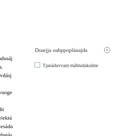
Doarjja oahppoplánajda
adusáj
Tjanáduvvam máhtudakulme
a.
vdásj
 vuoge
it
riektá
iesáda
udagás.