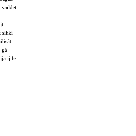
a vaddet
jt
 sihki
álisát
t gå
a ij le