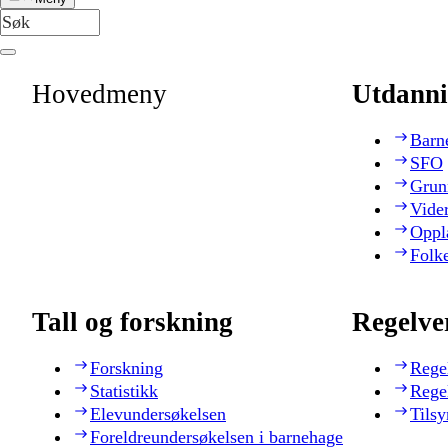
Hovedmeny
Utdanni
Barn
SFO
Grun
Vide
Oppl
Folk
Tall og forskning
Regelve
Forskning
Rege
Statistikk
Rege
Elevundersøkelsen
Tilsy
Foreldreundersøkelsen i barnehage