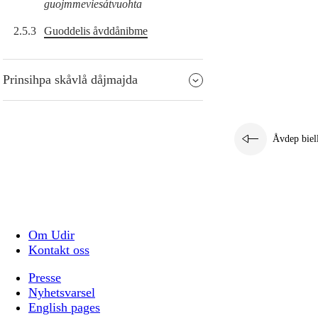
guojmmeviesátvuohta
2.5.3
Guoddelis åvddånibme
Prinsihpa skåvlå dåjmajda
Åvdep biel
Om Udir
Kontakt oss
Presse
Nyhetsvarsel
English pages