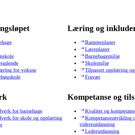
ngsløpet
Læring og inklude
ehage
Rammeplaner
Læreplaner
nskole
Barnehagemiljø
regående
Skolemiljø
æring for voksne
Tilpasset opplæring og
ehøgskole
Fravær
rk
Kompetanse og til
lverk for barnehage
Kvalitet og kompetans
lverk for skole og opplæring
Kompetanseutvikling 
videreutdanning
n
Lederutdanning