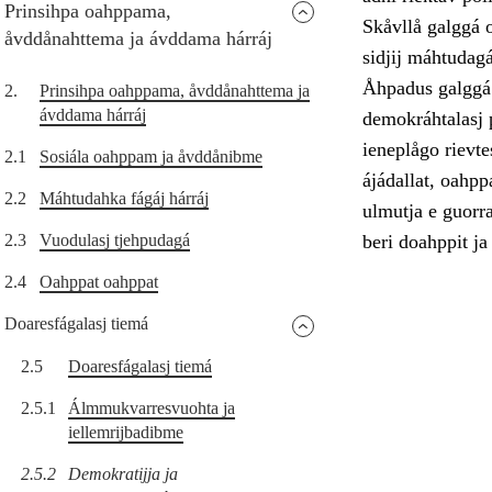
Prinsihpa oahppama,
Skåvllå galggá o
åvddånahttema ja ávddama hárráj
sidjij máhtudagá
Åhpadus galggá 
2.
Prinsihpa oahppama, åvddånahttema ja
ávddama hárráj
demokráhtalasj p
ieneplågo rievtes
2.1
Sosiála oahppam ja åvddånibme
ájádallat, oahpp
2.2
Máhtudahka fágáj hárráj
ulmutja e guorr
2.3
Vuodulasj tjehpudagá
beri doahppit ja
2.4
Oahppat oahppat
Doaresfágalasj tiemá
2.5
Doaresfágalasj tiemá
2.5.1
Álmmukvarresvuohta ja
iellemrijbadibme
2.5.2
Demokratijja ja