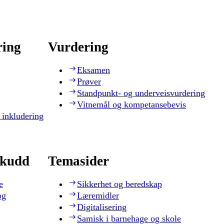
ring
Vurdering
Eksamen
Prøver
Standpunkt- og underveisvurdering
Vitnemål og kompetansebevis
 inkludering
skudd
Temasider
e
Sikkerhet og beredskap
og
Læremidler
Digitalisering
Samisk i barnehage og skole