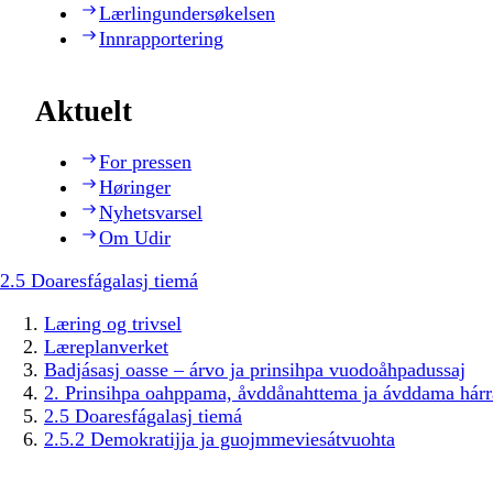
Lærlingundersøkelsen
Innrapportering
Aktuelt
For pressen
Høringer
Nyhetsvarsel
Om Udir
2.5 Doaresfágalasj tiemá
Læring og trivsel
Læreplanverket
Badjásasj oasse – árvo ja prinsihpa vuodoåhpadussaj
2. Prinsihpa oahppama, åvddånahttema ja ávddama hárr
2.5 Doaresfágalasj tiemá
2.5.2 Demokratijja ja guojmmeviesátvuohta