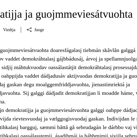
tijja ja guojmmeviesátvuohta
Viedtja
Juoge
 guojmmeviesátvuohta doaresfágalasj tiebmán skåvlån galggá
v vaddet demokráhtalasj gájbbádusáj, árvoj ja spellamnjuolg
t sidjij máhtukvuodav oassálastátjit demokráhtalasj prosessajd
oahppijda vaddet dádjadusáv aktijvuodas demokratijja ja guo
daj gaskan degu moalggemfriddjavuohta, jienastimriektá ja
djavuohta. Sij galggi dádjadit demokratijjan li moadde háme,
ma.
jn demokratijja ja guojmmeviesátvuohta galggi oahppe dádjad
vijda rievtesvuodaj ja vælggogisvuodaj gaskan. Indivijdan le 
itihkalasj bargguj, sæmmi båttå gå sebrudagán le dárbbo vaj v
itihkalasj oassálasstemij, ásadibmáj ja hábbmimij sivijla sebr