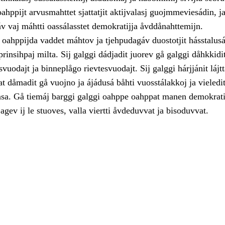
ahppijt arvusmahttet sjattatjit aktijvalasj guojmmeviesádin, j
v vaj máhtti oassálasstet demokratijja åvddånahttemijn.
oahppijda vaddet máhtov ja tjehpudagáv duostotjit hásstalusá
rinsihpaj milta. Sij galggi dádjadit juorev gå galggi dåhkkidit
vuodajt ja binneplågo rievtesvuodajt. Sij galggi hárjjánit lájtt
at dåmadit gå vuojno ja ájádusá båhti vuosstálakkoj ja vieledi
asa. Gå tiemáj barggi galggi oahppe oahppat manen demokratijj
 agev ij le stuoves, valla viertti åvdeduvvat ja bisoduvvat.