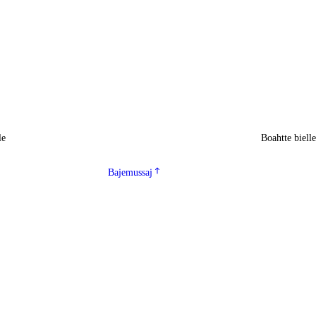
le
Boahtte biell
Bajemussaj