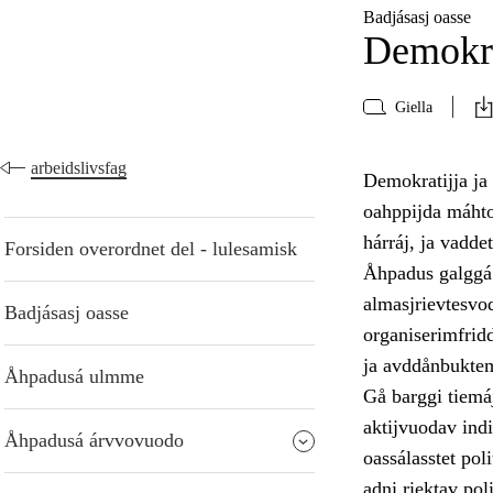
Badjásasj oasse
Demokra
Giella
arbeidslivsfag
Demokratijja ja
oahppijda máhto
hárráj, ja vadde
Forsiden overordnet del - lulesamisk
Åhpadus galggá 
almasjrievtesvo
Badjásasj oasse
organiserimfrid
ja avddånbukte
Åhpadusá ulmme
Gå barggi tiemá
aktijvuodav indi
Åhpadusá árvvovuodo
oassálasstet pol
adni riektav pol