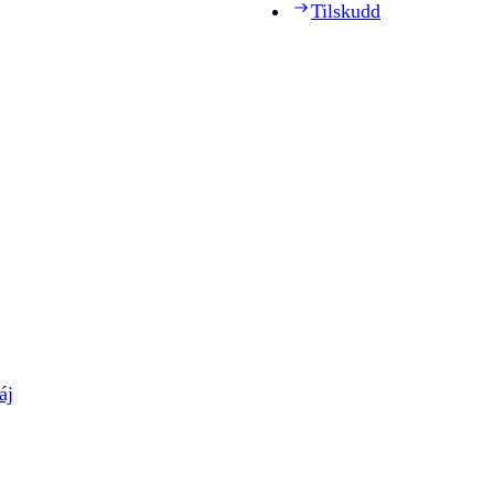
Tilskudd
áj