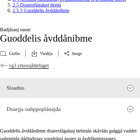
2.5 Doaresfágalasj tiemá
2.5.3 Guoddelis åvddånibme
Badjásasj oasse
Guoddelis åvddånibme
Giella
Viedtja
Juoge
vg3 yrkessjåførfaget
Sisadno
Doarjja oahppoplánajda
Guoddelis åvddånibme doaresfágalasj tiebmán skåvlån galggá vaddet
oahppijda dádjadusav vuodulasj juores ja åvddånimvuoges