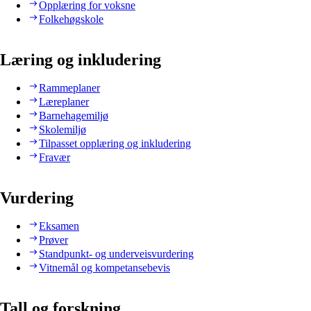
Opplæring for voksne
Folkehøgskole
Læring og inkludering
Rammeplaner
Læreplaner
Barnehagemiljø
Skolemiljø
Tilpasset opplæring og inkludering
Fravær
Vurdering
Eksamen
Prøver
Standpunkt- og underveisvurdering
Vitnemål og kompetansebevis
Tall og forskning