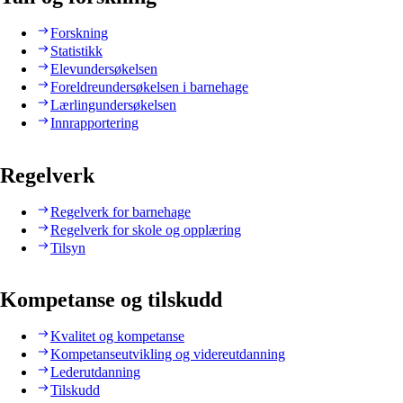
Forskning
Statistikk
Elevundersøkelsen
Foreldreundersøkelsen i barnehage
Lærlingundersøkelsen
Innrapportering
Regelverk
Regelverk for barnehage
Regelverk for skole og opplæring
Tilsyn
Kompetanse og tilskudd
Kvalitet og kompetanse
Kompetanseutvikling og videreutdanning
Lederutdanning
Tilskudd