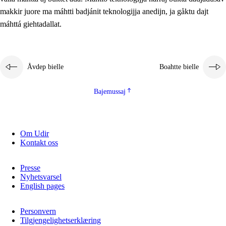
2.5.2
Demokratijja ja guojmmeviesátvuohta
makkir juore ma máhtti badjánit teknologijja anedijn, ja gåktu dajt
máhttá giehtadallat.
2.5.3
Guoddelis åvddånibme
Åvdep bielle
Boahtte bielle
Bajemussaj
Om Udir
Kontakt oss
Presse
Nyhetsvarsel
English pages
Personvern
Tilgjengelighetserklæring