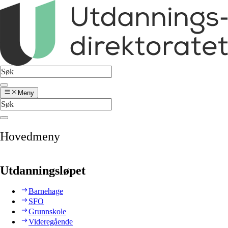
Meny
Hovedmeny
Utdanningsløpet
Barnehage
SFO
Grunnskole
Videregående