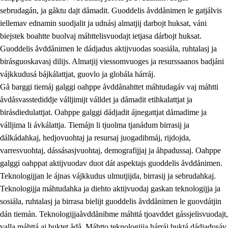
sebrudagán, ja gåktu dajt dåmadit. Guoddelis åvddånimen le gatjálvis
iellemav ednamin suodjalit ja udnásj almatjij darbojt huksat, váni
biejstek boahtte buolvaj máhttelisvuodajt ietjasa dárbojt huksat.
Guoddelis åvddånimen le dádjadus aktijvuodas soasiála, ruhtalasj ja
birásguoskavasj dilijs. Almatjij viessomvuoges ja resurssaanos badjáni
vájkkudusá bájkálattjat, guovlo ja globála hárráj.
2.
Prinsihpa oahppama, åvddånahttema ja ávddama hárráj
Gå barggi tiemáj galggi oahppe åvddånahttet máhtudagáv vaj máhtti
åvdåsvasstediddje válljimijt válldet ja dåmadit etihkalattjat ja
2.1
Sosiála oahppam ja åvddånibme
birásdiedulattjat. Oahppe galggi dádjadit ájnegattjat dåmadime ja
2.2
Máhtudahka fágáj hárráj
válljima li ávkálattja. Tiemájn li tjuolma tjanádum birrasij ja
dálkádahkaj, hedjovuohtaj ja resursaj juogadibmáj, rijdojda,
2.3
Vuodulasj tjehpudagá
varresvuohtaj, dássásasjvuohtaj, demografijjaj ja åhpadussaj. Oahppe
2.4
Oahppat oahppat
galggi oahppat aktijvuodav duot dát aspektajs guoddelis åvddånimen.
Teknologijjan le ájnas vájkkudus ulmutjijda, birrasij ja sebrudahkaj.
Doaresfágalasj tiemá
Teknologijja máhtudahka ja diehto aktijvuodaj gaskan teknologijja ja
2.5
Doaresfágalasj tiemá
sosiála, ruhtalasj ja birrasa bielijt guoddelis åvddånimen le guovdátjin
dán tiemán. Teknologijjaåvddånibme máhttá tjoavddet gássjelisvuodajt,
2.5.1
Álmmukvarresvuohta ja iellemrijbadibme
valla máhttá aj buktet ådå. Máhtto teknologijja hárráj buktá dádjadusáv