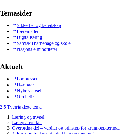
Temasider
Sikkerhet og beredskap
Læremidler
Digitalisering
Samisk i barnehage og skole
Nasjonale minoriteter
Aktuelt
For pressen
Høringer
Nyhetsvarsel
Om Udir
2.5 Tverrfaglege tema
Læring og trivsel
Læreplanverket
Overordna del – verdiar og prinsipp for grunnopplæringa
2. Prinsipp for læring, utvikling og danning