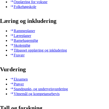
Opplæring for voksne
Folkehøgskole
Læring og inkludering
Rammeplaner
Læreplaner
Barnehagemiljø
Skolemiljø
Tilpasset opplæring og inkludering
Fravær
Vurdering
Eksamen
Prøver
Standpunkt- og underveisvurdering
Vitnemål og kompetansebevis
Tall og forskning