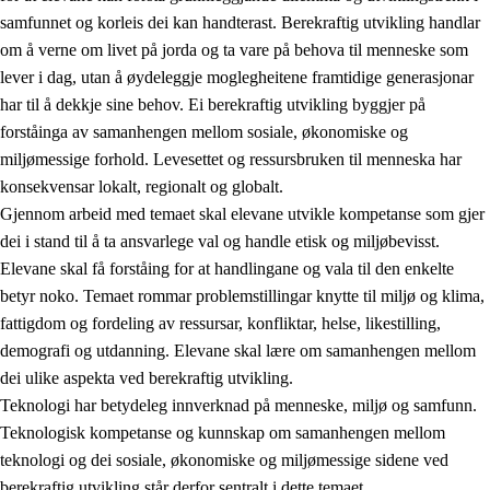
samfunnet og korleis dei kan handterast. Berekraftig utvikling handlar
om å verne om livet på jorda og ta vare på behova til menneske som
lever i dag, utan å øydeleggje moglegheitene framtidige generasjonar
har til å dekkje sine behov. Ei berekraftig utvikling byggjer på
forståinga av samanhengen mellom sosiale, økonomiske og
miljømessige forhold. Levesettet og ressursbruken til menneska har
2.
Prinsipp for læring, utvikling og danning
konsekvensar lokalt, regionalt og globalt.
Gjennom arbeid med temaet skal elevane utvikle kompetanse som gjer
2.1
Sosial læring og utvikling
dei i stand til å ta ansvarlege val og handle etisk og miljøbevisst.
2.2
Kompetanse i faga
Elevane skal få forståing for at handlingane og vala til den enkelte
betyr noko. Temaet rommar problemstillingar knytte til miljø og klima,
2.3
Grunnleggjande ferdigheiter
fattigdom og fordeling av ressursar, konfliktar, helse, likestilling,
2.4
Å lære å lære
demografi og utdanning. Elevane skal lære om samanhengen mellom
dei ulike aspekta ved berekraftig utvikling.
Tverrfaglege tema
Teknologi har betydeleg innverknad på menneske, miljø og samfunn.
2.5
Tverrfaglege tema
Teknologisk kompetanse og kunnskap om samanhengen mellom
teknologi og dei sosiale, økonomiske og miljømessige sidene ved
2.5.1
Folkehelse og livsmeistring
berekraftig utvikling står derfor sentralt i dette temaet.