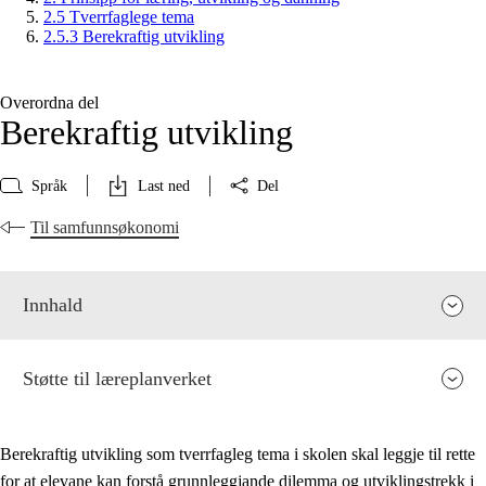
2.5 Tverrfaglege tema
2.5.3 Berekraftig utvikling
Overordna del
Berekraftig utvikling
Språk
Last ned
Del
Til samfunnsøkonomi
Innhald
Støtte til læreplanverket
Berekraftig utvikling som tverrfagleg tema i skolen skal leggje til rette
for at elevane kan forstå grunnleggjande dilemma og utviklingstrekk i