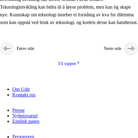
2.5.2
Demokrati og medborgarskap
Teknologiutvikling kan bidra til å løyse problem, men kan òg skape
nye. Kunnskap om teknologi inneber ei forståing av kva for dilemma
2.5.3
Berekraftig utvikling
som kan oppstå ved bruk av teknologi, og korleis desse kan handterast.
Førre side
Neste side
Til toppen
Om Udir
Kontakt oss
Presse
Nyhetsvarsel
English pages
Personvern