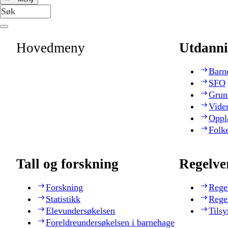
Hovedmeny
Utdanni
Barn
SFO
Grun
Vide
Oppl
Folk
Tall og forskning
Regelve
Forskning
Rege
Statistikk
Rege
Elevundersøkelsen
Tilsy
Foreldreundersøkelsen i barnehage