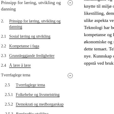
Prinsipp for læring, utvikling og
knytte til miljø
danning
likestilling, d
ulike aspekta ve
2.
Prinsipp for læring, utvikling og
danning
Teknologi har b
kompetanse og 
2.1
Sosial læring og utvikling
økonomiske og mi
2.2
Kompetanse i faga
dette temaet. Te
2.3
Grunnleggjande ferdigheiter
nye. Kunnskap o
oppstå ved bruk 
2.4
Å lære å lære
Tverrfaglege tema
2.5
Tverrfaglege tema
2.5.1
Folkehelse og livsmeistring
2.5.2
Demokrati og medborgarskap
2.5.3
Berekraftig utvikling