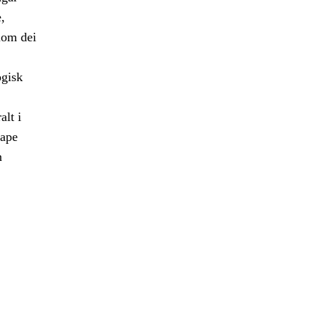
,
lom dei
ogisk
alt i
kape
n