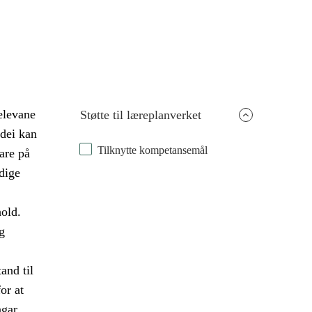
 elevane
Støtte til læreplanverket
 dei kan
Tilknytte kompetansemål
are på
dige
old.
g
and til
or at
ngar