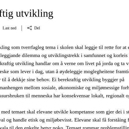
tig utvikling
Last ned
Del
kling som tverrfagleg tema i skolen skal leggje til rette for at
nleggjande dilemma og utviklingstrekk i samfunnet og korleis
kraftig utvikling handlar om å verne om livet på jorda og ta v
eske som lever i dag, utan å øydeleggje moglegheitene framti
 til å dekkje sine behov. Ei berekraftig utvikling byggjer på
amanhengen mellom sosiale, økonomiske og miljømessige forh
ssursbruken til menneska har konsekvensar lokalt, regionalt o
med temaet skal elevane utvikle kompetanse som gjer dei i st
val og handle etisk og miljøbevisst. Elevane skal få forståing f
vala til den enkelte betyr noko. Temaet rommar problemstilli