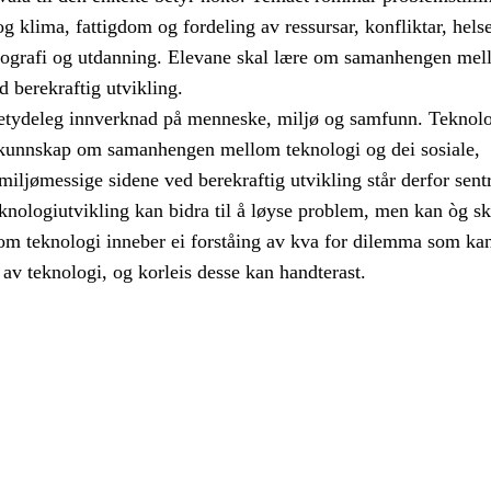
 og klima, fattigdom og fordeling av ressursar, konfliktar, helse
emografi og utdanning. Elevane skal lære om samanhengen mel
d berekraftig utvikling.
etydeleg innverknad på menneske, miljø og samfunn. Teknol
kunnskap om samanhengen mellom teknologi og dei sosiale,
ljømessige sidene ved berekraftig utvikling står derfor sentr
knologiutvikling kan bidra til å løyse problem, men kan òg s
m teknologi inneber ei forståing av kva for dilemma som ka
av teknologi, og korleis desse kan handterast.