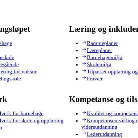
ngsløpet
Læring og inklude
ehage
Rammeplaner
Læreplaner
nskole
Barnehagemiljø
regående
Skolemiljø
æring for voksne
Tilpasset opplæring og
ehøgskole
Fravær
rk
Kompetanse og til
lverk for barnehage
Kvalitet og kompetans
lverk for skole og opplæring
Kompetanseutvikling 
videreutdanning
n
Lederutdanning