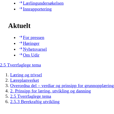
Lærlingundersøkelsen
Innrapportering
Aktuelt
For pressen
Høringer
Nyhetsvarsel
Om Udir
2.5 Tverrfaglege tema
Læring og trivsel
Læreplanverket
Overordna del – verdiar og prinsipp for grunnopplæring
2. Prinsipp for læring, utvikling og danning
2.5 Tverrfaglege tema
2.5.3 Berekraftig utvikling