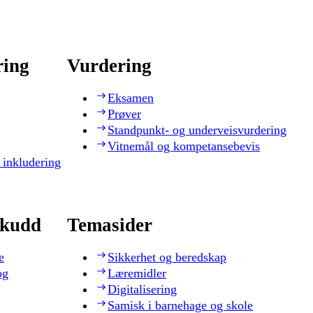
ring
Vurdering
Eksamen
Prøver
Standpunkt- og underveisvurdering
Vitnemål og kompetansebevis
 inkludering
skudd
Temasider
e
Sikkerhet og beredskap
og
Læremidler
Digitalisering
Samisk i barnehage og skole