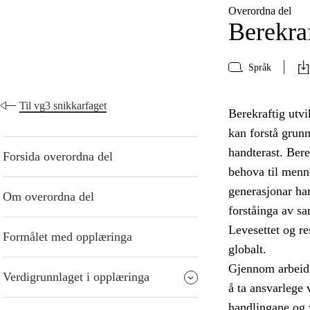
Overordna del
Berekraf
Språk
Til vg3 snikkarfaget
Berekraftig utvi
kan forstå grun
handterast. Bere
Forsida overordna del
behova til menn
generasjonar har
Om overordna del
forståinga av s
Levesettet og re
Formålet med opplæringa
globalt.
Gjennom arbeid 
Verdigrunnlaget i opplæringa
å ta ansvarlege 
handlingane og 