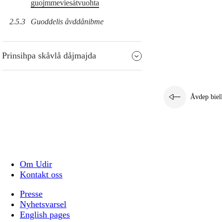
guojmmeviesátvuohta
2.5.3
Guoddelis åvddånibme
Prinsihpa skåvlå dåjmajda
Åvdep biel
Om Udir
Kontakt oss
Presse
Nyhetsvarsel
English pages