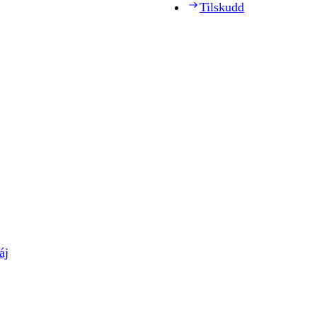
Tilskudd
áj