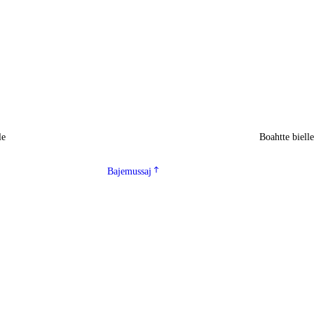
le
Boahtte biell
Bajemussaj