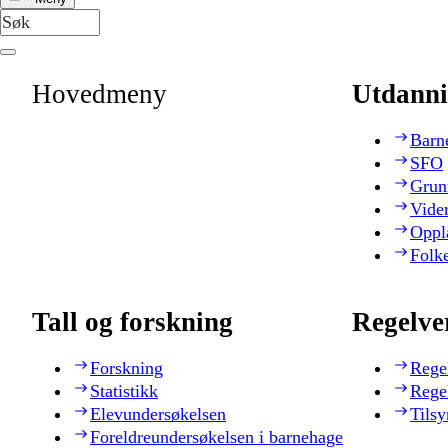
Hovedmeny
Utdanni
Barn
SFO
Grun
Vide
Oppl
Folk
Tall og forskning
Regelve
Forskning
Rege
Statistikk
Rege
Elevundersøkelsen
Tilsy
Foreldreundersøkelsen i barnehage