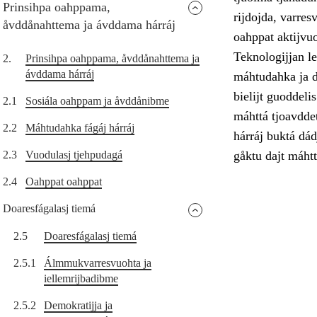
Prinsihpa oahppama,
rijdojda, varres
åvddånahttema ja ávddama hárráj
oahppat aktijvu
Teknologijjan le
2.
Prinsihpa oahppama, åvddånahttema ja
ávddama hárráj
máhtudahka ja di
bielijt guoddel
2.1
Sosiála oahppam ja åvddånibme
máhttá tjoavddet
2.2
Máhtudahka fágáj hárráj
hárráj buktá dád
2.3
Vuodulasj tjehpudagá
gåktu dajt máhtt
2.4
Oahppat oahppat
Doaresfágalasj tiemá
2.5
Doaresfágalasj tiemá
2.5.1
Álmmukvarresvuohta ja
iellemrijbadibme
2.5.2
Demokratijja ja