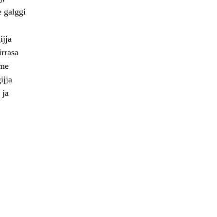
e galggi
ijja
irrasa
bme
ijja
 ja