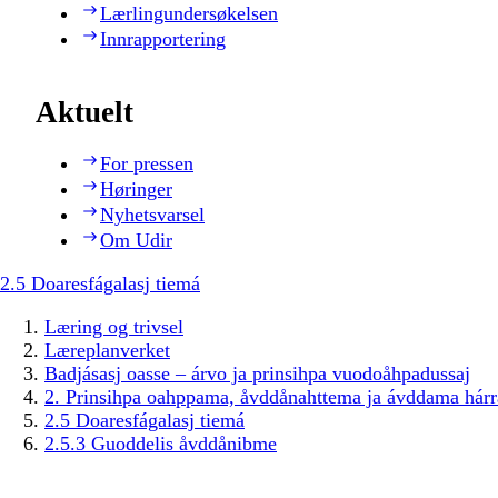
Lærlingundersøkelsen
Innrapportering
Aktuelt
For pressen
Høringer
Nyhetsvarsel
Om Udir
2.5 Doaresfágalasj tiemá
Læring og trivsel
Læreplanverket
Badjásasj oasse – árvo ja prinsihpa vuodoåhpadussaj
2. Prinsihpa oahppama, åvddånahttema ja ávddama hárr
2.5 Doaresfágalasj tiemá
2.5.3 Guoddelis åvddånibme