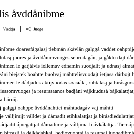
is åvddånibme
Viedtja
Juoge
nibme doaresfágalasj tiebmán skåvlån galggá vaddet oahppij
ulasj juores ja åvddånimvuoges sebrudagán, ja gåktu dajt då
imen le gatjálvis iellemav ednamin suodjalit ja udnásj almat
váni biejstek boahtte buolvaj máhttelisvuodajt ietjasa dárbojt 
nimen le dádjadus aktijvuodas soasiála, ruhtalasj ja birásguo
 viessomvuoges ja resurssaanos badjáni vájkkudusá bájkálattjat
a hárráj.
j galggi oahppe åvddånahttet máhtudagáv vaj máhtti
 válljimijt válldet ja dåmadit etihkalattjat ja birásdiedulattjat
djadit ájnegattjat dåmadime ja válljima li ávkálattja. Tiemájn
 birrasij ja dálkádahkaj, hedjovuohtaj ja resursaj juogadibmá