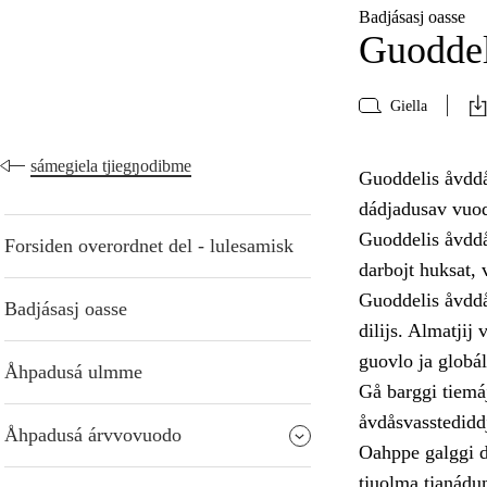
Badjásasj oasse
Guoddel
Giella
sámegiela tjiegŋodibme
Guoddelis åvddå
dádjadusav vuod
Guoddelis åvddån
Forsiden overordnet del - lulesamisk
darbojt huksat, 
Guoddelis åvddå
Badjásasj oasse
dilijs. Almatjij
guovlo ja globál
Åhpadusá ulmme
Gå barggi tiemá
åvdåsvasstediddje
Åhpadusá árvvovuodo
Oahppe galggi dá
tjuolma tjanádum