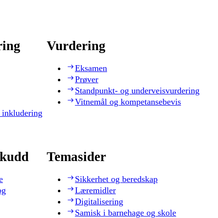
ring
Vurdering
Eksamen
Prøver
Standpunkt- og underveisvurdering
Vitnemål og kompetansebevis
 inkludering
skudd
Temasider
e
Sikkerhet og beredskap
og
Læremidler
Digitalisering
Samisk i barnehage og skole