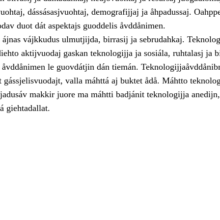
vuohtaj, dássásasjvuohtaj, demografijjaj ja åhpadussaj. Oahpp
odav duot dát aspektajs guoddelis åvddånimen.
 ájnas vájkkudus ulmutjijda, birrasij ja sebrudahkaj. Teknolog
ehto aktijvuodaj gaskan teknologijja ja sosiála, ruhtalasj ja b
is åvddånimen le guovdátjin dán tiemán. Teknologijjaåvddåni
 gássjelisvuodajt, valla máhttá aj buktet ådå. Máhtto teknolog
jadusáv makkir juore ma máhtti badjánit teknologijja anedijn,
á giehtadallat.