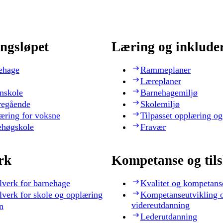
ngsløpet
Læring og inklude
ehage
Rammeplaner
Læreplaner
nskole
Barnehagemiljø
regående
Skolemiljø
æring for voksne
Tilpasset opplæring og
ehøgskole
Fravær
rk
Kompetanse og til
lverk for barnehage
Kvalitet og kompetans
lverk for skole og opplæring
Kompetanseutvikling 
videreutdanning
n
Lederutdanning