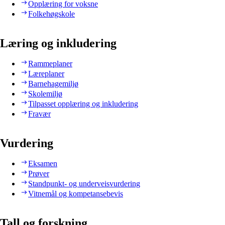
Opplæring for voksne
Folkehøgskole
Læring og inkludering
Rammeplaner
Læreplaner
Barnehagemiljø
Skolemiljø
Tilpasset opplæring og inkludering
Fravær
Vurdering
Eksamen
Prøver
Standpunkt- og underveisvurdering
Vitnemål og kompetansebevis
Tall og forskning