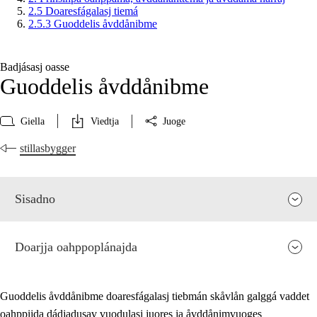
2.5 Doaresfágalasj tiemá
2.5.3 Guoddelis åvddånibme
Badjásasj oasse
Guoddelis åvddånibme
Giella
Viedtja
Juoge
stillasbygger
Sisadno
Doarjja oahppoplánajda
Guoddelis åvddånibme doaresfágalasj tiebmán skåvlån galggá vaddet
oahppijda dádjadusav vuodulasj juores ja åvddånimvuoges