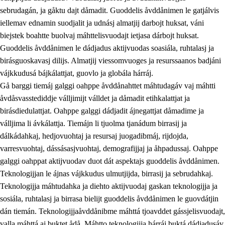
sebrudagán, ja gåktu dajt dåmadit. Guoddelis åvddånimen le gatjálvis
iellemav ednamin suodjalit ja udnásj almatjij darbojt huksat, váni
biejstek boahtte buolvaj máhttelisvuodajt ietjasa dárbojt huksat.
Guoddelis åvddånimen le dádjadus aktijvuodas soasiála, ruhtalasj ja
birásguoskavasj dilijs. Almatjij viessomvuoges ja resurssaanos badjáni
vájkkudusá bájkálattjat, guovlo ja globála hárráj.
2.
Prinsihpa oahppama, åvddånahttema ja ávddama hárráj
Gå barggi tiemáj galggi oahppe åvddånahttet máhtudagáv vaj máhtti
åvdåsvasstediddje válljimijt válldet ja dåmadit etihkalattjat ja
2.1
Sosiála oahppam ja åvddånibme
birásdiedulattjat. Oahppe galggi dádjadit ájnegattjat dåmadime ja
2.2
Máhtudahka fágáj hárráj
válljima li ávkálattja. Tiemájn li tjuolma tjanádum birrasij ja
dálkádahkaj, hedjovuohtaj ja resursaj juogadibmáj, rijdojda,
2.3
Vuodulasj tjehpudagá
varresvuohtaj, dássásasjvuohtaj, demografijjaj ja åhpadussaj. Oahppe
2.4
Oahppat oahppat
galggi oahppat aktijvuodav duot dát aspektajs guoddelis åvddånimen.
Teknologijjan le ájnas vájkkudus ulmutjijda, birrasij ja sebrudahkaj.
Doaresfágalasj tiemá
Teknologijja máhtudahka ja diehto aktijvuodaj gaskan teknologijja ja
2.5
Doaresfágalasj tiemá
sosiála, ruhtalasj ja birrasa bielijt guoddelis åvddånimen le guovdátjin
dán tiemán. Teknologijjaåvddånibme máhttá tjoavddet gássjelisvuodajt,
2.5.1
Álmmukvarresvuohta ja iellemrijbadibme
valla máhttá aj buktet ådå. Máhtto teknologijja hárráj buktá dádjadusáv