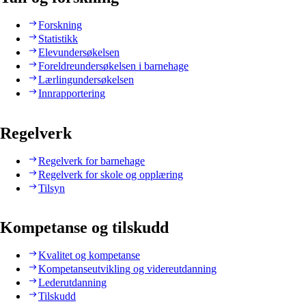
Forskning
Statistikk
Elevundersøkelsen
Foreldreundersøkelsen i barnehage
Lærlingundersøkelsen
Innrapportering
Regelverk
Regelverk for barnehage
Regelverk for skole og opplæring
Tilsyn
Kompetanse og tilskudd
Kvalitet og kompetanse
Kompetanseutvikling og videreutdanning
Lederutdanning
Tilskudd