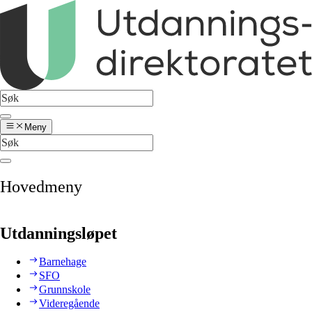
Meny
Hovedmeny
Utdanningsløpet
Barnehage
SFO
Grunnskole
Videregående