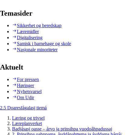
Temasider
Sikkerhet og beredskap
Læremidler
Digitalisering
Samisk i barnehage og skole
Nasjonale minoriteter
Aktuelt
For pressen
Høringer
Nyhetsvarsel
Om Udir
2.5 Doaresfágalasj tiemá
Læring og trivsel
Læreplanverket
Badjásasj oasse – árvo ja prinsihpa vuodoåhpadussaj
2. Prinsihpa oahppama, åvddånahttema ja ávddama hárráj