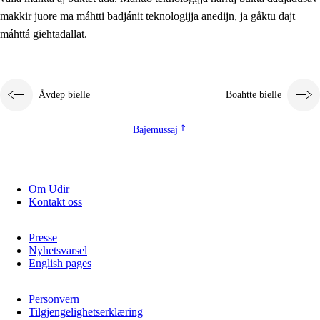
2.5.2
Demokratijja ja guojmmeviesátvuohta
makkir juore ma máhtti badjánit teknologijja anedijn, ja gåktu dajt
máhttá giehtadallat.
2.5.3
Guoddelis åvddånibme
Åvdep bielle
Boahtte bielle
Bajemussaj
Om Udir
Kontakt oss
Presse
Nyhetsvarsel
English pages
Personvern
Tilgjengelighetserklæring