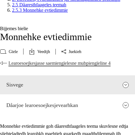
2.5 Dåaresthfaageles teemah
2.5.3 Monnehke evtiedimmie
Bijjemes bielie
Monnehke evtiedimmie
Gïele
Veedtjh
Juekieh
Learoesoejkesjasse saemiengïelesne mubpiengïeline 4
Sisvege
Dåarjoe learoesoejkesjevearhkan
Monnehke evtiedimmie goh dåaresthfaageles teema skuvlesne edtja
sjïehteladtedh learohkh maehtieh guarkedh maadthdilemmah jïh