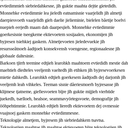
evtiedimmieh siebriedahkesne, jïh guktie maahta dejtie gïetedidh.
Monnehke evtiedimmie lea jieledh eatnamisnie vaarjelidh jïh almetji
daerpiesvoeth vaarjelidh gïeh daelie jielieminie, bielelen båetije boelvi
nuepieh eerjedh maam dah daarpesjieh. Monnehke evtiedimmie
goerkesisnie tseegkeme ektievoetem sosijaalen, ekonomijen jïh
byjresen tsiehkiej gaskem. Almetjevoeten jieledevuekie jïh
2.
Lïeremen, evtiedimmien jïh skearkagimmien prinsihph
resursseåtnoeh åadtjoeh konsekvensh voengesne, regionaalesne jïh
globaale daltesinie.
2.1
Sosijaale lïereme jïh evtiedimmie
Barkoen tjïrrh teemine edtjieh learohkh maahtoem evtiedidh mestie dah
2.2
Maahtoe faagine
maehtieh dïedteles veeljemh vaeltedh jïh etihken jïh byjresevoerkesen
mietie dahkedh. Learohkh edtjieh goerkesem åadtjodh dej darjomh jïh
2.3
Vihkeles tjiehpiesvoeth
veeljemh leah vihkeles. Teeman sisnie dåeriesmoerh byjresasse jïh
2.4
Lïeredh lïeredh
klijmese tjatneme, giefiesvoeten bïjre jïh guktie mijjieh vierhtide
juekedh, tsælloeh, healsoe, seammavyörtegsvoete, demografije jïh
Dåaresthfaageles teemah
ööhpehtimmie. Learohkh edtjieh lïeredh ektievoetem dej ovmessie
2.5
Dåaresthfaageles teemah
vuajnoej gaskem monnehke evtiedimmesne.
Teknologije almetjem, byjresem jïh siebriedahkem tsavtsa.
2.5.1
Almetjehealsoe jïh jieledehaalveme
Teknologijen maahtoe jïh maahtoe ektievoeten bïjre teknologijen jïh