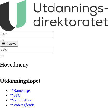
Meny
Hovedmeny
Utdanningsløpet
Barnehage
SFO
Grunnskole
Videregående