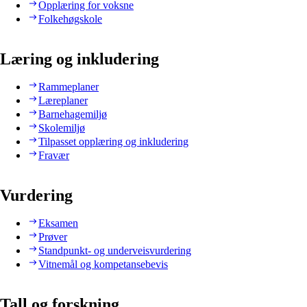
Opplæring for voksne
Folkehøgskole
Læring og inkludering
Rammeplaner
Læreplaner
Barnehagemiljø
Skolemiljø
Tilpasset opplæring og inkludering
Fravær
Vurdering
Eksamen
Prøver
Standpunkt- og underveisvurdering
Vitnemål og kompetansebevis
Tall og forskning