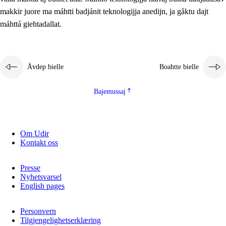
2.5.2
Demokratijja ja guojmmeviesátvuohta
makkir juore ma máhtti badjánit teknologijja anedijn, ja gåktu dajt
máhttá giehtadallat.
2.5.3
Guoddelis åvddånibme
Åvdep bielle
Boahtte bielle
Bajemussaj
Om Udir
Kontakt oss
Presse
Nyhetsvarsel
English pages
Personvern
Tilgjengelighetserklæring