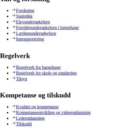
Forskning
Statistikk
Elevundersøkelsen
Foreldreundersøkelsen i barnehage
Lærlingundersøkelsen
Innrapportering
Regelverk
Regelverk for barnehage
Regelverk for skole og opplæring
Tilsyn
Kompetanse og tilskudd
Kvalitet og kompetanse
Kompetanseutvikling og videreutdanning
Lederutdanning
Tilskudd