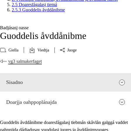
2.5 Doaresfágalasj tiemá
2.5.3 Guoddelis åvddånibme
Badjásasj oasse
Guoddelis åvddånibme
Giella
Viedtja
Juoge
vg3 salmakerfaget
Sisadno
Doarjja oahppoplánajda
Guoddelis åvddånibme doaresfágalasj tiebmán skåvlån galggá vaddet
oahppijda dádjadusav vuodulasj juores ja åvddånimvuoges