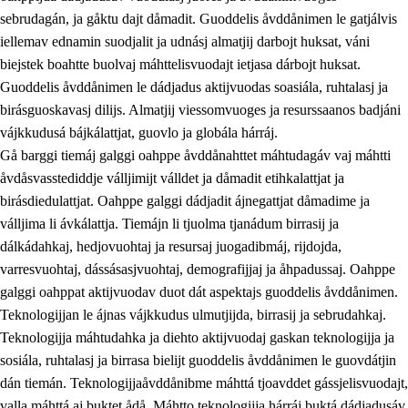
sebrudagán, ja gåktu dajt dåmadit. Guoddelis åvddånimen le gatjálvis
iellemav ednamin suodjalit ja udnásj almatjij darbojt huksat, váni
biejstek boahtte buolvaj máhttelisvuodajt ietjasa dárbojt huksat.
Guoddelis åvddånimen le dádjadus aktijvuodas soasiála, ruhtalasj ja
birásguoskavasj dilijs. Almatjij viessomvuoges ja resurssaanos badjáni
vájkkudusá bájkálattjat, guovlo ja globála hárráj.
2.
Prinsihpa oahppama, åvddånahttema ja ávddama hárráj
Gå barggi tiemáj galggi oahppe åvddånahttet máhtudagáv vaj máhtti
åvdåsvasstediddje válljimijt válldet ja dåmadit etihkalattjat ja
2.1
Sosiála oahppam ja åvddånibme
birásdiedulattjat. Oahppe galggi dádjadit ájnegattjat dåmadime ja
2.2
Máhtudahka fágáj hárráj
válljima li ávkálattja. Tiemájn li tjuolma tjanádum birrasij ja
dálkádahkaj, hedjovuohtaj ja resursaj juogadibmáj, rijdojda,
2.3
Vuodulasj tjehpudagá
varresvuohtaj, dássásasjvuohtaj, demografijjaj ja åhpadussaj. Oahppe
2.4
Oahppat oahppat
galggi oahppat aktijvuodav duot dát aspektajs guoddelis åvddånimen.
Teknologijjan le ájnas vájkkudus ulmutjijda, birrasij ja sebrudahkaj.
Doaresfágalasj tiemá
Teknologijja máhtudahka ja diehto aktijvuodaj gaskan teknologijja ja
2.5
Doaresfágalasj tiemá
sosiála, ruhtalasj ja birrasa bielijt guoddelis åvddånimen le guovdátjin
dán tiemán. Teknologijjaåvddånibme máhttá tjoavddet gássjelisvuodajt,
2.5.1
Álmmukvarresvuohta ja iellemrijbadibme
valla máhttá aj buktet ådå. Máhtto teknologijja hárráj buktá dádjadusáv