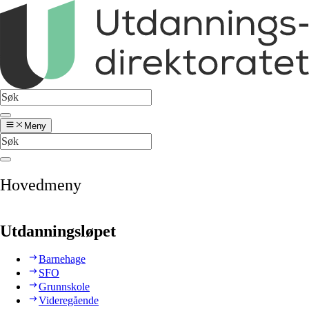
Meny
Hovedmeny
Utdanningsløpet
Barnehage
SFO
Grunnskole
Videregående