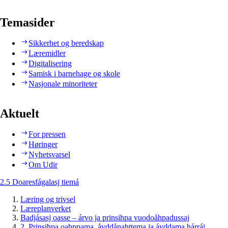
Temasider
Sikkerhet og beredskap
Læremidler
Digitalisering
Samisk i barnehage og skole
Nasjonale minoriteter
Aktuelt
For pressen
Høringer
Nyhetsvarsel
Om Udir
2.5 Doaresfágalasj tiemá
Læring og trivsel
Læreplanverket
Badjásasj oasse – árvo ja prinsihpa vuodoåhpadussaj
2. Prinsihpa oahppama, åvddånahttema ja ávddama hárráj