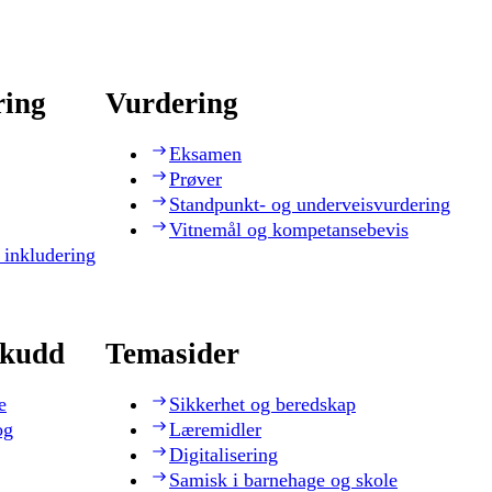
ring
Vurdering
Eksamen
Prøver
Standpunkt- og underveisvurdering
Vitnemål og kompetansebevis
 inkludering
skudd
Temasider
e
Sikkerhet og beredskap
og
Læremidler
Digitalisering
Samisk i barnehage og skole