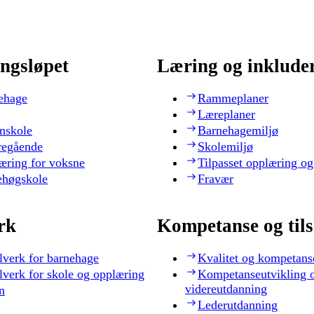
ngsløpet
Læring og inklude
ehage
Rammeplaner
Læreplaner
nskole
Barnehagemiljø
regående
Skolemiljø
æring for voksne
Tilpasset opplæring og
ehøgskole
Fravær
rk
Kompetanse og til
lverk for barnehage
Kvalitet og kompetans
lverk for skole og opplæring
Kompetanseutvikling 
videreutdanning
n
Lederutdanning