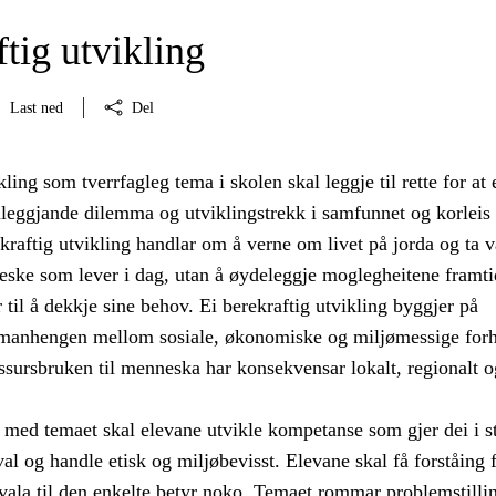
tig utvikling
Last ned
Del
kling som tverrfagleg tema i skolen skal leggje til rette for at
nleggjande dilemma og utviklingstrekk i samfunnet og korleis
kraftig utvikling handlar om å verne om livet på jorda og ta v
eske som lever i dag, utan å øydeleggje moglegheitene framti
 til å dekkje sine behov. Ei berekraftig utvikling byggjer på
amanhengen mellom sosiale, økonomiske og miljømessige forh
ssursbruken til menneska har konsekvensar lokalt, regionalt o
med temaet skal elevane utvikle kompetanse som gjer dei i st
val og handle etisk og miljøbevisst. Elevane skal få forståing f
vala til den enkelte betyr noko. Temaet rommar problemstilli