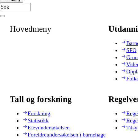
Hovedmeny
Utdanni
Barn
SFO
Grun
Vide
Oppl
Folk
Tall og forskning
Regelve
Forskning
Rege
Statistikk
Rege
Elevundersøkelsen
Tilsy
Foreldreundersøkelsen i barnehage