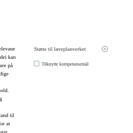
 elevane
Støtte til læreplanverket
 dei kan
Tilknytte kompetansemål
are på
dige
old.
g
and til
or at
ngar