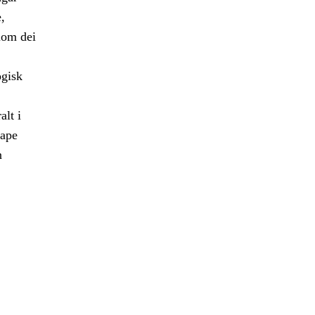
,
lom dei
ogisk
alt i
kape
n