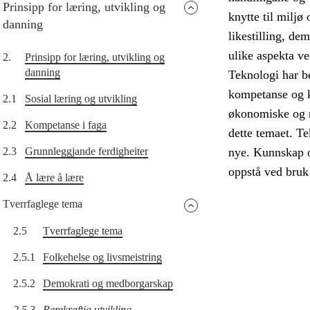
Prinsipp for læring, utvikling og
knytte til miljø
danning
likestilling, d
ulike aspekta ve
2.
Prinsipp for læring, utvikling og
danning
Teknologi har b
kompetanse og 
2.1
Sosial læring og utvikling
økonomiske og mi
2.2
Kompetanse i faga
dette temaet. Te
2.3
Grunnleggjande ferdigheiter
nye. Kunnskap o
oppstå ved bruk 
2.4
Å lære å lære
Tverrfaglege tema
2.5
Tverrfaglege tema
2.5.1
Folkehelse og livsmeistring
2.5.2
Demokrati og medborgarskap
2.5.3
Berekraftig utvikling