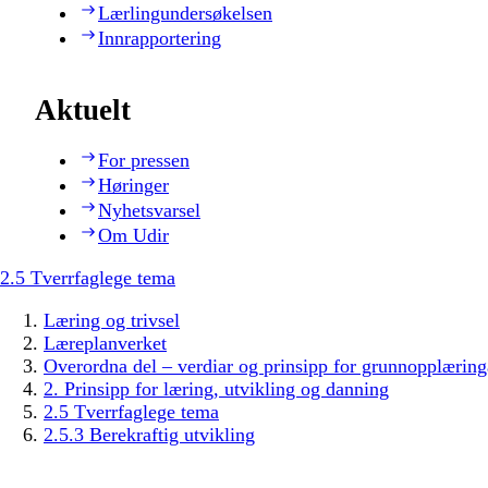
Lærlingundersøkelsen
Innrapportering
Aktuelt
For pressen
Høringer
Nyhetsvarsel
Om Udir
2.5 Tverrfaglege tema
Læring og trivsel
Læreplanverket
Overordna del – verdiar og prinsipp for grunnopplæring
2. Prinsipp for læring, utvikling og danning
2.5 Tverrfaglege tema
2.5.3 Berekraftig utvikling