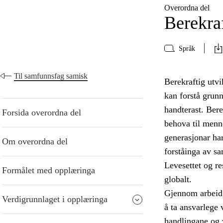
Overordna del
Berekraf
Språk
Til samfunnsfag samisk
Berekraftig utvi
kan forstå grun
handterast. Bere
Forsida overordna del
behova til menn
generasjonar har
Om overordna del
forståinga av s
Levesettet og re
Formålet med opplæringa
globalt.
Gjennom arbeid 
Verdigrunnlaget i opplæringa
å ta ansvarlege 
handlingane og 