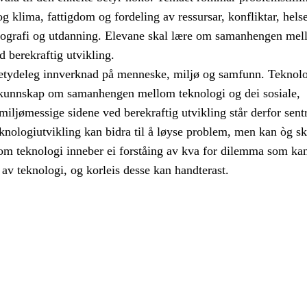
 og klima, fattigdom og fordeling av ressursar, konfliktar, helse
emografi og utdanning. Elevane skal lære om samanhengen mel
d berekraftig utvikling.
etydeleg innverknad på menneske, miljø og samfunn. Teknol
kunnskap om samanhengen mellom teknologi og dei sosiale,
ljømessige sidene ved berekraftig utvikling står derfor sentr
knologiutvikling kan bidra til å løyse problem, men kan òg s
m teknologi inneber ei forståing av kva for dilemma som ka
av teknologi, og korleis desse kan handterast.