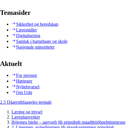
Temasider
Sikkerhet og beredskap
Læremidler
Digitalisering
Samisk i barnehage og skole
Nasjonale minoriteter
Aktuelt
For pressen
Høringer
Nyhetsvarsel
Om Udir
2.5 Dåaresthfaageles teemah
Læring og trivsel
Læreplanverket
Bijjemes bielie – aarvoeh jïh prinsihph maadthööhpehtimmesne
2. Lïeremen, evtiedimmien jïh skearkagimmien prinsihph