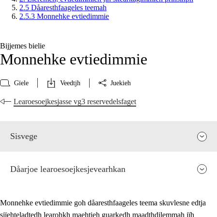
2.5 Dåaresthfaageles teemah
2.5.3 Monnehke evtiedimmie
Bijjemes bielie
Monnehke evtiedimmie
Gïele
Veedtjh
Juekieh
Learoesoejkesjasse vg3 reservedelsfaget
Sisvege
Dåarjoe learoesoejkesjevearhkan
Monnehke evtiedimmie goh dåaresthfaageles teema skuvlesne edtja
sjïehteladtedh learohkh maehtieh guarkedh maadthdilemmah jïh