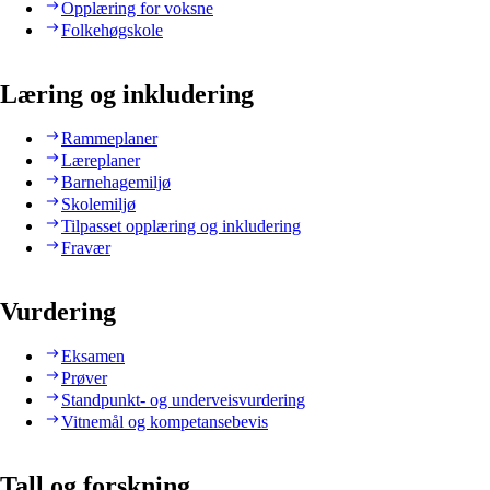
Opplæring for voksne
Folkehøgskole
Læring og inkludering
Rammeplaner
Læreplaner
Barnehagemiljø
Skolemiljø
Tilpasset opplæring og inkludering
Fravær
Vurdering
Eksamen
Prøver
Standpunkt- og underveisvurdering
Vitnemål og kompetansebevis
Tall og forskning