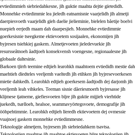
evtiedimmieh siebriedahkesne, jïh guktie maahta dejtie gïetedidh.
Monnehke evtiedimmie lea jieledh eatnamisnie vaarjelidh jïh almetji
daerpiesvoeth vaarjelidh gïeh daelie jielieminie, bielelen båetije boelvi
nuepieh eerjedh maam dah daarpesjieh. Monnehke evtiedimmie
goerkesisnie tseegkeme ektievoetem sosijaalen, ekonomijen jïh
byjresen tsiehkiej gaskem. Almetjevoeten jieledevuekie jïh
2.
Lïeremen, evtiedimmien jïh skearkagimmien prinsihph
resursseåtnoeh åadtjoeh konsekvensh voengesne, regionaalesne jïh
globaale daltesinie.
2.1
Sosijaale lïereme jïh evtiedimmie
Barkoen tjïrrh teemine edtjieh learohkh maahtoem evtiedidh mestie dah
2.2
Maahtoe faagine
maehtieh dïedteles veeljemh vaeltedh jïh etihken jïh byjresevoerkesen
mietie dahkedh. Learohkh edtjieh goerkesem åadtjodh dej darjomh jïh
2.3
Vihkeles tjiehpiesvoeth
veeljemh leah vihkeles. Teeman sisnie dåeriesmoerh byjresasse jïh
2.4
Lïeredh lïeredh
klijmese tjatneme, giefiesvoeten bïjre jïh guktie mijjieh vierhtide
juekedh, tsælloeh, healsoe, seammavyörtegsvoete, demografije jïh
Dåaresthfaageles teemah
ööhpehtimmie. Learohkh edtjieh lïeredh ektievoetem dej ovmessie
2.5
Dåaresthfaageles teemah
vuajnoej gaskem monnehke evtiedimmesne.
Teknologije almetjem, byjresem jïh siebriedahkem tsavtsa.
2.5.1
Almetjehealsoe jïh jieledehaalveme
Teknologijen maahtoe jïh maahtoe ektievoeten bïjre teknologijen jïh