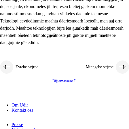
2.5.2
Demokratije jïh meatanårrojevoete
dej sosijaale, ekonomeles jïh byjresen bieliej gaskem monnehke
nænnoestimmesne dan gaavhtan vihkeles daennie teemesne.
2.5.3
Monnehke evtiedimmie
Teknologijeevtiedimmie maahta dåeriesmoerh loetedh, men aaj orre
darjodh. Maahtoe teknologijen bïjre lea guarkedh mah dåeriesmoerh
maehtieh båetedh teknologijeåtnoste jïh guktie mijjieh maehtebe
daejgujmie gïetedidh.
Evtebe sæjroe
Minngebe sæjroe
Bijjemassese
Om Udir
Kontakt oss
Presse