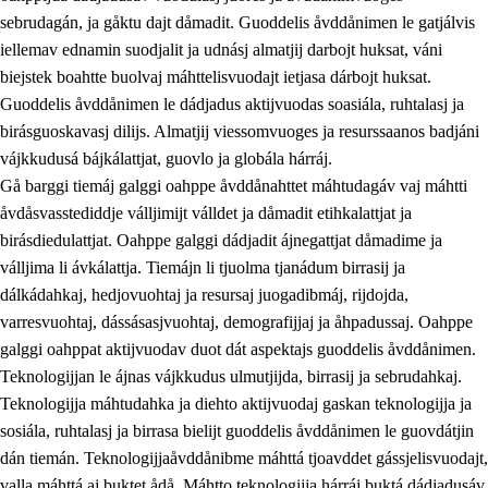
sebrudagán, ja gåktu dajt dåmadit. Guoddelis åvddånimen le gatjálvis
iellemav ednamin suodjalit ja udnásj almatjij darbojt huksat, váni
biejstek boahtte buolvaj máhttelisvuodajt ietjasa dárbojt huksat.
Guoddelis åvddånimen le dádjadus aktijvuodas soasiála, ruhtalasj ja
birásguoskavasj dilijs. Almatjij viessomvuoges ja resurssaanos badjáni
vájkkudusá bájkálattjat, guovlo ja globála hárráj.
2.
Prinsihpa oahppama, åvddånahttema ja ávddama hárráj
Gå barggi tiemáj galggi oahppe åvddånahttet máhtudagáv vaj máhtti
åvdåsvasstediddje válljimijt válldet ja dåmadit etihkalattjat ja
2.1
Sosiála oahppam ja åvddånibme
birásdiedulattjat. Oahppe galggi dádjadit ájnegattjat dåmadime ja
2.2
Máhtudahka fágáj hárráj
válljima li ávkálattja. Tiemájn li tjuolma tjanádum birrasij ja
dálkádahkaj, hedjovuohtaj ja resursaj juogadibmáj, rijdojda,
2.3
Vuodulasj tjehpudagá
varresvuohtaj, dássásasjvuohtaj, demografijjaj ja åhpadussaj. Oahppe
2.4
Oahppat oahppat
galggi oahppat aktijvuodav duot dát aspektajs guoddelis åvddånimen.
Teknologijjan le ájnas vájkkudus ulmutjijda, birrasij ja sebrudahkaj.
Doaresfágalasj tiemá
Teknologijja máhtudahka ja diehto aktijvuodaj gaskan teknologijja ja
2.5
Doaresfágalasj tiemá
sosiála, ruhtalasj ja birrasa bielijt guoddelis åvddånimen le guovdátjin
dán tiemán. Teknologijjaåvddånibme máhttá tjoavddet gássjelisvuodajt,
2.5.1
Álmmukvarresvuohta ja iellemrijbadibme
valla máhttá aj buktet ådå. Máhtto teknologijja hárráj buktá dádjadusáv