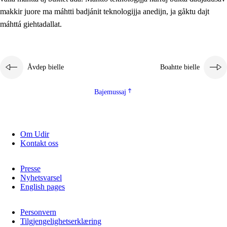
2.5.2
Demokratijja ja guojmmeviesátvuohta
makkir juore ma máhtti badjánit teknologijja anedijn, ja gåktu dajt
máhttá giehtadallat.
2.5.3
Guoddelis åvddånibme
Åvdep bielle
Boahtte bielle
Bajemussaj
Om Udir
Kontakt oss
Presse
Nyhetsvarsel
English pages
Personvern
Tilgjengelighetserklæring