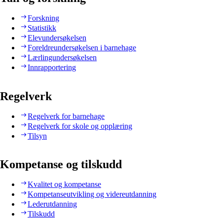
Forskning
Statistikk
Elevundersøkelsen
Foreldreundersøkelsen i barnehage
Lærlingundersøkelsen
Innrapportering
Regelverk
Regelverk for barnehage
Regelverk for skole og opplæring
Tilsyn
Kompetanse og tilskudd
Kvalitet og kompetanse
Kompetanseutvikling og videreutdanning
Lederutdanning
Tilskudd