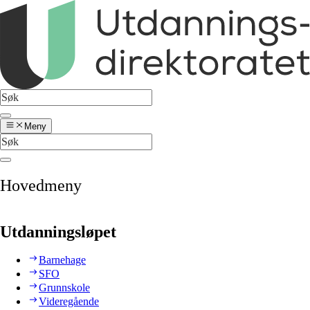
Meny
Hovedmeny
Utdanningsløpet
Barnehage
SFO
Grunnskole
Videregående