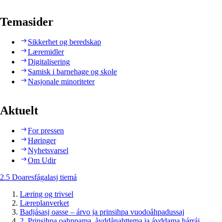
Temasider
Sikkerhet og beredskap
Læremidler
Digitalisering
Samisk i barnehage og skole
Nasjonale minoriteter
Aktuelt
For pressen
Høringer
Nyhetsvarsel
Om Udir
2.5 Doaresfágalasj tiemá
Læring og trivsel
Læreplanverket
Badjásasj oasse – árvo ja prinsihpa vuodoåhpadussaj
2. Prinsihpa oahppama, åvddånahttema ja ávddama hárráj