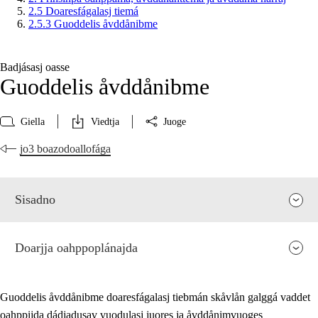
2.5 Doaresfágalasj tiemá
2.5.3 Guoddelis åvddånibme
Badjásasj oasse
Guoddelis åvddånibme
Giella
Viedtja
Juoge
jo3 boazodoallofága
Sisadno
Doarjja oahppoplánajda
Guoddelis åvddånibme doaresfágalasj tiebmán skåvlån galggá vaddet
oahppijda dádjadusav vuodulasj juores ja åvddånimvuoges