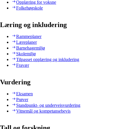
Opplæring for voksne
Folkehøgskole
Læring og inkludering
Rammeplaner
Læreplaner
Barnehagemiljø
Skolemiljø
Tilpasset opplæring og inkludering
Fravær
Vurdering
Eksamen
Prøver
Standpunkt- og underveisvurdering
Vitnemål og kompetansebevis
Tall og forskning