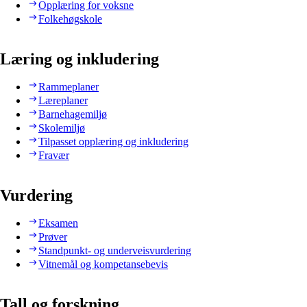
Opplæring for voksne
Folkehøgskole
Læring og inkludering
Rammeplaner
Læreplaner
Barnehagemiljø
Skolemiljø
Tilpasset opplæring og inkludering
Fravær
Vurdering
Eksamen
Prøver
Standpunkt- og underveisvurdering
Vitnemål og kompetansebevis
Tall og forskning