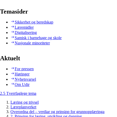
Temasider
Sikkerhet og beredskap
Læremidler
Digitalisering
Samisk i barnehage og skole
Nasjonale minoriteter
Aktuelt
For pressen
Høringer
Nyhetsvarsel
Om Udir
2.5 Tverrfaglege tema
Læring og trivsel
Læreplanverket
Overordna del – verdiar og prinsipp for grunnopplæringa
2. Prinsipp for læring, utvikling og danning