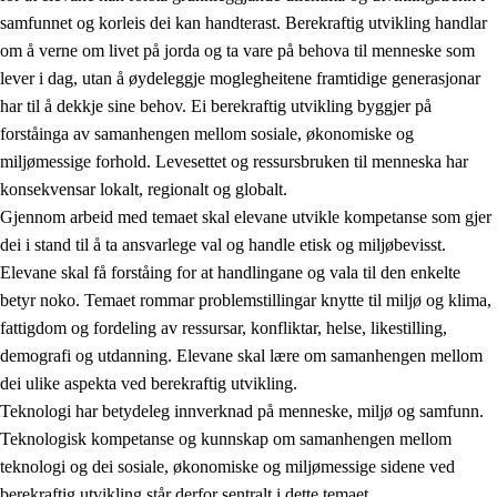
samfunnet og korleis dei kan handterast. Berekraftig utvikling handlar
om å verne om livet på jorda og ta vare på behova til menneske som
lever i dag, utan å øydeleggje moglegheitene framtidige generasjonar
har til å dekkje sine behov. Ei berekraftig utvikling byggjer på
forståinga av samanhengen mellom sosiale, økonomiske og
miljømessige forhold. Levesettet og ressursbruken til menneska har
2.
Prinsipp for læring, utvikling og danning
konsekvensar lokalt, regionalt og globalt.
Gjennom arbeid med temaet skal elevane utvikle kompetanse som gjer
2.1
Sosial læring og utvikling
dei i stand til å ta ansvarlege val og handle etisk og miljøbevisst.
2.2
Kompetanse i faga
Elevane skal få forståing for at handlingane og vala til den enkelte
betyr noko. Temaet rommar problemstillingar knytte til miljø og klima,
2.3
Grunnleggjande ferdigheiter
fattigdom og fordeling av ressursar, konfliktar, helse, likestilling,
2.4
Å lære å lære
demografi og utdanning. Elevane skal lære om samanhengen mellom
dei ulike aspekta ved berekraftig utvikling.
Tverrfaglege tema
Teknologi har betydeleg innverknad på menneske, miljø og samfunn.
2.5
Tverrfaglege tema
Teknologisk kompetanse og kunnskap om samanhengen mellom
teknologi og dei sosiale, økonomiske og miljømessige sidene ved
2.5.1
Folkehelse og livsmeistring
berekraftig utvikling står derfor sentralt i dette temaet.