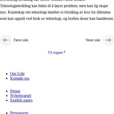
2.5.2
Demokrati og medborgarskap
Teknologiutvikling kan bidra til å løyse problem, men kan òg skape
nye. Kunnskap om teknologi inneber ei forståing av kva for dilemma
2.5.3
Berekraftig utvikling
som kan oppstå ved bruk av teknologi, og korleis desse kan handterast.
Førre side
Neste side
Til toppen
Om Udir
Kontakt oss
Presse
Nyhetsvarsel
English pages
Personvern