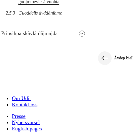
guojmmeviesátvuohta
2.5.3
Guoddelis åvddånibme
Prinsihpa skåvlå dåjmajda
Åvdep biel
Om Udir
Kontakt oss
Presse
Nyhetsvarsel
English pages