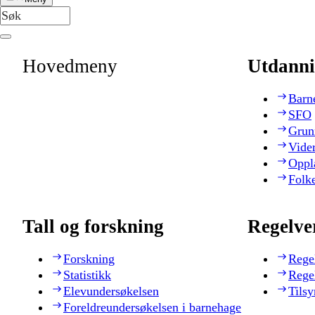
Hovedmeny
Utdanni
Barn
SFO
Grun
Vide
Oppl
Folk
Tall og forskning
Regelve
Forskning
Rege
Statistikk
Rege
Elevundersøkelsen
Tilsy
Foreldreundersøkelsen i barnehage