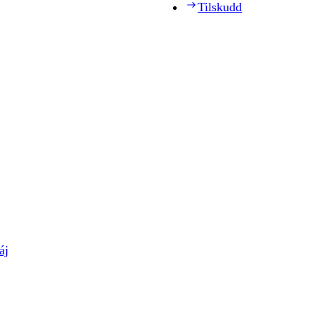
Tilskudd
áj