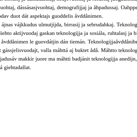
vuohtaj, dássásasjvuohtaj, demografijjaj ja åhpadussaj. Oahpp
odav duot dát aspektajs guoddelis åvddånimen.
 ájnas vájkkudus ulmutjijda, birrasij ja sebrudahkaj. Teknolog
ehto aktijvuodaj gaskan teknologijja ja sosiála, ruhtalasj ja b
is åvddånimen le guovdátjin dán tiemán. Teknologijjaåvddåni
 gássjelisvuodajt, valla máhttá aj buktet ådå. Máhtto teknolog
jadusáv makkir juore ma máhtti badjánit teknologijja anedijn,
á giehtadallat.