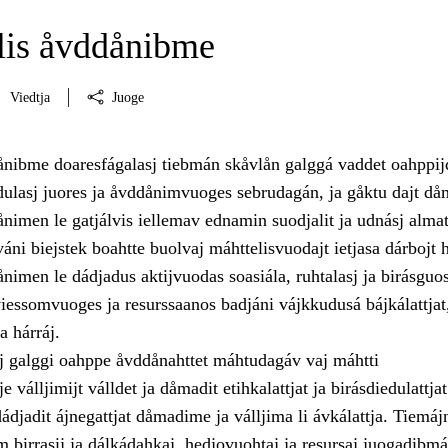
is åvddånibme
Viedtja
Juoge
nibme doaresfágalasj tiebmán skåvlån galggá vaddet oahppij
ulasj juores ja åvddånimvuoges sebrudagán, ja gåktu dajt då
imen le gatjálvis iellemav ednamin suodjalit ja udnásj almat
váni biejstek boahtte buolvaj máhttelisvuodajt ietjasa dárbojt 
nimen le dádjadus aktijvuodas soasiála, ruhtalasj ja birásguo
 viessomvuoges ja resurssaanos badjáni vájkkudusá bájkálattjat
a hárráj.
j galggi oahppe åvddånahttet máhtudagáv vaj máhtti
 válljimijt válldet ja dåmadit etihkalattjat ja birásdiedulattjat
djadit ájnegattjat dåmadime ja válljima li ávkálattja. Tiemájn
 birrasij ja dálkádahkaj, hedjovuohtaj ja resursaj juogadibmá