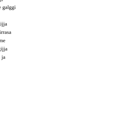
e galggi
ijja
irrasa
bme
ijja
 ja