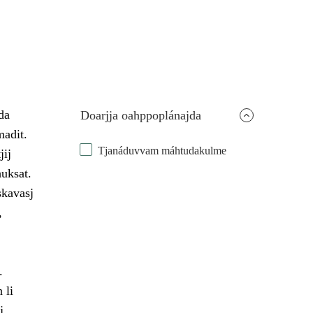
da
Doarjja oahppoplánajda
madit.
Tjanáduvvam máhtudakulme
jij
huksat.
skavasj
,
.
 li
j,