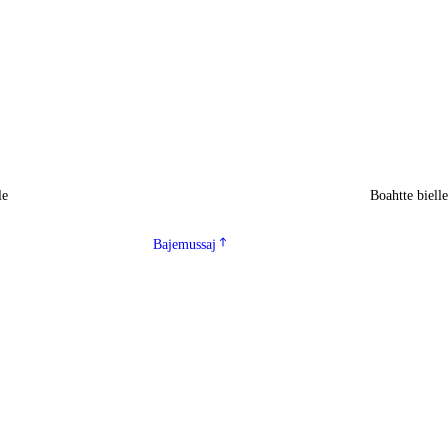
le
Boahtte biell
Bajemussaj