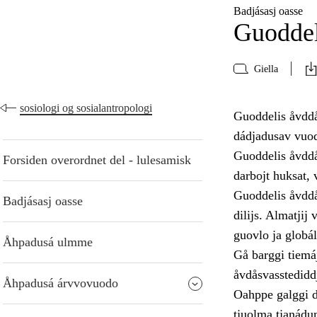
Badjásasj oasse
Guoddel
Giella
sosiologi og sosialantropologi
Guoddelis åvddå
dádjadusav vuod
Guoddelis åvddån
Forsiden overordnet del - lulesamisk
darbojt huksat, 
Guoddelis åvddå
Badjásasj oasse
dilijs. Almatjij
guovlo ja globál
Åhpadusá ulmme
Gå barggi tiemá
åvdåsvasstediddje
Åhpadusá árvvovuodo
Oahppe galggi dá
tjuolma tjanádum