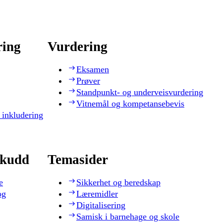
ring
Vurdering
Eksamen
Prøver
Standpunkt- og underveisvurdering
Vitnemål og kompetansebevis
 inkludering
skudd
Temasider
e
Sikkerhet og beredskap
og
Læremidler
Digitalisering
Samisk i barnehage og skole