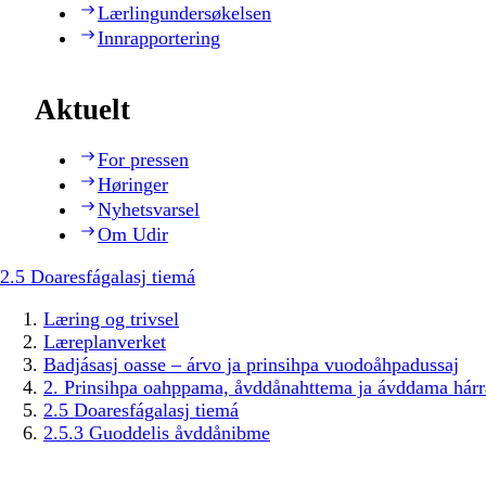
Lærlingundersøkelsen
Innrapportering
Aktuelt
For pressen
Høringer
Nyhetsvarsel
Om Udir
2.5 Doaresfágalasj tiemá
Læring og trivsel
Læreplanverket
Badjásasj oasse – árvo ja prinsihpa vuodoåhpadussaj
2. Prinsihpa oahppama, åvddånahttema ja ávddama hárr
2.5 Doaresfágalasj tiemá
2.5.3 Guoddelis åvddånibme