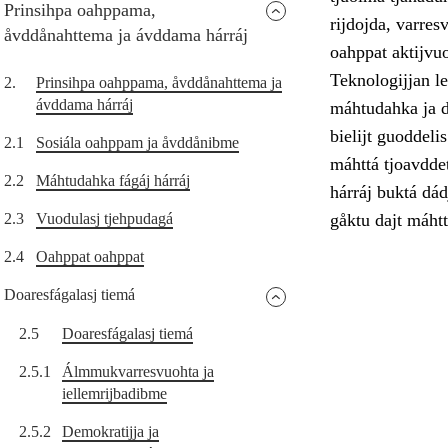
Prinsihpa oahppama,
rijdojda, varres
åvddånahttema ja ávddama hárráj
oahppat aktijvu
Teknologijjan le
2.
Prinsihpa oahppama, åvddånahttema ja
ávddama hárráj
máhtudahka ja di
bielijt guoddel
2.1
Sosiála oahppam ja åvddånibme
máhttá tjoavddet
2.2
Máhtudahka fágáj hárráj
hárráj buktá dád
2.3
Vuodulasj tjehpudagá
gåktu dajt máhtt
2.4
Oahppat oahppat
Doaresfágalasj tiemá
2.5
Doaresfágalasj tiemá
2.5.1
Álmmukvarresvuohta ja
iellemrijbadibme
2.5.2
Demokratijja ja