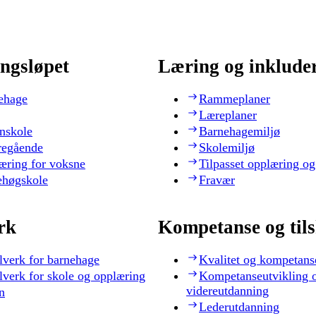
ngsløpet
Læring og inklude
ehage
Rammeplaner
Læreplaner
nskole
Barnehagemiljø
regående
Skolemiljø
æring for voksne
Tilpasset opplæring og
ehøgskole
Fravær
rk
Kompetanse og til
lverk for barnehage
Kvalitet og kompetans
lverk for skole og opplæring
Kompetanseutvikling 
videreutdanning
n
Lederutdanning