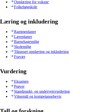
Opplæring for voksne
Folkehøgskole
Læring og inkludering
Rammeplaner
Læreplaner
Barnehagemiljø
Skolemiljø
Tilpasset opplæring og inkludering
Fravær
Vurdering
Eksamen
Prøver
Standpunkt- og underveisvurdering
Vitnemål og kompetansebevis
Tall og forskning