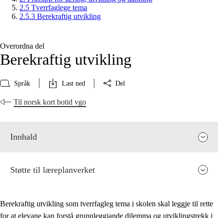
2.5 Tverrfaglege tema
2.5.3 Berekraftig utvikling
Overordna del
Berekraftig utvikling
Språk
Last ned
Del
Til norsk kort botid vgo
Innhald
Støtte til læreplanverket
Berekraftig utvikling som tverrfagleg tema i skolen skal leggje til rette
for at elevane kan forstå grunnleggjande dilemma og utviklingstrekk i