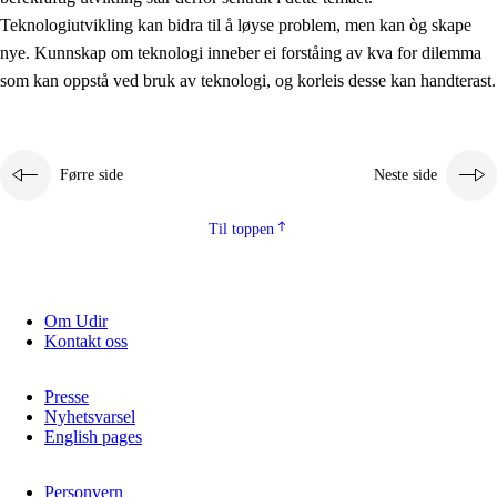
2.5.2
Demokrati og medborgarskap
Teknologiutvikling kan bidra til å løyse problem, men kan òg skape
nye. Kunnskap om teknologi inneber ei forståing av kva for dilemma
2.5.3
Berekraftig utvikling
som kan oppstå ved bruk av teknologi, og korleis desse kan handterast.
Førre side
Neste side
Til toppen
Om Udir
Kontakt oss
Presse
Nyhetsvarsel
English pages
Personvern