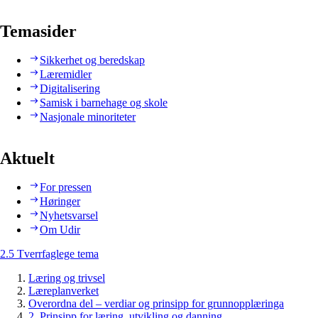
Temasider
Sikkerhet og beredskap
Læremidler
Digitalisering
Samisk i barnehage og skole
Nasjonale minoriteter
Aktuelt
For pressen
Høringer
Nyhetsvarsel
Om Udir
2.5 Tverrfaglege tema
Læring og trivsel
Læreplanverket
Overordna del – verdiar og prinsipp for grunnopplæringa
2. Prinsipp for læring, utvikling og danning