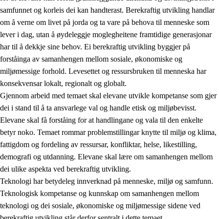
samfunnet og korleis dei kan handterast. Berekraftig utvikling handlar
om å verne om livet på jorda og ta vare på behova til menneske som
lever i dag, utan å øydeleggje moglegheitene framtidige generasjonar
har til å dekkje sine behov. Ei berekraftig utvikling byggjer på
forståinga av samanhengen mellom sosiale, økonomiske og
miljømessige forhold. Levesettet og ressursbruken til menneska har
2.
Prinsipp for læring, utvikling og danning
konsekvensar lokalt, regionalt og globalt.
Gjennom arbeid med temaet skal elevane utvikle kompetanse som gjer
2.1
Sosial læring og utvikling
dei i stand til å ta ansvarlege val og handle etisk og miljøbevisst.
2.2
Kompetanse i faga
Elevane skal få forståing for at handlingane og vala til den enkelte
betyr noko. Temaet rommar problemstillingar knytte til miljø og klima,
2.3
Grunnleggjande ferdigheiter
fattigdom og fordeling av ressursar, konfliktar, helse, likestilling,
2.4
Å lære å lære
demografi og utdanning. Elevane skal lære om samanhengen mellom
dei ulike aspekta ved berekraftig utvikling.
Tverrfaglege tema
Teknologi har betydeleg innverknad på menneske, miljø og samfunn.
2.5
Tverrfaglege tema
Teknologisk kompetanse og kunnskap om samanhengen mellom
teknologi og dei sosiale, økonomiske og miljømessige sidene ved
2.5.1
Folkehelse og livsmeistring
berekraftig utvikling står derfor sentralt i dette temaet.