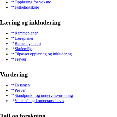
Opplæring for voksne
Folkehøgskole
Læring og inkludering
Rammeplaner
Læreplaner
Barnehagemiljø
Skolemiljø
Tilpasset opplæring og inkludering
Fravær
Vurdering
Eksamen
Prøver
Standpunkt- og underveisvurdering
Vitnemål og kompetansebevis
Tall og forskning