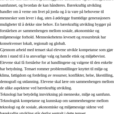
samfunnet, og hvordan de kan håndteres. Bærekraftig utvikling
handler om å verne om livet på jorda og å ta vare på behovene til
mennesker som lever i dag, uten å ødelegge framtidige generasjoners
muligheter til å dekke sine behov. En bærekraftig utvikling bygger på
forståelsen av sammenhengen mellom sosiale, økonomiske og
miljømessige forhold. Menneskehetens levesett og ressursbruk har
2.
Prinsipper for læring, utvikling og danning
konsekvenser lokalt, regionalt og globalt.
Gjennom arbeid med temaet skal elevene utvikle kompetanse som gjør
2.1
Sosial læring og utvikling
dem i stand til å ta ansvarlige valg og handle etisk og miljøbevisst.
2.2
Kompetanse i fagene
Elevene skal få forståelse for at handlingene og valgene til den enkelte
har betydning. Temaet rommer problemstillinger knyttet til miljø og
2.3
Grunnleggende ferdigheter
klima, fattigdom og fordeling av ressurser, konflikter, helse, likestilling,
2.4
Å lære å lære
demografi og utdanning. Elevene skal lære om sammenhengen mellom
de ulike aspektene ved bærekraftig utvikling.
Tverrfaglige temaer
Teknologi har betydelig innvirkning på menneske, miljø og samfunn.
2.5
Tverrfaglige temaer
Teknologisk kompetanse og kunnskap om sammenhengene mellom
teknologi og de sosiale, økonomiske og miljømessige sidene ved
2.5.1
Folkehelse og livsmestring
bærekraftig utvikling står derfor sentralt i dette temaet.