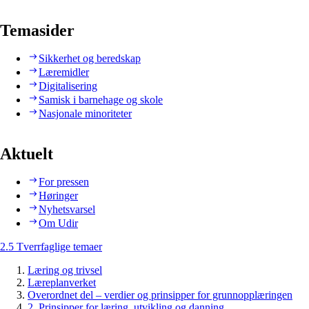
Temasider
Sikkerhet og beredskap
Læremidler
Digitalisering
Samisk i barnehage og skole
Nasjonale minoriteter
Aktuelt
For pressen
Høringer
Nyhetsvarsel
Om Udir
2.5 Tverrfaglige temaer
Læring og trivsel
Læreplanverket
Overordnet del – verdier og prinsipper for grunnopplæringen
2. Prinsipper for læring, utvikling og danning