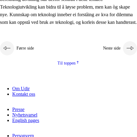
2.5.2
Demokrati og medborgarskap
Teknologiutvikling kan bidra til å løyse problem, men kan òg skape
nye. Kunnskap om teknologi inneber ei forståing av kva for dilemma
2.5.3
Berekraftig utvikling
som kan oppstå ved bruk av teknologi, og korleis desse kan handterast.
Førre side
Neste side
Til toppen
Om Udir
Kontakt oss
Presse
Nyhetsvarsel
English pages
Personvern