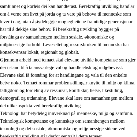
samfunnet og korleis dei kan handterast. Berekraftig utvikling handlar
om å verne om livet på jorda og ta vare på behova til menneske som
lever i dag, utan å øydeleggje moglegheitene framtidige generasjonar
har til å dekkje sine behov. Ei berekraftig utvikling byggjer på
forståinga av samanhengen mellom sosiale, økonomiske og
miljømessige forhold. Levesettet og ressursbruken til menneska har
2.
Prinsipp for læring, utvikling og danning
konsekvensar lokalt, regionalt og globalt.
Gjennom arbeid med temaet skal elevane utvikle kompetanse som gjer
2.1
Sosial læring og utvikling
dei i stand til å ta ansvarlege val og handle etisk og miljøbevisst.
2.2
Kompetanse i faga
Elevane skal få forståing for at handlingane og vala til den enkelte
betyr noko. Temaet rommar problemstillingar knytte til miljø og klima,
2.3
Grunnleggjande ferdigheiter
fattigdom og fordeling av ressursar, konfliktar, helse, likestilling,
2.4
Å lære å lære
demografi og utdanning. Elevane skal lære om samanhengen mellom
dei ulike aspekta ved berekraftig utvikling.
Tverrfaglege tema
Teknologi har betydeleg innverknad på menneske, miljø og samfunn.
2.5
Tverrfaglege tema
Teknologisk kompetanse og kunnskap om samanhengen mellom
teknologi og dei sosiale, økonomiske og miljømessige sidene ved
2.5.1
Folkehelse og livsmeistring
berekraftig utvikling står derfor sentralt i dette temaet.