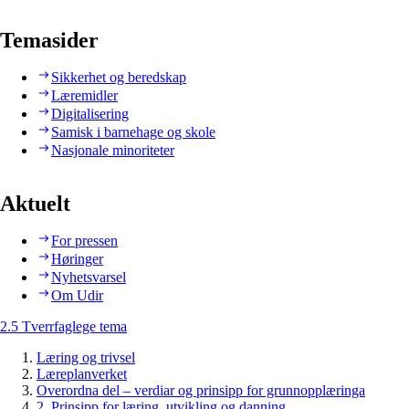
Temasider
Sikkerhet og beredskap
Læremidler
Digitalisering
Samisk i barnehage og skole
Nasjonale minoriteter
Aktuelt
For pressen
Høringer
Nyhetsvarsel
Om Udir
2.5 Tverrfaglege tema
Læring og trivsel
Læreplanverket
Overordna del – verdiar og prinsipp for grunnopplæringa
2. Prinsipp for læring, utvikling og danning