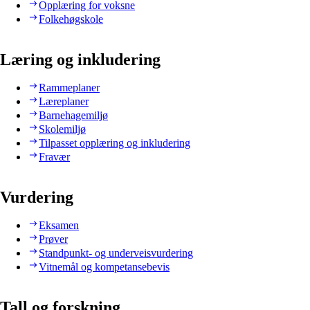
Opplæring for voksne
Folkehøgskole
Læring og inkludering
Rammeplaner
Læreplaner
Barnehagemiljø
Skolemiljø
Tilpasset opplæring og inkludering
Fravær
Vurdering
Eksamen
Prøver
Standpunkt- og underveisvurdering
Vitnemål og kompetansebevis
Tall og forskning