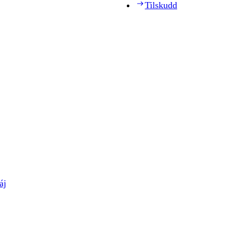
Tilskudd
áj