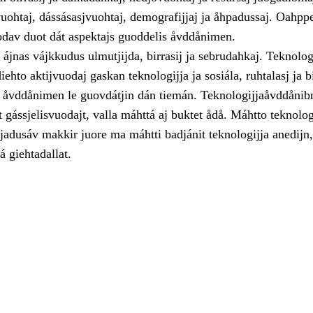
vuohtaj, dássásasjvuohtaj, demografijjaj ja åhpadussaj. Oahpp
odav duot dát aspektajs guoddelis åvddånimen.
 ájnas vájkkudus ulmutjijda, birrasij ja sebrudahkaj. Teknolog
ehto aktijvuodaj gaskan teknologijja ja sosiála, ruhtalasj ja b
is åvddånimen le guovdátjin dán tiemán. Teknologijjaåvddåni
 gássjelisvuodajt, valla máhttá aj buktet ådå. Máhtto teknolog
jadusáv makkir juore ma máhtti badjánit teknologijja anedijn,
á giehtadallat.