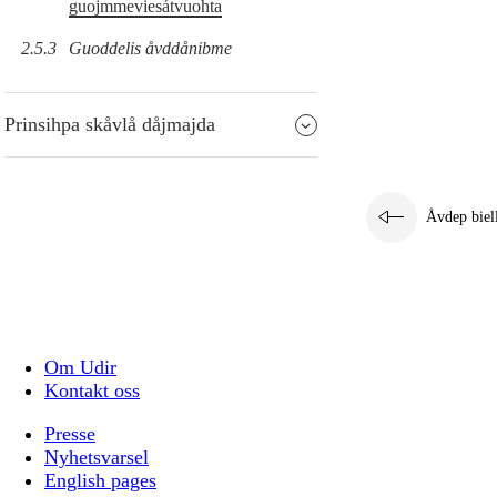
guojmmeviesátvuohta
2.5.3
Guoddelis åvddånibme
Prinsihpa skåvlå dåjmajda
Åvdep biel
Om Udir
Kontakt oss
Presse
Nyhetsvarsel
English pages