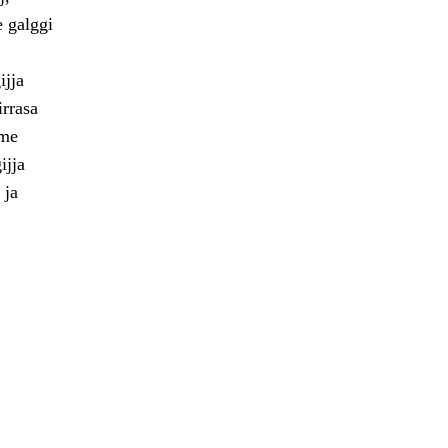
e galggi
ijja
irrasa
bme
ijja
 ja