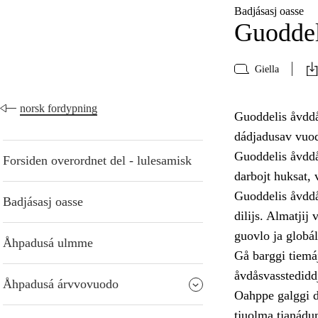
Badjásasj oasse
Guoddel
Giella
norsk fordypning
Guoddelis åvddå
dádjadusav vuod
Guoddelis åvddån
Forsiden overordnet del - lulesamisk
darbojt huksat, 
Guoddelis åvddå
Badjásasj oasse
dilijs. Almatjij
guovlo ja globál
Åhpadusá ulmme
Gå barggi tiemá
åvdåsvasstediddje
Åhpadusá árvvovuodo
Oahppe galggi dá
tjuolma tjanádum