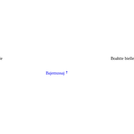
le
Boahtte biell
Bajemussaj