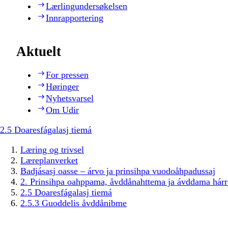
Lærlingundersøkelsen
Innrapportering
Aktuelt
For pressen
Høringer
Nyhetsvarsel
Om Udir
2.5 Doaresfágalasj tiemá
Læring og trivsel
Læreplanverket
Badjásasj oasse – árvo ja prinsihpa vuodoåhpadussaj
2. Prinsihpa oahppama, åvddånahttema ja ávddama hárr
2.5 Doaresfágalasj tiemá
2.5.3 Guoddelis åvddånibme