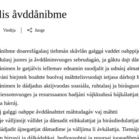
is åvddånibme
Viedtja
Juoge
nibme doaresfágalasj tiebmán skåvlån galggá vaddet oahppij
ulasj juores ja åvddånimvuoges sebrudagán, ja gåktu dajt då
imen le gatjálvis iellemav ednamin suodjalit ja udnásj almat
váni biejstek boahtte buolvaj máhttelisvuodajt ietjasa dárbojt 
nimen le dádjadus aktijvuodas soasiála, ruhtalasj ja birásguo
 viessomvuoges ja resurssaanos badjáni vájkkudusá bájkálattjat
a hárráj.
j galggi oahppe åvddånahttet máhtudagáv vaj máhtti
 válljimijt válldet ja dåmadit etihkalattjat ja birásdiedulattjat
djadit ájnegattjat dåmadime ja válljima li ávkálattja. Tiemájn
 birrasij ja dálkádahkaj, hedjovuohtaj ja resursaj juogadibmá