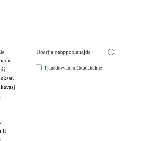
da
Doarjja oahppoplánajda
madit.
Tjanáduvvam máhtudakulme
jij
huksat.
skavasj
,
.
 li
j,