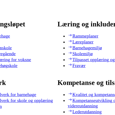
ngsløpet
Læring og inklude
ehage
Rammeplaner
Læreplaner
nskole
Barnehagemiljø
regående
Skolemiljø
æring for voksne
Tilpasset opplæring og
ehøgskole
Fravær
rk
Kompetanse og til
lverk for barnehage
Kvalitet og kompetans
lverk for skole og opplæring
Kompetanseutvikling 
videreutdanning
n
Lederutdanning