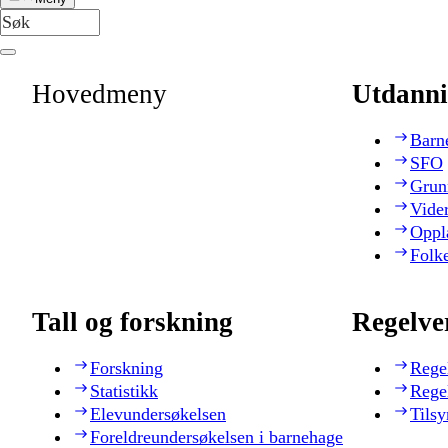
Hovedmeny
Utdanni
Barn
SFO
Grun
Vide
Oppl
Folk
Tall og forskning
Regelve
Forskning
Rege
Statistikk
Rege
Elevundersøkelsen
Tilsy
Foreldreundersøkelsen i barnehage