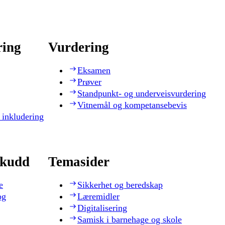
ring
Vurdering
Eksamen
Prøver
Standpunkt- og underveisvurdering
Vitnemål og kompetansebevis
 inkludering
skudd
Temasider
e
Sikkerhet og beredskap
og
Læremidler
Digitalisering
Samisk i barnehage og skole