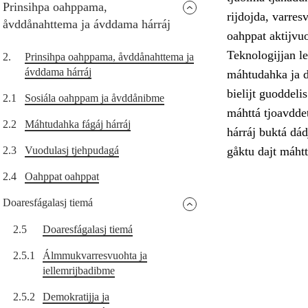
Prinsihpa oahppama,
rijdojda, varres
åvddånahttema ja ávddama hárráj
oahppat aktijvu
Teknologijjan le
2.
Prinsihpa oahppama, åvddånahttema ja
ávddama hárráj
máhtudahka ja di
bielijt guoddel
2.1
Sosiála oahppam ja åvddånibme
máhttá tjoavddet
2.2
Máhtudahka fágáj hárráj
hárráj buktá dád
2.3
Vuodulasj tjehpudagá
gåktu dajt máhtt
2.4
Oahppat oahppat
Doaresfágalasj tiemá
2.5
Doaresfágalasj tiemá
2.5.1
Álmmukvarresvuohta ja
iellemrijbadibme
2.5.2
Demokratijja ja