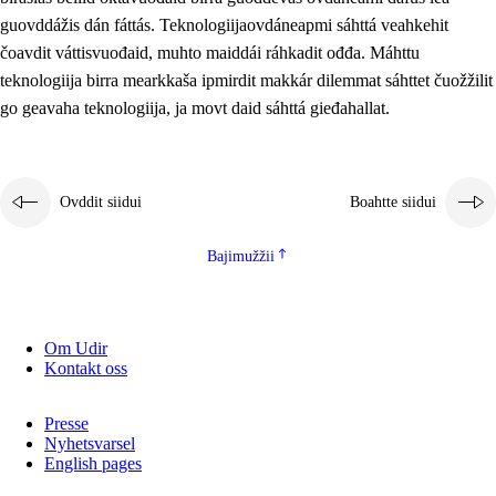
2.5.2
Demokratiija ja mielborgárvuohta
guovddážis dán fáttás. Teknologiijaovdáneapmi sáhttá veahkehit
čoavdit váttisvuođaid, muhto maiddái ráhkadit ođđa. Máhttu
2.5.3
Guoddevaš ovdáneapmi
teknologiija birra mearkkaša ipmirdit makkár dilemmat sáhttet čuožžilit
go geavaha teknologiija, ja movt daid sáhttá gieđahallat.
Ovddit siidui
Boahtte siidui
Bajimužžii
Om Udir
Kontakt oss
Presse
Nyhetsvarsel
English pages