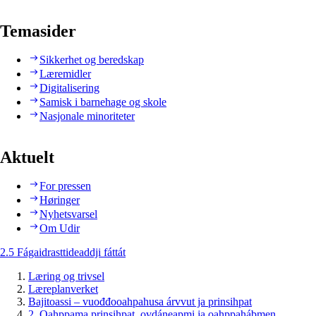
Temasider
Sikkerhet og beredskap
Læremidler
Digitalisering
Samisk i barnehage og skole
Nasjonale minoriteter
Aktuelt
For pressen
Høringer
Nyhetsvarsel
Om Udir
2.5 Fágaidrasttideaddji fáttát
Læring og trivsel
Læreplanverket
Bajitoassi – vuođđooahpahusa árvvut ja prinsihpat
2. Oahppama prinsihpat, ovdáneapmi ja oahppahábmen