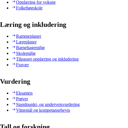
Opplæring for voksne
Folkehøgskole
Læring og inkludering
Rammeplaner
Læreplaner
Barnehagemiljø
Skolemiljø
Tilpasset opplæring og inkludering
Fravær
Vurdering
Eksamen
Prøver
Standpunkt- og underveisvurdering
Vitnemål og kompetansebevis
Tall og forskning