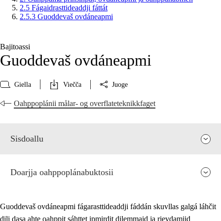
2.5 Fágaidrasttideaddji fáttát
2.5.3 Guoddevaš ovdáneapmi
Bajitoassi
Guoddevaš ovdáneapmi
Giella
Viečča
Juoge
Oahppoplánii målar- og overflateteknikkfaget
Sisdoallu
Doarjja oahppoplánabuktosii
Guoddevaš ovdáneapmi fágarasttideaddji fáddán skuvllas galgá láhčit
dili dasa ahte oahppit sáhttet ipmirdit dilemmaid ja rievdamiid