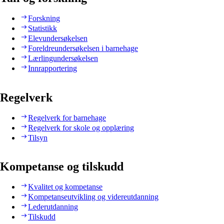
Forskning
Statistikk
Elevundersøkelsen
Foreldreundersøkelsen i barnehage
Lærlingundersøkelsen
Innrapportering
Regelverk
Regelverk for barnehage
Regelverk for skole og opplæring
Tilsyn
Kompetanse og tilskudd
Kvalitet og kompetanse
Kompetanseutvikling og videreutdanning
Lederutdanning
Tilskudd