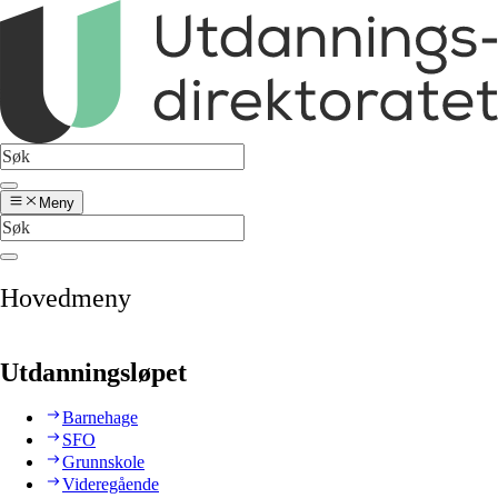
Meny
Hovedmeny
Utdanningsløpet
Barnehage
SFO
Grunnskole
Videregående