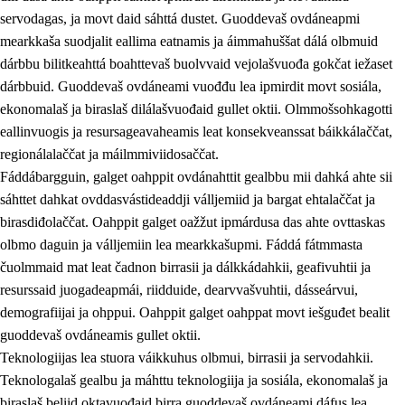
servodagas, ja movt daid sáhttá dustet. Guoddevaš ovdáneapmi
mearkkaša suodjalit eallima eatnamis ja áimmahuššat dálá olbmuid
dárbbu bilitkeahttá boahttevaš buolvvaid vejolašvuođa gokčat iežaset
dárbbuid. Guoddevaš ovdáneami vuođđu lea ipmirdit movt sosiála,
ekonomalaš ja biraslaš dilálašvuođaid gullet oktii. Olmmošsohkagotti
eallinvuogis ja resursageavaheamis leat konsekveanssat báikkálaččat,
2.
Oahppama prinsihpat, ovdáneapmi ja oahppahábmen
regionálalaččat ja máilmmiviidosaččat.
Fáddábargguin, galget oahppit ovdánahttit gealbbu mii dahká ahte sii
2.1
Sosiála oahppan ja ovdáneapmi
sáhttet dahkat ovddasvástideaddji válljemiid ja bargat ehtalaččat ja
2.2
Gealbu fágain
birasdiđolaččat. Oahppit galget oažžut ipmárdusa das ahte ovttaskas
olbmo daguin ja válljemiin lea mearkkašupmi. Fáddá fátmmasta
2.3
Vuođđogálggat
čuolmmaid mat leat čadnon birrasii ja dálkkádahkii, geafivuhtii ja
2.4
Oahppat oahppat
resurssaid juogadeapmái, riidduide, dearvvašvuhtii, dásseárvui,
demografiijai ja ohppui. Oahppit galget oahppat movt iešguđet bealit
Fágaidrasttideaddji fáttát
guoddevaš ovdáneamis gullet oktii.
2.5
Fágaidrasttideaddji fáttát
Teknologiijas lea stuora váikkuhus olbmui, birrasii ja servodahkii.
Teknologalaš gealbu ja máhttu teknologiija ja sosiála, ekonomalaš ja
2.5.1
Álbmotdearvvašvuohta ja eallimis birget
biraslaš beliid oktavuođaid birra guoddevaš ovdáneami dáfus lea