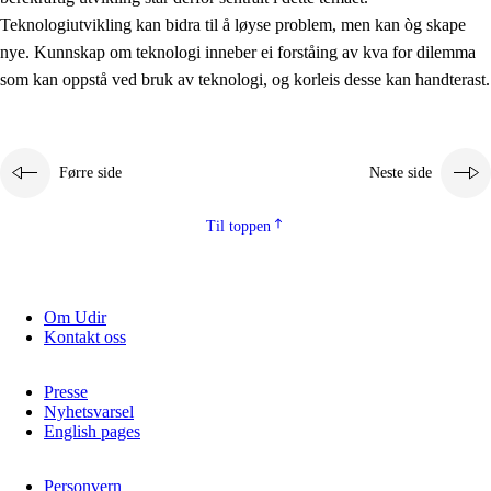
2.5.2
Demokrati og medborgarskap
Teknologiutvikling kan bidra til å løyse problem, men kan òg skape
nye. Kunnskap om teknologi inneber ei forståing av kva for dilemma
2.5.3
Berekraftig utvikling
som kan oppstå ved bruk av teknologi, og korleis desse kan handterast.
Førre side
Neste side
Til toppen
Om Udir
Kontakt oss
Presse
Nyhetsvarsel
English pages
Personvern