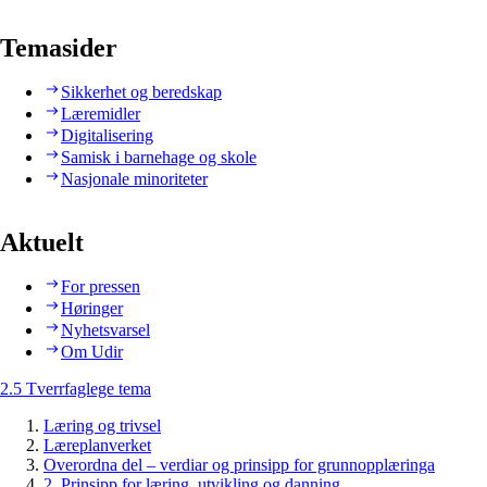
Temasider
Sikkerhet og beredskap
Læremidler
Digitalisering
Samisk i barnehage og skole
Nasjonale minoriteter
Aktuelt
For pressen
Høringer
Nyhetsvarsel
Om Udir
2.5 Tverrfaglege tema
Læring og trivsel
Læreplanverket
Overordna del – verdiar og prinsipp for grunnopplæringa
2. Prinsipp for læring, utvikling og danning