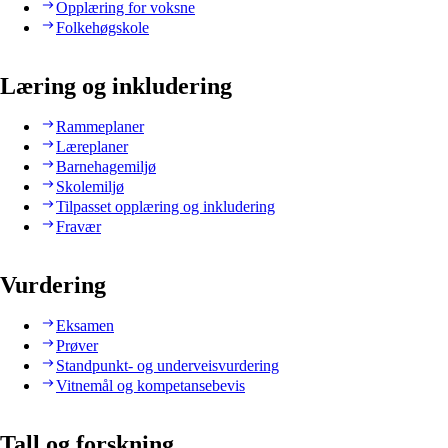
Opplæring for voksne
Folkehøgskole
Læring og inkludering
Rammeplaner
Læreplaner
Barnehagemiljø
Skolemiljø
Tilpasset opplæring og inkludering
Fravær
Vurdering
Eksamen
Prøver
Standpunkt- og underveisvurdering
Vitnemål og kompetansebevis
Tall og forskning