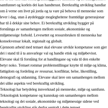
samfunnet og korleis dei kan handterast. Berekraftig utvikling handlar
om å verne om livet på jorda og ta vare på behova til menneske som
lever i dag, utan å øydeleggje moglegheitene framtidige generasjonar
har til å dekkje sine behov. Ei berekraftig utvikling byggjer på
forståinga av samanhengen mellom sosiale, økonomiske og
miljømessige forhold. Levesettet og ressursbruken til menneska har
2.
Prinsipp for læring, utvikling og danning
konsekvensar lokalt, regionalt og globalt.
Gjennom arbeid med temaet skal elevane utvikle kompetanse som gjer
2.1
Sosial læring og utvikling
dei i stand til å ta ansvarlege val og handle etisk og miljøbevisst.
2.2
Kompetanse i faga
Elevane skal få forståing for at handlingane og vala til den enkelte
betyr noko. Temaet rommar problemstillingar knytte til miljø og klima,
2.3
Grunnleggjande ferdigheiter
fattigdom og fordeling av ressursar, konfliktar, helse, likestilling,
2.4
Å lære å lære
demografi og utdanning. Elevane skal lære om samanhengen mellom
dei ulike aspekta ved berekraftig utvikling.
Tverrfaglege tema
Teknologi har betydeleg innverknad på menneske, miljø og samfunn.
2.5
Tverrfaglege tema
Teknologisk kompetanse og kunnskap om samanhengen mellom
teknologi og dei sosiale, økonomiske og miljømessige sidene ved
2.5.1
Folkehelse og livsmeistring
berekraftig utvikling står derfor sentralt i dette temaet.