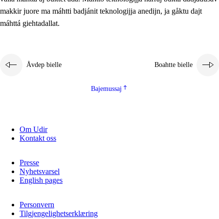
2.5.2
Demokratijja ja guojmmeviesátvuohta
makkir juore ma máhtti badjánit teknologijja anedijn, ja gåktu dajt
máhttá giehtadallat.
2.5.3
Guoddelis åvddånibme
Åvdep bielle
Boahtte bielle
Bajemussaj
Om Udir
Kontakt oss
Presse
Nyhetsvarsel
English pages
Personvern
Tilgjengelighetserklæring