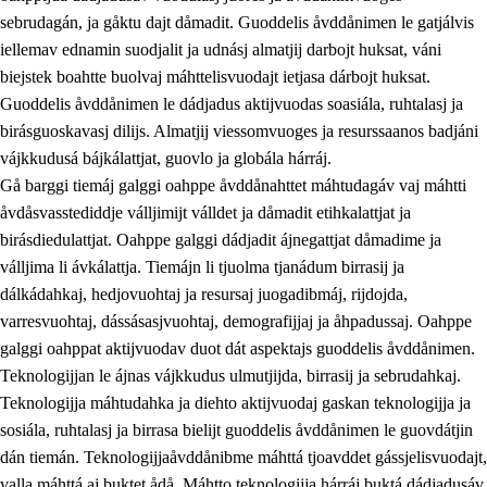
sebrudagán, ja gåktu dajt dåmadit. Guoddelis åvddånimen le gatjálvis
iellemav ednamin suodjalit ja udnásj almatjij darbojt huksat, váni
biejstek boahtte buolvaj máhttelisvuodajt ietjasa dárbojt huksat.
Guoddelis åvddånimen le dádjadus aktijvuodas soasiála, ruhtalasj ja
birásguoskavasj dilijs. Almatjij viessomvuoges ja resurssaanos badjáni
vájkkudusá bájkálattjat, guovlo ja globála hárráj.
2.
Prinsihpa oahppama, åvddånahttema ja ávddama hárráj
Gå barggi tiemáj galggi oahppe åvddånahttet máhtudagáv vaj máhtti
åvdåsvasstediddje válljimijt válldet ja dåmadit etihkalattjat ja
2.1
Sosiála oahppam ja åvddånibme
birásdiedulattjat. Oahppe galggi dádjadit ájnegattjat dåmadime ja
2.2
Máhtudahka fágáj hárráj
válljima li ávkálattja. Tiemájn li tjuolma tjanádum birrasij ja
dálkádahkaj, hedjovuohtaj ja resursaj juogadibmáj, rijdojda,
2.3
Vuodulasj tjehpudagá
varresvuohtaj, dássásasjvuohtaj, demografijjaj ja åhpadussaj. Oahppe
2.4
Oahppat oahppat
galggi oahppat aktijvuodav duot dát aspektajs guoddelis åvddånimen.
Teknologijjan le ájnas vájkkudus ulmutjijda, birrasij ja sebrudahkaj.
Doaresfágalasj tiemá
Teknologijja máhtudahka ja diehto aktijvuodaj gaskan teknologijja ja
2.5
Doaresfágalasj tiemá
sosiála, ruhtalasj ja birrasa bielijt guoddelis åvddånimen le guovdátjin
dán tiemán. Teknologijjaåvddånibme máhttá tjoavddet gássjelisvuodajt,
2.5.1
Álmmukvarresvuohta ja iellemrijbadibme
valla máhttá aj buktet ådå. Máhtto teknologijja hárráj buktá dádjadusáv