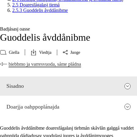
2.5 Doaresfágalasj tiemá
2.5.3 Guoddelis åvddånibme
Badjásasj oasse
Guoddelis åvddånibme
Giella
Viedtja
Juoge
biebbmo ja varresvuoda, sáme pládna
Sisadno
Doarjja oahppoplánajda
Guoddelis åvddånibme doaresfágalasj tiebmán skåvlån galggá vaddet
oahppijda dádjadusav vuodulasj juores ja åvddånimvuoges