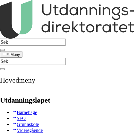
Meny
Hovedmeny
Utdanningsløpet
Barnehage
SFO
Grunnskole
Videregående