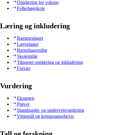
Opplæring for voksne
Folkehøgskole
Læring og inkludering
Rammeplaner
Læreplaner
Barnehagemiljø
Skolemiljø
Tilpasset opplæring og inkludering
Fravær
Vurdering
Eksamen
Prøver
Standpunkt- og underveisvurdering
Vitnemål og kompetansebevis
Tall og forskning