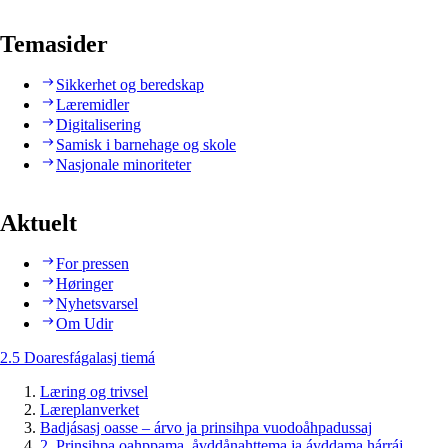
Temasider
Sikkerhet og beredskap
Læremidler
Digitalisering
Samisk i barnehage og skole
Nasjonale minoriteter
Aktuelt
For pressen
Høringer
Nyhetsvarsel
Om Udir
2.5 Doaresfágalasj tiemá
Læring og trivsel
Læreplanverket
Badjásasj oasse – árvo ja prinsihpa vuodoåhpadussaj
2. Prinsihpa oahppama, åvddånahttema ja ávddama hárráj