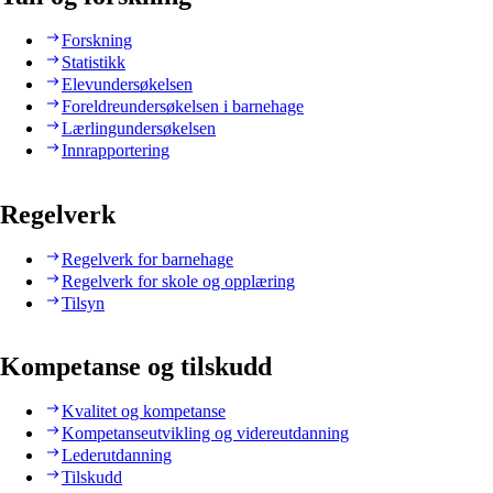
Forskning
Statistikk
Elevundersøkelsen
Foreldreundersøkelsen i barnehage
Lærlingundersøkelsen
Innrapportering
Regelverk
Regelverk for barnehage
Regelverk for skole og opplæring
Tilsyn
Kompetanse og tilskudd
Kvalitet og kompetanse
Kompetanseutvikling og videreutdanning
Lederutdanning
Tilskudd