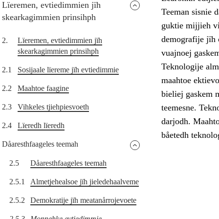
Lïeremen, evtiedimmien jïh
Teeman sisnie då
skearkagimmien prinsihph
guktie mijjieh 
demografije jïh
2.
Lïeremen, evtiedimmien jïh
skearkagimmien prinsihph
vuajnoej gaske
Teknologije alm
2.1
Sosijaale lïereme jïh evtiedimmie
maahtoe ektievoe
2.2
Maahtoe faagine
bieliej gaskem
2.3
Vihkeles tjiehpiesvoeth
teemesne. Tekno
darjodh. Maahto
2.4
Lïeredh lïeredh
båetedh teknolog
Dåaresthfaageles teemah
2.5
Dåaresthfaageles teemah
2.5.1
Almetjehealsoe jïh jieledehaalveme
2.5.2
Demokratije jïh meatanårrojevoete
2.5.3
Monnehke evtiedimmie