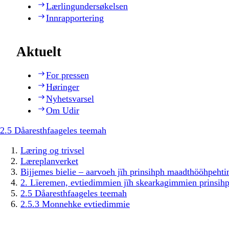
Lærlingundersøkelsen
Innrapportering
Aktuelt
For pressen
Høringer
Nyhetsvarsel
Om Udir
2.5 Dåaresthfaageles teemah
Læring og trivsel
Læreplanverket
Bijjemes bielie – aarvoeh jïh prinsihph maadthööhpeh
2. Lïeremen, evtiedimmien jïh skearkagimmien prinsih
2.5 Dåaresthfaageles teemah
2.5.3 Monnehke evtiedimmie