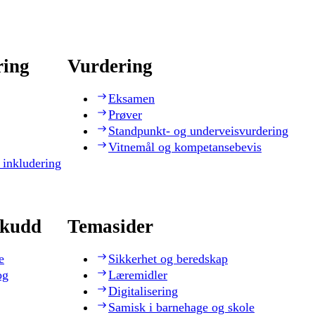
ring
Vurdering
Eksamen
Prøver
Standpunkt- og underveisvurdering
Vitnemål og kompetansebevis
 inkludering
skudd
Temasider
e
Sikkerhet og beredskap
og
Læremidler
Digitalisering
Samisk i barnehage og skole