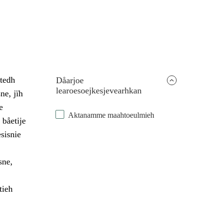
dtedh
Dåarjoe
learoesoejkesjevearhkan
ne, jïh
e
Aktanamme maahtoeulmieh
 båetije
sisnie
sne,
tieh