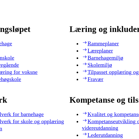
ngsløpet
Læring og inklude
ehage
Rammeplaner
Læreplaner
nskole
Barnehagemiljø
regående
Skolemiljø
æring for voksne
Tilpasset opplæring og
ehøgskole
Fravær
rk
Kompetanse og til
lverk for barnehage
Kvalitet og kompetans
lverk for skole og opplæring
Kompetanseutvikling 
videreutdanning
n
Lederutdanning