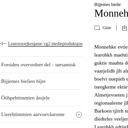
Bijjemes bielie
Monneh
Gïele
Learoesoejkesjasse vg2 medieproduksjon
Monnehke evtied
learohkh maehti
guktie maahta d
Forsiden overordnet del - sørsamisk
vaarjelidh jïh al
boelvi nuepieh 
Bijjemes bielien bïjre
tseegkeme ektie
Almetjevoeten j
Ööhpehtimmien åssjele
regionaalesne jï
Barkoen tjïrrh 
Lïerehtimmien aarvoevåarome
dïedteles veelje
Learohkh edtjie