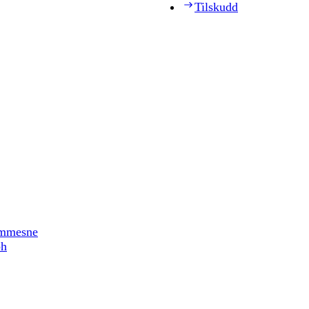
Tilskudd
timmesne
ph