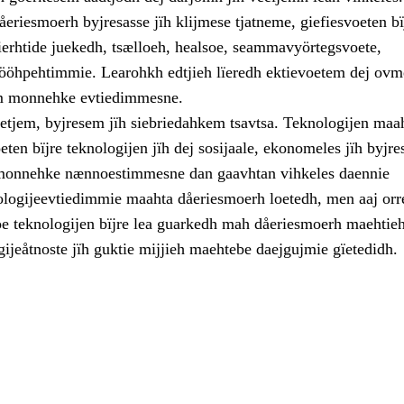
eriesmoerh byjresasse jïh klijmese tjatneme, giefiesvoeten bïj
vierhtide juekedh, tsælloeh, healsoe, seammavyörtegsvoete,
 ööhpehtimmie. Learohkh edtjieh lïeredh ektievoetem dej ovm
m monnehke evtiedimmesne.
etjem, byjresem jïh siebriedahkem tsavtsa. Teknologijen maah
ten bïjre teknologijen jïh dej sosijaale, ekonomeles jïh byjre
 monnehke nænnoestimmesne dan gaavhtan vihkeles daennie
logijeevtiedimmie maahta dåeriesmoerh loetedh, men aaj orr
e teknologijen bïjre lea guarkedh mah dåeriesmoerh maehtie
ijeåtnoste jïh guktie mijjieh maehtebe daejgujmie gïetedidh.