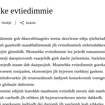
ke evtiedimmie
Veedtjh
Juekieh
immie goh dåaresthfaageles teema skuvlesne edtja sjïehtela
eh guarkedh maadthdilemmah jïh evtiedimmieh siebriedahkes
ejtie gïetedidh. Monnehke evtiedimmie lea jieledh eatnamisni
metji daerpiesvoeth vaarjelidh gïeh daelie jielieminie, bielelen
eerjedh maam dah daarpesjieh. Monnehke evtiedimmie goerke
voetem sosijaalen, ekonomijen jïh byjresen tsiehkiej gaskem.
ieledevuekie jïh resursseåtnoeh åadtjoeh konsekvensh voenge
h globaale daltesinie.
teemine edtjieh learohkh maahtoem evtiedidh mestie dah maeh
mh vaeltedh jïh etihken jïh byjresevoerkesen mietie dahkedh.
h goerkesem åadtjodh dej darjomh jïh veeljemh leah vihkeles.