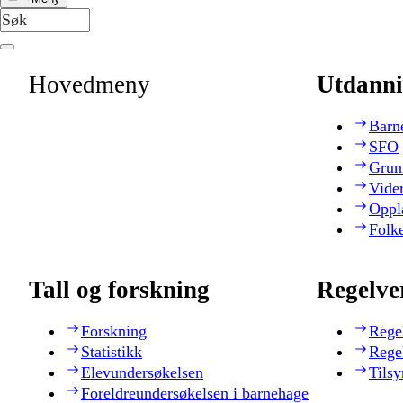
Hovedmeny
Utdanni
Barn
SFO
Grun
Vide
Oppl
Folk
Tall og forskning
Regelve
Forskning
Rege
Statistikk
Rege
Elevundersøkelsen
Tilsy
Foreldreundersøkelsen i barnehage