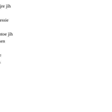
re jïh
essie
toe jïh
sen
e
h