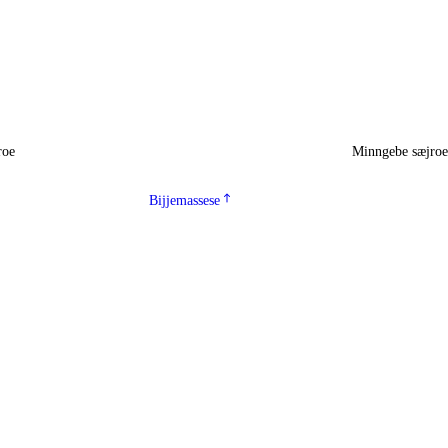
roe
Minngebe sæjro
Bijjemassese