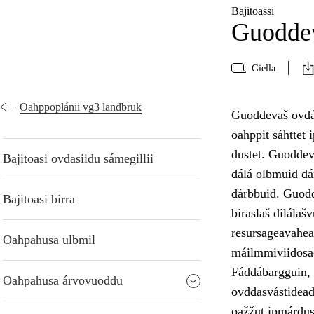
Bajitoassi
Guodde
Giella
Oahppoplánii vg3 landbruk
Guoddevaš ovdán
oahppit sáhttet 
dustet. Guoddev
Bajitoasi ovdasiidu sámegillii
dálá olbmuid dá
dárbbuid. Guodd
Bajitoasi birra
biraslaš dilálaš
resursageavaheam
Oahpahusa ulbmil
máilmmiviidosa
Fáddábargguin, g
Oahpahusa árvovuođđu
ovddasvástideadd
oažžut ipmárdus