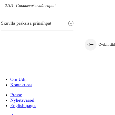
2.5.3
Guoddevaš ovdáneapmi
Skuvlla praksisa prinsihpat
Ovddit siid
Om Udir
Kontakt oss
Presse
Nyhetsvarsel
English pages