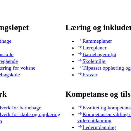
ngsløpet
Læring og inklude
ehage
Rammeplaner
Læreplaner
nskole
Barnehagemiljø
regående
Skolemiljø
æring for voksne
Tilpasset opplæring og
ehøgskole
Fravær
rk
Kompetanse og til
lverk for barnehage
Kvalitet og kompetans
lverk for skole og opplæring
Kompetanseutvikling 
videreutdanning
n
Lederutdanning