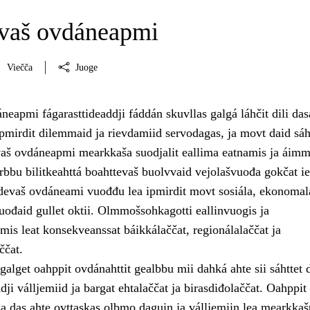
vaš ovdáneapmi
Viečča
Juoge
eapmi fágarasttideaddji fáddán skuvllas galgá láhčit dili das
ipmirdit dilemmaid ja rievdamiid servodagas, ja movt daid sáh
aš ovdáneapmi mearkkaša suodjalit eallima eatnamis ja áimm
rbbu bilitkeahttá boahttevaš buolvvaid vejolašvuođa gokčat ie
evaš ovdáneami vuođđu lea ipmirdit movt sosiála, ekonomala
vuođaid gullet oktii. Olmmošsohkagotti eallinvuogis ja
is leat konsekveanssat báikkálaččat, regionálalaččat ja
ččat.
alget oahppit ovdánahttit gealbbu mii dahká ahte sii sáhttet 
ji válljemiid ja bargat ehtalaččat ja birasdiđolaččat. Oahppit
a das ahte ovttaskas olbmo daguin ja válljemiin lea mearkka