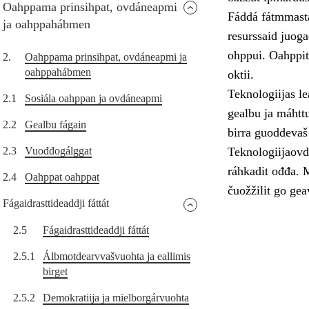
Oahppama prinsihpat, ovdáneapmi
Fáddá fátmmasta
ja oahppahábmen
resurssaid juoga
ohppui. Oahppit
2.
Oahppama prinsihpat, ovdáneapmi ja
oahppahábmen
oktii.
Teknologiijas le
2.1
Sosiála oahppan ja ovdáneapmi
gealbu ja máhttu
2.2
Gealbu fágain
birra guoddevaš
2.3
Vuođđogálggat
Teknologiijaovd
ráhkadit ođđa. 
2.4
Oahppat oahppat
čuožžilit go gea
Fágaidrasttideaddji fáttát
2.5
Fágaidrasttideaddji fáttát
2.5.1
Álbmotdearvvašvuohta ja eallimis
birget
2.5.2
Demokratiija ja mielborgárvuohta