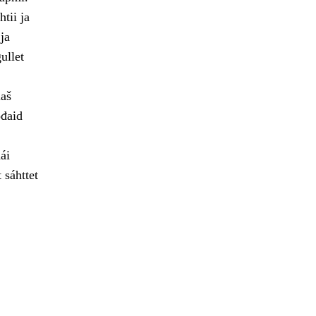
tii ja
ja
ullet
laš
ođaid
ái
 sáhttet