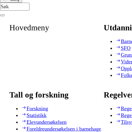
Hovedmeny
Utdanni
Barn
SFO
Grun
Vide
Oppl
Folk
Tall og forskning
Regelve
Forskning
Rege
Statistikk
Rege
Elevundersøkelsen
Tilsy
Foreldreundersøkelsen i barnehage