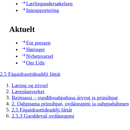
Lærlingundersøkelsen
Innrapportering
Aktuelt
For pressen
Høringer
Nyhetsvarsel
Om Udir
2.5 Fágaidrasttideaddji fáttát
Læring og trivsel
Læreplanverket
Bajitoassi – vuođđooahpahusa árvvut ja prinsihpat
2. Oahppama prinsihpat, ovdáneapmi ja oahppahábmen
2.5 Fágaidrasttideaddji fáttát
2.5.3 Guoddevaš ovdáneapmi