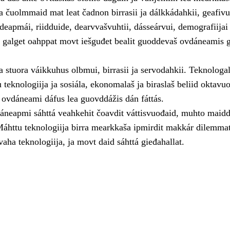
 čuolmmaid mat leat čadnon birrasii ja dálkkádahkii, geafivuh
deapmái, riidduide, dearvvašvuhtii, dásseárvui, demografiijai 
 galget oahppat movt iešguđet bealit guoddevaš ovdáneamis g
a stuora váikkuhus olbmui, birrasii ja servodahkii. Teknologa
 teknologiija ja sosiála, ekonomalaš ja biraslaš beliid oktavu
 ovdáneami dáfus lea guovddážis dán fáttás.
áneapmi sáhttá veahkehit čoavdit váttisvuođaid, muhto maidd
Máhttu teknologiija birra mearkkaša ipmirdit makkár dilemmat
vaha teknologiija, ja movt daid sáhttá gieđahallat.