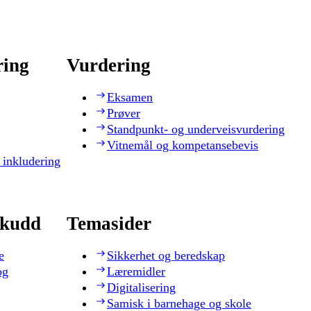
ring
Vurdering
Eksamen
Prøver
Standpunkt- og underveisvurdering
Vitnemål og kompetansebevis
 inkludering
skudd
Temasider
e
Sikkerhet og beredskap
og
Læremidler
Digitalisering
Samisk i barnehage og skole