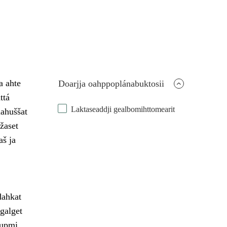
a ahte
Doarjja oahppoplánabuktosii
ttá
Laktaseaddji gealbomihttomearit
ahuššat
žaset
š ja
dahkat
 galget
šupmi.