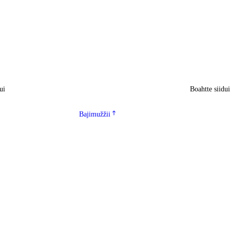
ui
Boahtte siidu
Bajimužžii