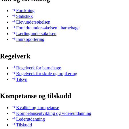
Forskning
Statistikk
Elevundersøkelsen
Foreldreundersøkelsen i barnehage
Lærlingundersøkelsen
Innrapportering
Regelverk
Regelverk for barnehage
Regelverk for skole og opplæring
Tilsyn
Kompetanse og tilskudd
Kvalitet og kompetanse
Kompetanseutvikling og videreutdanning
Lederutdanning
Tilskudd