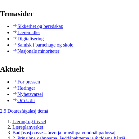
Temasider
Sikkerhet og beredskap
Læremidler
Digitalisering
Samisk i barnehage og skole
Nasjonale minoriteter
Aktuelt
For pressen
Høringer
Nyhetsvarsel
Om Udir
2.5 Doaresfágalasj tiemá
Læring og trivsel
Læreplanverket
Badjásasj oasse – árvo ja prinsihpa vuodoåhpadussaj
2. Prinsihpa oahppama, åvddånahttema ja ávddama hárráj