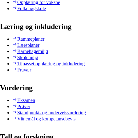
Opplæring for voksne
Folkehøgskole
Læring og inkludering
Rammeplaner
Læreplaner
Barnehagemiljø
Skolemiljø
Tilpasset opplæring og inkludering
Fravær
Vurdering
Eksamen
Prøver
Standpunkt- og underveisvurdering
Vitnemål og kompetansebevis
Tall og forskning