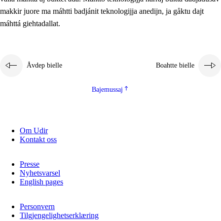
2.5.2
Demokratijja ja guojmmeviesátvuohta
makkir juore ma máhtti badjánit teknologijja anedijn, ja gåktu dajt
máhttá giehtadallat.
2.5.3
Guoddelis åvddånibme
Åvdep bielle
Boahtte bielle
Bajemussaj
Om Udir
Kontakt oss
Presse
Nyhetsvarsel
English pages
Personvern
Tilgjengelighetserklæring