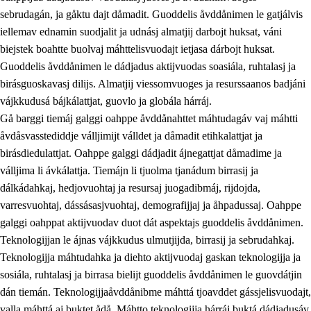
sebrudagán, ja gåktu dajt dåmadit. Guoddelis åvddånimen le gatjálvis
iellemav ednamin suodjalit ja udnásj almatjij darbojt huksat, váni
biejstek boahtte buolvaj máhttelisvuodajt ietjasa dárbojt huksat.
Guoddelis åvddånimen le dádjadus aktijvuodas soasiála, ruhtalasj ja
birásguoskavasj dilijs. Almatjij viessomvuoges ja resurssaanos badjáni
vájkkudusá bájkálattjat, guovlo ja globála hárráj.
2.
Prinsihpa oahppama, åvddånahttema ja ávddama hárráj
Gå barggi tiemáj galggi oahppe åvddånahttet máhtudagáv vaj máhtti
åvdåsvasstediddje válljimijt válldet ja dåmadit etihkalattjat ja
2.1
Sosiála oahppam ja åvddånibme
birásdiedulattjat. Oahppe galggi dádjadit ájnegattjat dåmadime ja
2.2
Máhtudahka fágáj hárráj
válljima li ávkálattja. Tiemájn li tjuolma tjanádum birrasij ja
dálkádahkaj, hedjovuohtaj ja resursaj juogadibmáj, rijdojda,
2.3
Vuodulasj tjehpudagá
varresvuohtaj, dássásasjvuohtaj, demografijjaj ja åhpadussaj. Oahppe
2.4
Oahppat oahppat
galggi oahppat aktijvuodav duot dát aspektajs guoddelis åvddånimen.
Teknologijjan le ájnas vájkkudus ulmutjijda, birrasij ja sebrudahkaj.
Doaresfágalasj tiemá
Teknologijja máhtudahka ja diehto aktijvuodaj gaskan teknologijja ja
2.5
Doaresfágalasj tiemá
sosiála, ruhtalasj ja birrasa bielijt guoddelis åvddånimen le guovdátjin
dán tiemán. Teknologijjaåvddånibme máhttá tjoavddet gássjelisvuodajt,
2.5.1
Álmmukvarresvuohta ja iellemrijbadibme
valla máhttá aj buktet ådå. Máhtto teknologijja hárráj buktá dádjadusáv