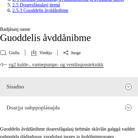
2.5 Doaresfágalasj tiemá
2.5.3 Guoddelis åvddånibme
Badjásasj oasse
Guoddelis åvddånibme
Giella
Viedtja
Juoge
vg2 kulde-, varmepumpe- og ventilasjonsteknikk
Sisadno
Doarjja oahppoplánajda
Guoddelis åvddånibme doaresfágalasj tiebmán skåvlån galggá vaddet
oahppijda dádjadusav vuodulasj juores ja åvddånimvuoges