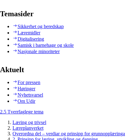
Temasider
Sikkerhet og beredskap
Læremidler
Digitalisering
Samisk i barnehage og skole
Nasjonale minoriteter
Aktuelt
For pressen
Høringer
Nyhetsvarsel
Om Udir
2.5 Tverrfaglege tema
Læring og trivsel
Læreplanverket
Overordna del – verdiar og prinsipp for grunnopplæringa
2. Prinsipp for læring, utvikling og danning