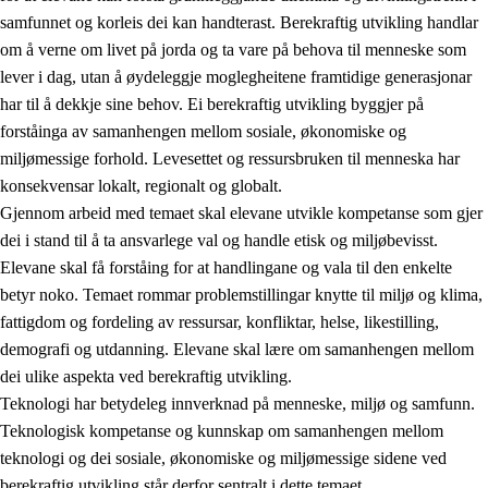
samfunnet og korleis dei kan handterast. Berekraftig utvikling handlar
om å verne om livet på jorda og ta vare på behova til menneske som
lever i dag, utan å øydeleggje moglegheitene framtidige generasjonar
har til å dekkje sine behov. Ei berekraftig utvikling byggjer på
forståinga av samanhengen mellom sosiale, økonomiske og
miljømessige forhold. Levesettet og ressursbruken til menneska har
2.
Prinsipp for læring, utvikling og danning
konsekvensar lokalt, regionalt og globalt.
Gjennom arbeid med temaet skal elevane utvikle kompetanse som gjer
2.1
Sosial læring og utvikling
dei i stand til å ta ansvarlege val og handle etisk og miljøbevisst.
2.2
Kompetanse i faga
Elevane skal få forståing for at handlingane og vala til den enkelte
betyr noko. Temaet rommar problemstillingar knytte til miljø og klima,
2.3
Grunnleggjande ferdigheiter
fattigdom og fordeling av ressursar, konfliktar, helse, likestilling,
2.4
Å lære å lære
demografi og utdanning. Elevane skal lære om samanhengen mellom
dei ulike aspekta ved berekraftig utvikling.
Tverrfaglege tema
Teknologi har betydeleg innverknad på menneske, miljø og samfunn.
2.5
Tverrfaglege tema
Teknologisk kompetanse og kunnskap om samanhengen mellom
teknologi og dei sosiale, økonomiske og miljømessige sidene ved
2.5.1
Folkehelse og livsmeistring
berekraftig utvikling står derfor sentralt i dette temaet.