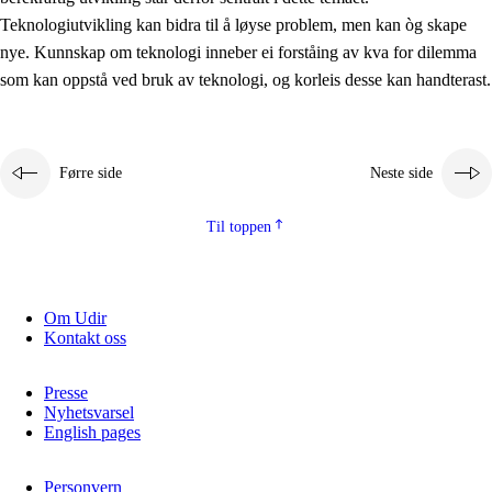
2.5.2
Demokrati og medborgarskap
Teknologiutvikling kan bidra til å løyse problem, men kan òg skape
nye. Kunnskap om teknologi inneber ei forståing av kva for dilemma
2.5.3
Berekraftig utvikling
som kan oppstå ved bruk av teknologi, og korleis desse kan handterast.
Førre side
Neste side
Til toppen
Om Udir
Kontakt oss
Presse
Nyhetsvarsel
English pages
Personvern