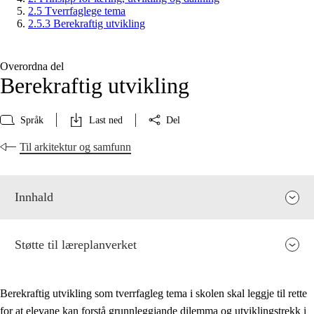
2.5 Tverrfaglege tema
2.5.3 Berekraftig utvikling
Overordna del
Berekraftig utvikling
Språk
Last ned
Del
Til arkitektur og samfunn
Innhald
Støtte til læreplanverket
Berekraftig utvikling som tverrfagleg tema i skolen skal leggje til rette
for at elevane kan forstå grunnleggjande dilemma og utviklingstrekk i