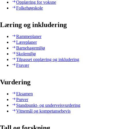
Opplæring for voksne
Folkehøgskole
Læring og inkludering
Rammeplaner
Læreplaner
Barnehagemiljø
Skolemiljø
Tilpasset opplæring og inkludering
Fravær
Vurdering
Eksamen
Prøver
Standpunkt- og underveisvurdering
Vitnemål og kompetansebevis
Tall og forskning