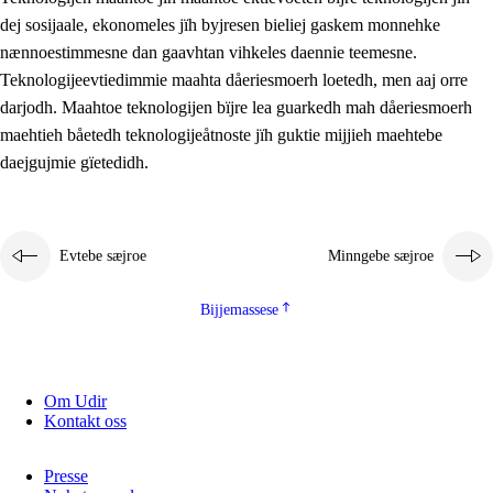
2.5.2
Demokratije jïh meatanårrojevoete
dej sosijaale, ekonomeles jïh byjresen bieliej gaskem monnehke
nænnoestimmesne dan gaavhtan vihkeles daennie teemesne.
2.5.3
Monnehke evtiedimmie
Teknologijeevtiedimmie maahta dåeriesmoerh loetedh, men aaj orre
darjodh. Maahtoe teknologijen bïjre lea guarkedh mah dåeriesmoerh
maehtieh båetedh teknologijeåtnoste jïh guktie mijjieh maehtebe
daejgujmie gïetedidh.
Evtebe sæjroe
Minngebe sæjroe
Bijjemassese
Om Udir
Kontakt oss
Presse