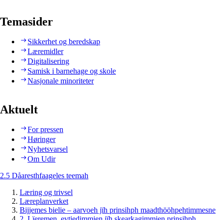
Temasider
Sikkerhet og beredskap
Læremidler
Digitalisering
Samisk i barnehage og skole
Nasjonale minoriteter
Aktuelt
For pressen
Høringer
Nyhetsvarsel
Om Udir
2.5 Dåaresthfaageles teemah
Læring og trivsel
Læreplanverket
Bijjemes bielie – aarvoeh jïh prinsihph maadthööhpehtimmesne
2. Lïeremen, evtiedimmien jïh skearkagimmien prinsihph