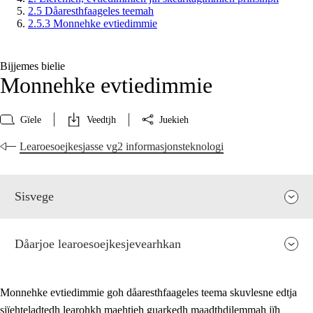
2.5 Dåaresthfaageles teemah
2.5.3 Monnehke evtiedimmie
Bijjemes bielie
Monnehke evtiedimmie
Gïele
Veedtjh
Juekieh
Learoesoejkesjasse vg2 informasjonsteknologi
Sisvege
Dåarjoe learoesoejkesjevearhkan
Monnehke evtiedimmie goh dåaresthfaageles teema skuvlesne edtja
sjïehteladtedh learohkh maehtieh guarkedh maadthdilemmah jïh