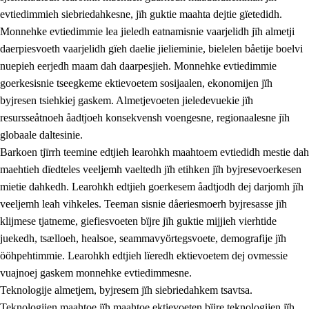
evtiedimmieh siebriedahkesne, jïh guktie maahta dejtie gïetedidh.
Monnehke evtiedimmie lea jieledh eatnamisnie vaarjelidh jïh almetji
daerpiesvoeth vaarjelidh gïeh daelie jielieminie, bielelen båetije boelvi
nuepieh eerjedh maam dah daarpesjieh. Monnehke evtiedimmie
goerkesisnie tseegkeme ektievoetem sosijaalen, ekonomijen jïh
byjresen tsiehkiej gaskem. Almetjevoeten jieledevuekie jïh
2.
Lïeremen, evtiedimmien jïh skearkagimmien prinsihph
resursseåtnoeh åadtjoeh konsekvensh voengesne, regionaalesne jïh
globaale daltesinie.
2.1
Sosijaale lïereme jïh evtiedimmie
Barkoen tjïrrh teemine edtjieh learohkh maahtoem evtiedidh mestie dah
2.2
Maahtoe faagine
maehtieh dïedteles veeljemh vaeltedh jïh etihken jïh byjresevoerkesen
mietie dahkedh. Learohkh edtjieh goerkesem åadtjodh dej darjomh jïh
2.3
Vihkeles tjiehpiesvoeth
veeljemh leah vihkeles. Teeman sisnie dåeriesmoerh byjresasse jïh
2.4
Lïeredh lïeredh
klijmese tjatneme, giefiesvoeten bïjre jïh guktie mijjieh vierhtide
juekedh, tsælloeh, healsoe, seammavyörtegsvoete, demografije jïh
Dåaresthfaageles teemah
ööhpehtimmie. Learohkh edtjieh lïeredh ektievoetem dej ovmessie
2.5
Dåaresthfaageles teemah
vuajnoej gaskem monnehke evtiedimmesne.
Teknologije almetjem, byjresem jïh siebriedahkem tsavtsa.
2.5.1
Almetjehealsoe jïh jieledehaalveme
Teknologijen maahtoe jïh maahtoe ektievoeten bïjre teknologijen jïh