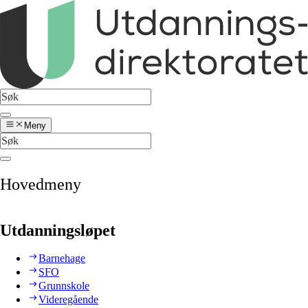
Meny
Hovedmeny
Utdanningsløpet
Barnehage
SFO
Grunnskole
Videregående