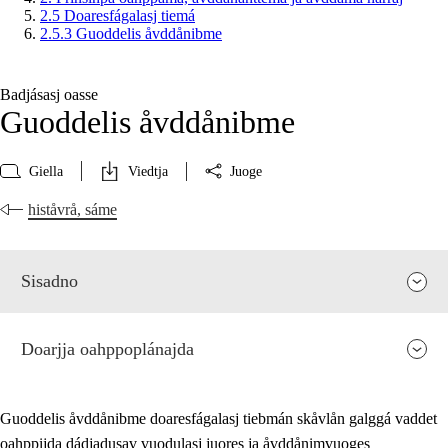
2.5 Doaresfágalasj tiemá
2.5.3 Guoddelis åvddånibme
Badjásasj oasse
Guoddelis åvddånibme
Giella
Viedtja
Juoge
histåvrå, sáme
Sisadno
Doarjja oahppoplánajda
Guoddelis åvddånibme doaresfágalasj tiebmán skåvlån galggá vaddet
oahppijda dádjadusav vuodulasj juores ja åvddånimvuoges