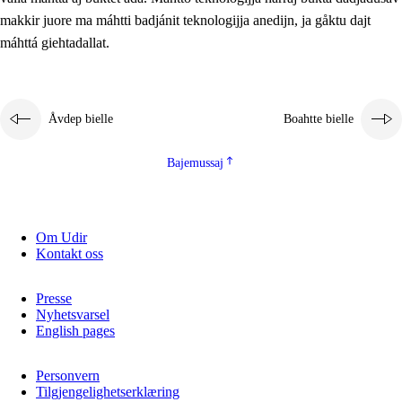
2.5.2
Demokratijja ja guojmmeviesátvuohta
makkir juore ma máhtti badjánit teknologijja anedijn, ja gåktu dajt
máhttá giehtadallat.
2.5.3
Guoddelis åvddånibme
Åvdep bielle
Boahtte bielle
Bajemussaj
Om Udir
Kontakt oss
Presse
Nyhetsvarsel
English pages
Personvern
Tilgjengelighetserklæring