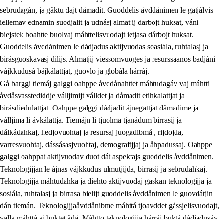
sebrudagán, ja gåktu dajt dåmadit. Guoddelis åvddånimen le gatjálvis
iellemav ednamin suodjalit ja udnásj almatjij darbojt huksat, váni
biejstek boahtte buolvaj máhttelisvuodajt ietjasa dárbojt huksat.
Guoddelis åvddånimen le dádjadus aktijvuodas soasiála, ruhtalasj ja
birásguoskavasj dilijs. Almatjij viessomvuoges ja resurssaanos badjáni
vájkkudusá bájkálattjat, guovlo ja globála hárráj.
2.
Prinsihpa oahppama, åvddånahttema ja ávddama hárráj
Gå barggi tiemáj galggi oahppe åvddånahttet máhtudagáv vaj máhtti
åvdåsvasstediddje válljimijt válldet ja dåmadit etihkalattjat ja
2.1
Sosiála oahppam ja åvddånibme
birásdiedulattjat. Oahppe galggi dádjadit ájnegattjat dåmadime ja
2.2
Máhtudahka fágáj hárráj
válljima li ávkálattja. Tiemájn li tjuolma tjanádum birrasij ja
dálkádahkaj, hedjovuohtaj ja resursaj juogadibmáj, rijdojda,
2.3
Vuodulasj tjehpudagá
varresvuohtaj, dássásasjvuohtaj, demografijjaj ja åhpadussaj. Oahppe
2.4
Oahppat oahppat
galggi oahppat aktijvuodav duot dát aspektajs guoddelis åvddånimen.
Teknologijjan le ájnas vájkkudus ulmutjijda, birrasij ja sebrudahkaj.
Doaresfágalasj tiemá
Teknologijja máhtudahka ja diehto aktijvuodaj gaskan teknologijja ja
2.5
Doaresfágalasj tiemá
sosiála, ruhtalasj ja birrasa bielijt guoddelis åvddånimen le guovdátjin
dán tiemán. Teknologijjaåvddånibme máhttá tjoavddet gássjelisvuodajt,
2.5.1
Álmmukvarresvuohta ja iellemrijbadibme
valla máhttá aj buktet ådå. Máhtto teknologijja hárráj buktá dádjadusáv