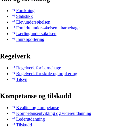
Forskning
Statistikk
Elevundersøkelsen
Foreldreundersøkelsen i barnehage
Lærlingundersøkelsen
Innrapportering
Regelverk
Regelverk for barnehage
Regelverk for skole og opplæring
Tilsyn
Kompetanse og tilskudd
Kvalitet og kompetanse
Kompetanseutvikling og videreutdanning
Lederutdanning
Tilskudd