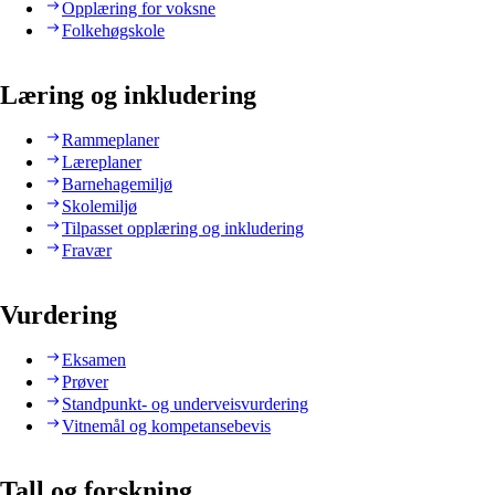
Opplæring for voksne
Folkehøgskole
Læring og inkludering
Rammeplaner
Læreplaner
Barnehagemiljø
Skolemiljø
Tilpasset opplæring og inkludering
Fravær
Vurdering
Eksamen
Prøver
Standpunkt- og underveisvurdering
Vitnemål og kompetansebevis
Tall og forskning