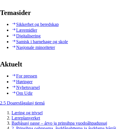
Temasider
Sikkerhet og beredskap
Læremidler
Digitalisering
Samisk i barnehage og skole
Nasjonale minoriteter
Aktuelt
For pressen
Høringer
Nyhetsvarsel
Om Udir
2.5 Doaresfágalasj tiemá
Læring og trivsel
Læreplanverket
Badjásasj oasse – árvo ja prinsihpa vuodoåhpadussaj
2. Prinsihpa oahppama, åvddånahttema ja ávddama hárráj